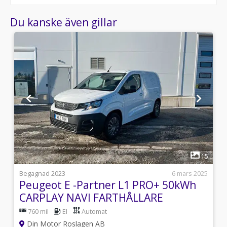
Du kanske även gillar
1
8
15
s
Begagnad 2023
6 mars 2025
Peugeot E -Partner L1 PRO+ 50kWh
CARPLAY NAVI FARTHÅLLARE
760 mil
El
Automat
Din Motor Roslagen AB