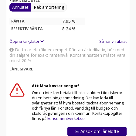
FINANSMODELL
Annuitet
Rak amortering
7,95 %
RÄNTA
8,24
%
EFFEKTIV RÄNTA
Öppna kalkylator
Så har vi räknat
Detta är ett räkneexempel. Räntan är indikativ, hör med
din säljare för exakt räntenivå. Kontantinsatsen måste vara
minst 20 %.
LÅNEGIVARE
-
Att låna kostar pengar!
Om du inte kan betala tillbaka skulden i tid riskerar
du en betalningsanmärkning. Det kan leda till
svårigheter att få hyra bostad, teckna abonnemang
och få nya lån. För stöd, vänd dig till budget- och
skuldrådgivningen i din kommun. Kontaktuppgifter
finns på
konsumentverket.se
.
Ansök om lånelöfte