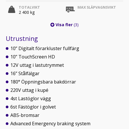
TOTALVIKT
MAX SLÄPVAGNSVIKT
2 400 kg
Visa fler
(3)
Utrustning
10” Digitalt förarkluster fullfärg
10” TouchScreen HD
12V uttag i lastutrymmet
16” Stålfälgar
180° Öppningsbara bakdörrar
220V uttag i kupé
4st Lastöglor vägg
6st Fästöglor i golvet
ABS-bromsar
Advanced Emergency braking system