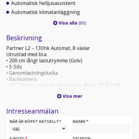
Automatisk helljusassistent
Automatisk klimatanläggning
Visa alla
(60)
Beskrivning
Partner L2 – 130hk Automat, 8 växlar
Utrustad med bl.a:
• 200 cm långt lastutrymme (Golv)
• 3-Sits
• Genomlastningslucka
• Backkamera
• 10" Touchscreen, Apple Carplay, Radio, BT & USB
• Uppvärmd läderklädd multifunktionsratt
Visa mer
Leasingkostnad: 3399:- ex moms/mån. Halvt
Intresseanmälan
momsavdrag på denna bil vid leasing!
20% förhöjd hyra
NÄR ÄR KÖPET AKTUELLT?
NAMN
*
36 mån
50% restvärde
E-POST
*
TELEFON