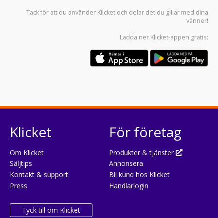
Tack för att du använder
Klicket
och delar det du gillar med dina
vänner!
Ladda ner
Klicket-appen
gratis:
Klicket
För företag
Om Klicket
Produkter & tjänster
Säljtips
Annonsera
Kontakt & support
Bli kund hos Klicket
Press
Handlarlogin
Tyck till om Klicket