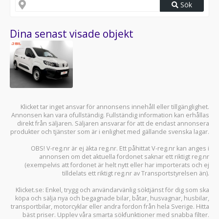
Sök
Dina senast visade objekt
Klicket tar inget ansvar för annonsens innehåll eller tillgänglighet.
Annonsen kan vara ofullständig. Fullständig information kan erhållas
direkt från säljaren. Säljaren ansvarar för att de endast annonsera
produkter och tjänster som är i enlighet med gällande svenska lagar.
OBS! V-reg.nr är ej äkta reg.nr. Ett påhittat V-reg.nr kan anges i
annonsen om det aktuella fordonet saknar ett riktigt reg.nr
(exempelvis att fordonet är helt nytt eller har importerats och ej
tilldelats ett riktigt reg.nr av Transportstyrelsen än).
Klicket.se
: Enkel, trygg och användarvänlig söktjänst för dig som ska
köpa och sälja
nya och begagnade bilar
,
båtar
,
husvagnar
,
husbilar
,
transportbilar
,
motorcyklar
eller andra fordon från hela Sverige. Hitta
bäst priser. Upplev våra smarta sökfunktioner med snabba filter.