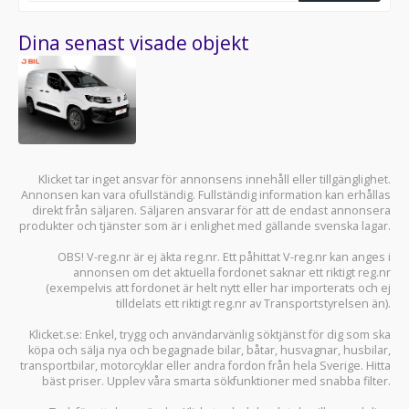
Dina senast visade objekt
Klicket tar inget ansvar för annonsens innehåll eller tillgänglighet.
Annonsen kan vara ofullständig. Fullständig information kan erhållas
direkt från säljaren. Säljaren ansvarar för att de endast annonsera
produkter och tjänster som är i enlighet med gällande svenska lagar.
OBS! V-reg.nr är ej äkta reg.nr. Ett påhittat V-reg.nr kan anges i
annonsen om det aktuella fordonet saknar ett riktigt reg.nr
(exempelvis att fordonet är helt nytt eller har importerats och ej
tilldelats ett riktigt reg.nr av Transportstyrelsen än).
Klicket.se
: Enkel, trygg och användarvänlig söktjänst för dig som ska
köpa och sälja
nya och begagnade bilar
,
båtar
,
husvagnar
,
husbilar
,
transportbilar
,
motorcyklar
eller andra fordon från hela Sverige. Hitta
bäst priser. Upplev våra smarta sökfunktioner med snabba filter.