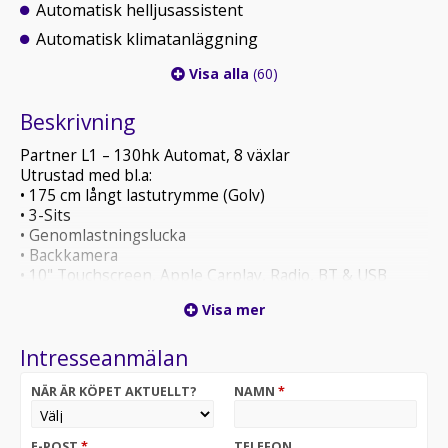
Automatisk helljusassistent
Automatisk klimatanläggning
Visa alla
(60)
Beskrivning
Partner L1 – 130hk Automat, 8 växlar
Utrustad med bl.a:
• 175 cm långt lastutrymme (Golv)
• 3-Sits
• Genomlastningslucka
• Backkamera
• 10" Touchscreen, Apple Carplay, Radio, BT & USB
• Uppvärmd läderklädd multifunktionsratt
Visa mer
Leasingkostnad: 3199:- ex moms/mån. Halvt
Intresseanmälan
momsavdrag på denna bil vid leasing!
20% förhöjd hyra
NÄR ÄR KÖPET AKTUELLT?
NAMN
*
36 mån
50% restvärde
E-POST
*
TELEFON