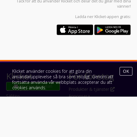
Tack för att du använder
Klicket
och delar det du gillar med dina
vänner!
Ladda ner
Klicket-appen
gratis:
Klicket använder cookies för att göra din
OK
Klicket
För företag
användarupplevelse så bra som möjligt. Genom att
fortsätta använda vår webbplats accepterar du att
cookies används.
Om Klicket
Produkter & tjänster
Säljtips
Annonsera
Kontakt & support
Bli kund hos Klicket
Press
Handlarlogin
Tyck till om Klicket