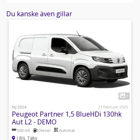
Du kanske även gillar
8
1
s
Ny 2024
21 februari 2025
Peugeot Partner 1,5 BlueHDi 130hk
Aut L2 - DEMO
500 mil
Diesel
Automat
J BIL Täby