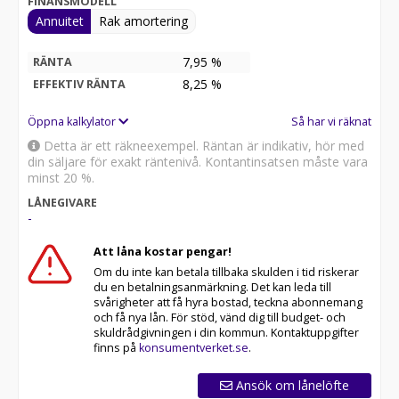
FINANSMODELL
Annuitet
Rak amortering
7,95 %
RÄNTA
8,25
%
EFFEKTIV RÄNTA
Öppna kalkylator
Så har vi räknat
Detta är ett räkneexempel. Räntan är indikativ, hör med
din säljare för exakt räntenivå. Kontantinsatsen måste vara
minst 20 %.
LÅNEGIVARE
-
Att låna kostar pengar!
Om du inte kan betala tillbaka skulden i tid riskerar
du en betalningsanmärkning. Det kan leda till
svårigheter att få hyra bostad, teckna abonnemang
och få nya lån. För stöd, vänd dig till budget- och
skuldrådgivningen i din kommun. Kontaktuppgifter
finns på
konsumentverket.se
.
Ansök om lånelöfte