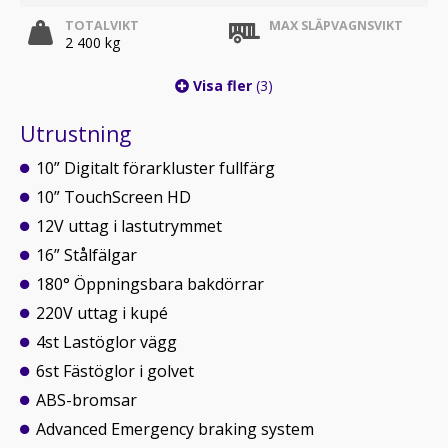
TOTALVIKT
MAX SLÄPVAGNSVIKT
2 400 kg
Visa fler
(3)
Utrustning
10” Digitalt förarkluster fullfärg
10” TouchScreen HD
12V uttag i lastutrymmet
16” Stålfälgar
180° Öppningsbara bakdörrar
220V uttag i kupé
4st Lastöglor vägg
6st Fästöglor i golvet
ABS-bromsar
Advanced Emergency braking system