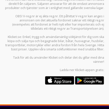
direkt från säljaren. Säljaren ansvarar för att de endast annonsera
produkter och tjänster som är i enlighet med gällande svenska lagar.
OBS! V-reg.nr är ej äkta reg.nr. Ett påhittat V-reg.nr kan anges i
annonsen om det aktuella fordonet saknar ett riktigt reg.nr
(exempelvis att fordonet är helt nytt eller har importerats och ej
tilldelats ett riktigt reg.nr av Transportstyrelsen än).
Klicket.se
: Enkel, trygg och användarvänlig söktjänst för dig som ska
köpa och sälja
nya och begagnade bilar
,
båtar
,
husvagnar
,
husbilar
,
transportbilar
,
motorcyklar
eller andra fordon från hela Sverige. Hitta
bäst priser. Upplev våra smarta sökfunktioner med snabba filter.
Tack för att du använder
Klicket
och delar det du gillar med dina
vänner!
Ladda ner
Klicket-appen
gratis: