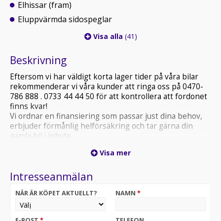
Elhissar (fram)
Eluppvärmda sidospeglar
Visa alla
(41)
Beskrivning
Eftersom vi har väldigt korta lager tider på våra bilar
rekommenderar vi våra kunder att ringa oss på 0470-
786 888 . 0733 44 44 50 för att kontrollera att fordonet
finns kvar!
Vi ordnar en finansiering som passar just dina behov,
erbjuder förmånlig helförsäkring och tar gärna din
gamla bil i inbyte.
Kontakta anläggningen för mer information.
Visa mer
Välkomna till oss på Pinnmovägen 1 i Växjö!
Intresseanmälan
NÄR ÄR KÖPET AKTUELLT?
NAMN
*
E-POST
*
TELEFON