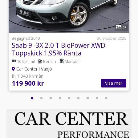
1
0
25
i
Begagnad 2010
30 oktober 2025
Saab 9 -3X 2.0 T BioPower XWD
Toppskick 1,95% Ränta
16 904 mil
Bensin
Manuell
Car Center i Växjö
fr. 1 943 kr/mån
119 900 kr
Visa mer