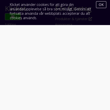
Klicket använder cookies för att göra din
OK
Klicket
För företag
användarupplevelse så bra som möjligt. Genom att
fortsätta använda vår webbplats accepterar du att
cookies används.
Om Klicket
Produkter & tjänster
Säljtips
Annonsera
Kontakt & support
Bli kund hos Klicket
Press
Handlarlogin
Tyck till om Klicket
Följ oss
Appar
Facebook
iPhone & iPad (App Store)
Instagram
Android (Google Play)
LinkedIn
#klicket