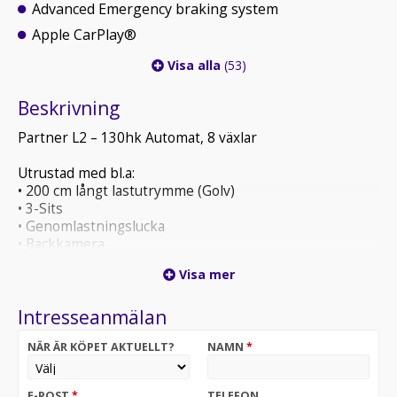
Advanced Emergency braking system
Apple CarPlay®
Visa alla
(53)
Beskrivning
Partner L2 – 130hk Automat, 8 växlar
Utrustad med bl.a:
• 200 cm långt lastutrymme (Golv)
• 3-Sits
• Genomlastningslucka
• Backkamera
• 10" Touchscreen, Apple Carplay, Radio, BT & USB
Visa mer
• Uppvärmd läderklädd multifunktionsratt
Intresseanmälan
Leasingkostnad: 3 199:- ex moms/mån. Halvt
momsavdrag på denna bil vid leasing!
NÄR ÄR KÖPET AKTUELLT?
NAMN
*
20% förhöjd hyra
36 mån
50% restvärde
E-POST
*
TELEFON