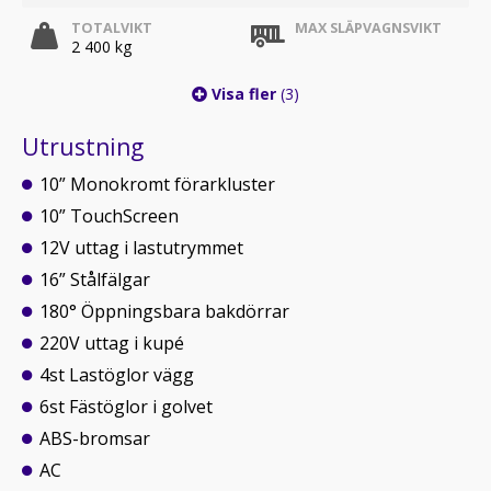
TOTALVIKT
MAX SLÄPVAGNSVIKT
2 400 kg
Visa fler
(3)
Utrustning
10” Monokromt förarkluster
10” TouchScreen
12V uttag i lastutrymmet
16” Stålfälgar
180° Öppningsbara bakdörrar
220V uttag i kupé
4st Lastöglor vägg
6st Fästöglor i golvet
ABS-bromsar
AC