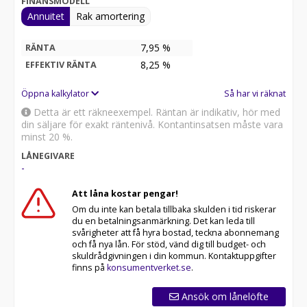
FINANSMODELL
Annuitet
Rak amortering
7,95 %
RÄNTA
8,25
%
EFFEKTIV RÄNTA
Öppna kalkylator
Så har vi räknat
Detta är ett räkneexempel. Räntan är indikativ, hör med
din säljare för exakt räntenivå. Kontantinsatsen måste vara
minst 20 %.
LÅNEGIVARE
-
Att låna kostar pengar!
Om du inte kan betala tillbaka skulden i tid riskerar
du en betalningsanmärkning. Det kan leda till
svårigheter att få hyra bostad, teckna abonnemang
och få nya lån. För stöd, vänd dig till budget- och
skuldrådgivningen i din kommun. Kontaktuppgifter
finns på
konsumentverket.se
.
Ansök om lånelöfte