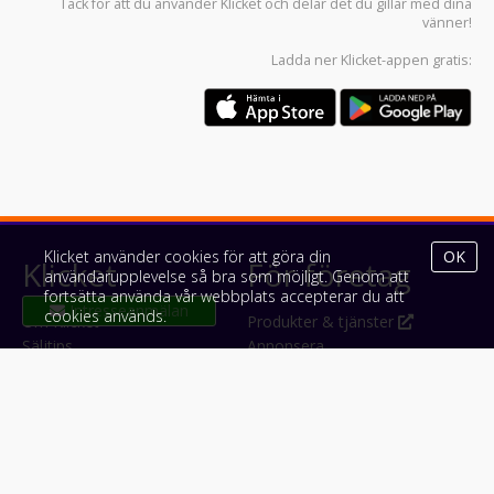
Tack för att du använder
Klicket
och delar det du gillar med dina
vänner!
Ladda ner
Klicket-appen
gratis:
Klicket använder cookies för att göra din
OK
Klicket
För företag
användarupplevelse så bra som möjligt. Genom att
fortsätta använda vår webbplats accepterar du att
cookies används.
Om Klicket
Produkter & tjänster
Säljtips
Annonsera
Kontakt & support
Bli kund hos Klicket
Press
Handlarlogin
Tyck till om Klicket