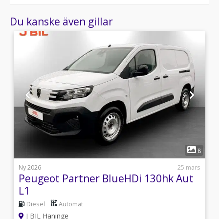
Du kanske även gillar
1
4
8
i
Ny 2026
25 mars
Peugeot Partner BlueHDi 130hk Aut
L1
Diesel
Automat
J BIL Haninge