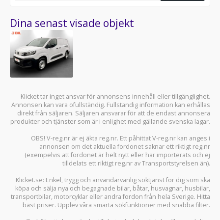
Dina senast visade objekt
Klicket tar inget ansvar för annonsens innehåll eller tillgänglighet.
Annonsen kan vara ofullständig. Fullständig information kan erhållas
direkt från säljaren. Säljaren ansvarar för att de endast annonsera
produkter och tjänster som är i enlighet med gällande svenska lagar.
OBS! V-reg.nr är ej äkta reg.nr. Ett påhittat V-reg.nr kan anges i
annonsen om det aktuella fordonet saknar ett riktigt reg.nr
(exempelvis att fordonet är helt nytt eller har importerats och ej
tilldelats ett riktigt reg.nr av Transportstyrelsen än).
Klicket.se
: Enkel, trygg och användarvänlig söktjänst för dig som ska
köpa och sälja
nya och begagnade bilar
,
båtar
,
husvagnar
,
husbilar
,
transportbilar
,
motorcyklar
eller andra fordon från hela Sverige. Hitta
bäst priser. Upplev våra smarta sökfunktioner med snabba filter.