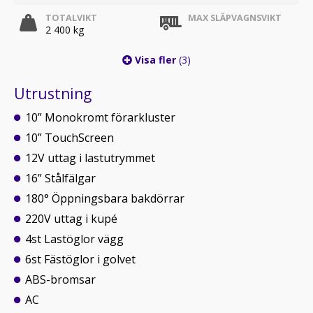
TOTALVIKT
MAX SLÄPVAGNSVIKT
2 400 kg
Visa fler
(3)
Utrustning
10” Monokromt förarkluster
10” TouchScreen
12V uttag i lastutrymmet
16” Stålfälgar
180° Öppningsbara bakdörrar
220V uttag i kupé
4st Lastöglor vägg
6st Fästöglor i golvet
ABS-bromsar
AC