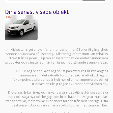
Dina senast visade objekt
Klicket tar inget ansvar för annonsens innehåll eller tillgänglighet.
Annonsen kan vara ofullständig. Fullständig information kan erhållas
direkt från säljaren. Säljaren ansvarar för att de endast annonsera
produkter och tjänster som är i enlighet med gällande svenska lagar.
OBS! V-reg.nr är ej äkta reg.nr. Ett påhittat V-reg.nr kan anges i
annonsen om det aktuella fordonet saknar ett riktigt reg.nr
(exempelvis att fordonet är helt nytt eller har importerats och ej
tilldelats ett riktigt reg.nr av Transportstyrelsen än).
Klicket.se
: Enkel, trygg och användarvänlig söktjänst för dig som ska
köpa och sälja
nya och begagnade bilar
,
båtar
,
husvagnar
,
husbilar
,
transportbilar
,
motorcyklar
eller andra fordon från hela Sverige. Hitta
bäst priser. Upplev våra smarta sökfunktioner med snabba filter.