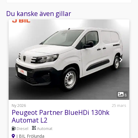
Du kanske även gillar
1
5
8
i
Ny 2026
25 mars
Peugeot Partner BlueHDi 130hk
Automat L2
Diesel
Automat
J BIL Frölunda