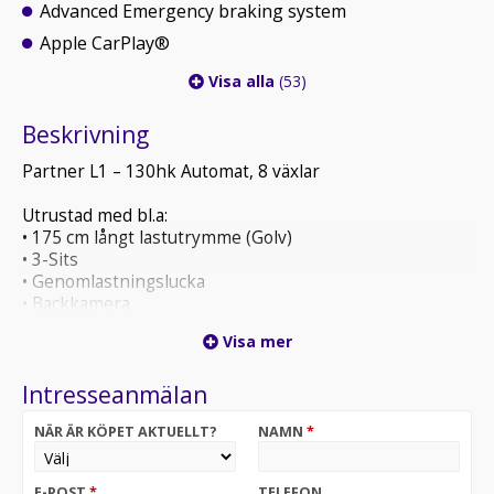
Advanced Emergency braking system
Apple CarPlay®
Visa alla
(53)
Beskrivning
Partner L1 – 130hk Automat, 8 växlar
Utrustad med bl.a:
• 175 cm långt lastutrymme (Golv)
• 3-Sits
• Genomlastningslucka
• Backkamera
• 10" Touchscreen, Apple Carplay, Radio, BT & USB
Visa mer
• Uppvärmd läderklädd multifunktionsratt
Intresseanmälan
Leasingkostnad: 3 099:- ex moms/mån. Halvt
momsavdrag på denna bil vid leasing!
NÄR ÄR KÖPET AKTUELLT?
NAMN
*
20% förhöjd hyra
36 mån
50% restvärde
E-POST
*
TELEFON