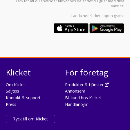
Tack för att du använder
Klicket
och delar det du gillar med dina
vänner!
Ladda ner
Klicket-appen
gratis:
Klicket
För företag
Om Klicket
Produkter & tjänster
Säljtips
Annonsera
Kontakt & support
Bli kund hos Klicket
Press
Handlarlogin
Tyck till om Klicket