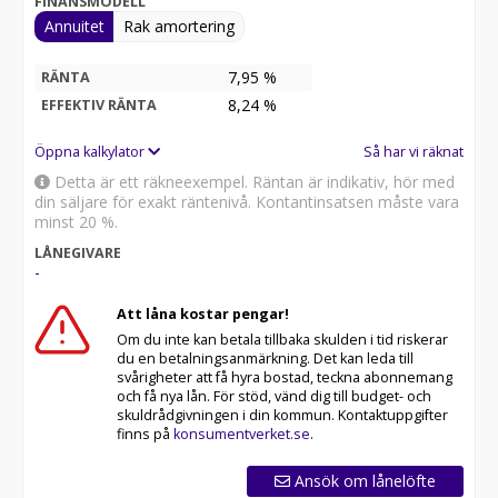
FINANSMODELL
Annuitet
Rak amortering
7,95 %
RÄNTA
8,24
%
EFFEKTIV RÄNTA
Öppna kalkylator
Så har vi räknat
Detta är ett räkneexempel. Räntan är indikativ, hör med
din säljare för exakt räntenivå. Kontantinsatsen måste vara
minst 20 %.
LÅNEGIVARE
-
Att låna kostar pengar!
Om du inte kan betala tillbaka skulden i tid riskerar
du en betalningsanmärkning. Det kan leda till
svårigheter att få hyra bostad, teckna abonnemang
och få nya lån. För stöd, vänd dig till budget- och
skuldrådgivningen i din kommun. Kontaktuppgifter
finns på
konsumentverket.se
.
Ansök om lånelöfte