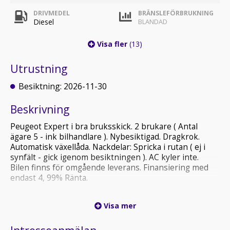
DRIVMEDEL
BRÄNSLEFÖRBRUKNING
Diesel
BLANDAD
Visa fler
(13)
Utrustning
Besiktning: 2026-11-30
Beskrivning
Peugeot Expert i bra bruksskick. 2 brukare ( Antal
ägare 5 - ink bilhandlare ). Nybesiktigad. Dragkrok.
Automatisk växellåda. Nackdelar: Spricka i rutan ( ej i
synfält - gick igenom besiktningen ). AC kyler inte.
Bilen finns för omgående leverans. Finansiering med
endast 4, 99% Ränta.
Välkommen in till Koche Bil AB
Visa mer
MRF-ansluten handlare