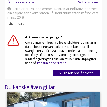
Öppna kalkylator
Så har vi räknat
Detta är ett räkneexempel. Räntan är indikativ, hör med
din säljare för exakt räntenivå. Kontantinsatsen måste vara
minst 20 %.
LÅNEGIVARE
-
Att låna kostar pengar!
Om du inte kan betala tillbaka skulden i tid riskerar
du en betalningsanmärkning. Det kan leda till
svårigheter att få hyra bostad, teckna abonnemang
och få nya lån. För stöd, vänd dig till budget- och
skuldrådgivningen i din kommun. Kontaktuppgifter
finns på
konsumentverket.se
.
Ansök om lånelöfte
Du kanske även gillar