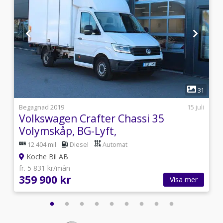
1
0
31
i
Begagnad 2019
15 juli
Volkswagen Crafter Chassi 35
Volymskåp, BG-Lyft,
12 404 mil
Diesel
Automat
Koche Bil AB
fr. 5 831 kr/mån
359 900 kr
Visa mer