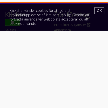
Klicket använder cookies för att göra din
OK
Klicket
För företag
användarupplevelse så bra som möjligt. Genom att
fortsätta använda vår webbplats accepterar du att
cookies används.
Om Klicket
Produkter & tjänster
Säljtips
Annonsera
Kontakt & support
Bli kund hos Klicket
Press
Handlarlogin
Tyck till om Klicket
Följ oss
Appar
Facebook
iPhone & iPad (App Store)
Instagram
Android (Google Play)
LinkedIn
#klicket