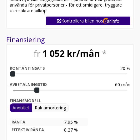
använda för privatpersoner - för ett smidigare, tryggare
och säkrare bilköp!
Kontrollera bilen hos
Finansiering
fr
1 052
kr/mån
*
20
%
KONTANTINSATS
60
mån
AVBETALNINGSTID
FINANSMODELL
Annuitet
Rak amortering
7,95 %
RÄNTA
8,27
%
EFFEKTIV RÄNTA