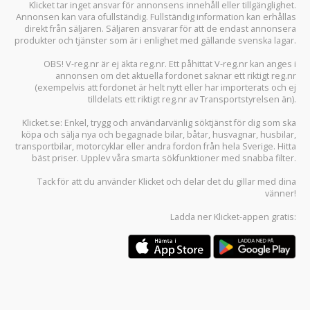
Klicket tar inget ansvar för annonsens innehåll eller tillgänglighet.
Annonsen kan vara ofullständig. Fullständig information kan erhållas
direkt från säljaren. Säljaren ansvarar för att de endast annonsera
produkter och tjänster som är i enlighet med gällande svenska lagar.
OBS! V-reg.nr är ej äkta reg.nr. Ett påhittat V-reg.nr kan anges i
annonsen om det aktuella fordonet saknar ett riktigt reg.nr
(exempelvis att fordonet är helt nytt eller har importerats och ej
tilldelats ett riktigt reg.nr av Transportstyrelsen än).
Klicket.se
: Enkel, trygg och användarvänlig söktjänst för dig som ska
köpa och sälja
nya och begagnade bilar
,
båtar
,
husvagnar
,
husbilar
,
transportbilar
,
motorcyklar
eller andra fordon från hela Sverige. Hitta
bäst priser. Upplev våra smarta sökfunktioner med snabba filter.
Tack för att du använder
Klicket
och delar det du gillar med dina
vänner!
Ladda ner
Klicket-appen
gratis: