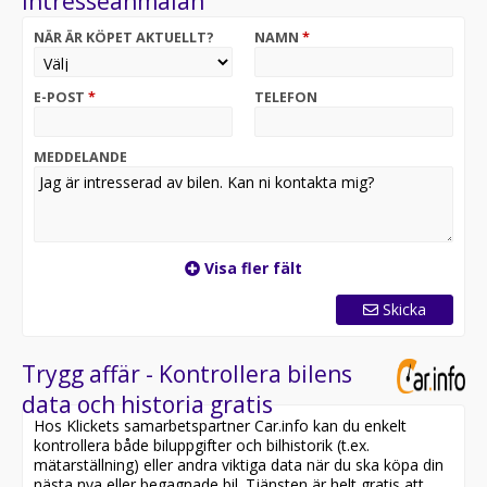
Intresseanmälan
NÄR ÄR KÖPET AKTUELLT?
NAMN
*
E-POST
*
TELEFON
MEDDELANDE
Visa fler fält
Skicka
Trygg affär - Kontrollera bilens
data och historia gratis
Hos Klickets samarbetspartner Car.info kan du enkelt
kontrollera både biluppgifter och bilhistorik (t.ex.
mätarställning) eller andra viktiga data när du ska köpa din
nästa nya eller begagnade bil. Tjänsten är helt gratis att