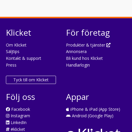
Klicket
För företag
Om Klicket
Produkter & tjänster
Säljtips
Annonsera
Kontakt & support
Bli kund hos Klicket
Press
Handlarlogin
Tyck till om Klicket
Följ oss
Appar
Facebook
iPhone & iPad (App Store)
Instagram
Android (Google Play)
LinkedIn
#klicket