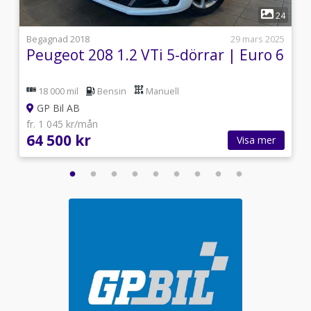
1
0
24
i
Begagnad 2018
29 mars 2025
Peugeot 208 1.2 VTi 5-dörrar | Euro 6
18 000 mil
Bensin
Manuell
GP Bil AB
fr. 1 045 kr/mån
64 500 kr
Visa mer