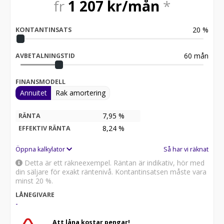
fr
1 207
kr/mån
*
20
%
KONTANTINSATS
60
mån
AVBETALNINGSTID
FINANSMODELL
Annuitet
Rak amortering
7,95 %
RÄNTA
8,24
%
EFFEKTIV RÄNTA
Öppna kalkylator
Så har vi räknat
Detta är ett räkneexempel. Räntan är indikativ, hör med
din säljare för exakt räntenivå. Kontantinsatsen måste vara
minst 20 %.
LÅNEGIVARE
-
Att låna kostar pengar!