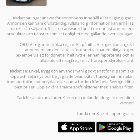
Klicket tar inget ansvar för annonsens innehåll eller tillgänglighet.
Annonsen kan vara ofullständig. Fullständig information kan erhållas
direkt från säljaren. Säljaren ansvarar för att de endast annonsera
produkter och tjänster som är i enlighet med gällande svenska lagar.
OBS! V-reg.nr är ej äkta reg.nr. Ett påhittat V-reg.nr kan anges i
annonsen om det aktuella fordonet saknar ett riktigt reg.nr
(exempelvis att fordonet är helt nytt eller har importerats och ej
tilldelats ett riktigt reg.nr av Transportstyrelsen än).
Klicket.se
: Enkel, trygg och användarvänlig söktjänst för dig som ska
köpa och sälja
nya och begagnade bilar
,
båtar
,
husvagnar
,
husbilar
,
transportbilar
,
motorcyklar
eller andra fordon från hela Sverige. Hitta
bäst priser. Upplev våra smarta sökfunktioner med snabba filter.
Tack för att du använder
Klicket
och delar det du gillar med dina
vänner!
Ladda ner
Klicket-appen
gratis: