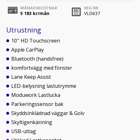
MÅNADSKOSTNAD
REG.NR
5 183
kr/mån
VLD637
Utrustning
10'' HD Touchscreen
Apple CarPlay
Bluetooth (handsfree)
komfortvägg med fönster
Lane Keep Assist
LED-belysning lastutrymme
Moduwork Lastlucka
Parkeringssensor bak
Skyddsinklädnad väggar & Golv
Skyltigenkänning
USB-uttag