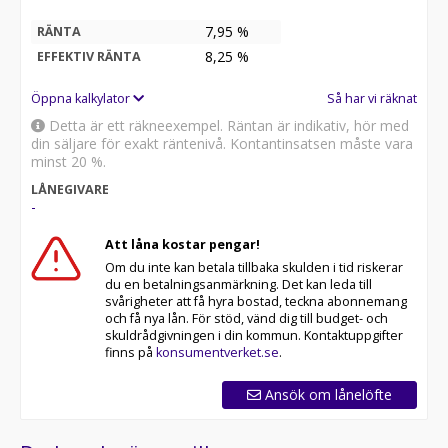
7,95 %
RÄNTA
8,25
%
EFFEKTIV RÄNTA
Öppna kalkylator
Så har vi räknat
Detta är ett räkneexempel. Räntan är indikativ, hör med
din säljare för exakt räntenivå. Kontantinsatsen måste vara
minst 20 %.
LÅNEGIVARE
-
Att låna kostar pengar!
Om du inte kan betala tillbaka skulden i tid riskerar
du en betalningsanmärkning. Det kan leda till
svårigheter att få hyra bostad, teckna abonnemang
och få nya lån. För stöd, vänd dig till budget- och
skuldrådgivningen i din kommun. Kontaktuppgifter
finns på
konsumentverket.se
.
Ansök om lånelöfte