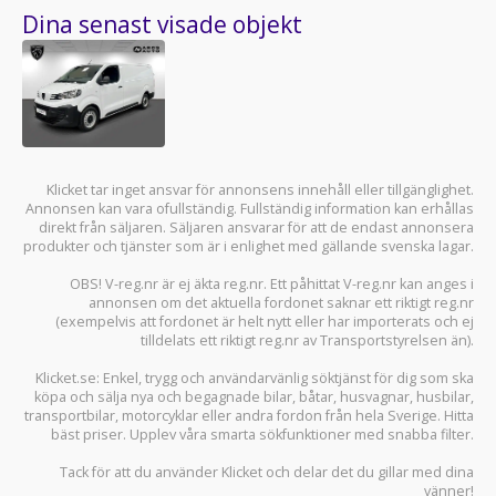
Dina senast visade objekt
Klicket tar inget ansvar för annonsens innehåll eller tillgänglighet.
Annonsen kan vara ofullständig. Fullständig information kan erhållas
direkt från säljaren. Säljaren ansvarar för att de endast annonsera
produkter och tjänster som är i enlighet med gällande svenska lagar.
OBS! V-reg.nr är ej äkta reg.nr. Ett påhittat V-reg.nr kan anges i
annonsen om det aktuella fordonet saknar ett riktigt reg.nr
(exempelvis att fordonet är helt nytt eller har importerats och ej
tilldelats ett riktigt reg.nr av Transportstyrelsen än).
Klicket.se
: Enkel, trygg och användarvänlig söktjänst för dig som ska
köpa och sälja
nya och begagnade bilar
,
båtar
,
husvagnar
,
husbilar
,
transportbilar
,
motorcyklar
eller andra fordon från hela Sverige. Hitta
bäst priser. Upplev våra smarta sökfunktioner med snabba filter.
Tack för att du använder
Klicket
och delar det du gillar med dina
vänner!