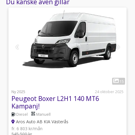
Du kanske även gillar
1
6
15
i
Ny 2025
24 oktober 2025
Peugeot Boxer L2H1 140 MT6
Kampanj!
Diesel
Manuell
Aros Auto AB KIA Västerås
fr. 6 803 kr/mån
545 500 kr