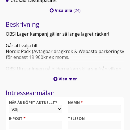
Utökad Lastkapacitet
Visa alla
(24)
Beskrivning
OBS! Lager kampanj gäller så länge lagret räcker!
Går att välja till
Nordic Pack (Avtagbar dragkrok & Webasto parkeringsvär
för endast 19 900kr ex moms.
OBS! Utrusningen på bilderna kan skilja sig från vilken
modell samt utrustning.
Visa mer
Intresseanmälan
NÄR ÄR KÖPET AKTUELLT?
NAMN
*
E-POST
*
TELEFON