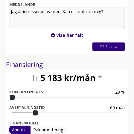
MEDDELANDE
Visa fler fält
Skicka
Finansiering
fr
5 183
kr/mån
*
20
%
KONTANTINSATS
60
mån
AVBETALNINGSTID
FINANSMODELL
Annuitet
Rak amortering