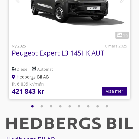
1
4
16
1
Ny 2025
8 mars 2025
Peugeot Expert L3 145HK AUT
Diesel
Automat
Hedbergs Bil AB
fr. 6 835 kr/mån
421 843 kr
Visa mer