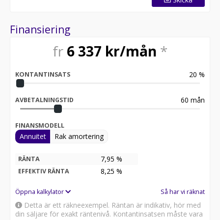
Finansiering
fr
6 337
kr/mån
*
20
%
KONTANTINSATS
60
mån
AVBETALNINGSTID
FINANSMODELL
Annuitet
Rak amortering
7,95 %
RÄNTA
8,25
%
EFFEKTIV RÄNTA
Öppna kalkylator
Så har vi räknat
Detta är ett räkneexempel. Räntan är indikativ, hör med
din säljare för exakt räntenivå. Kontantinsatsen måste vara