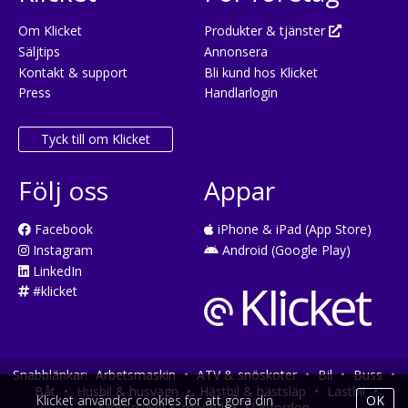
Om Klicket
Produkter & tjänster
Säljtips
Annonsera
Kontakt & support
Bli kund hos Klicket
Press
Handlarlogin
Tyck till om Klicket
Följ oss
Appar
Facebook
iPhone & iPad (App Store)
Instagram
Android (Google Play)
LinkedIn
#klicket
Snabblänkar:
Arbetsmaskin
•
ATV & snöskoter
•
Bil
•
Buss
•
Båt
•
Husbil & husvagn
•
Hästbil & hästsläp
•
Lastbil
•
Klicket använder cookies för att göra din
OK
Motorcykel & moped
•
Släpfordon