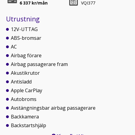
6 337
kr/mån
VQI377
Utrustning
12V-UTTAG
ABS-bromsar
AC
Airbag förare
Airbag passagerare fram
Akustikrutor
Antisladd
Apple CarPlay
Autobroms
Avstängningsbar airbag passagerare
Backkamera
Backstartshjälp