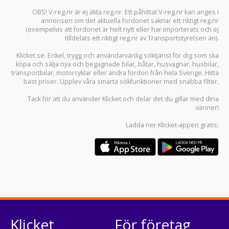
OBS! V-reg.nr är ej äkta reg.nr. Ett påhittat V-reg.nr kan anges i
annonsen om det aktuella fordonet saknar ett riktigt reg.nr
(exempelvis att fordonet är helt nytt eller har importerats och ej
tilldelats ett riktigt reg.nr av Transportstyrelsen än).
Klicket.se
: Enkel, trygg och användarvänlig söktjänst för dig som ska
köpa och sälja
nya och begagnade bilar
,
båtar
,
husvagnar
,
husbilar
,
transportbilar
,
motorcyklar
eller andra fordon från hela Sverige. Hitta
bäst priser. Upplev våra smarta sökfunktioner med snabba filter.
Tack för att du använder
Klicket
och delar det du gillar med dina
vänner!
Ladda ner
Klicket-appen
gratis:
Klicket
För företag