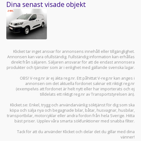
Dina senast visade objekt
Klicket tar inget ansvar för annonsens innehåll eller tillgänglighet.
Annonsen kan vara ofullständig. Fullständig information kan erhållas
direkt från säljaren. Säljaren ansvarar för att de endast annonsera
produkter och tjänster som är i enlighet med gällande svenska lagar.
OBS! V-reg.nr är ej äkta reg.nr. Ett påhittat V-reg.nr kan anges i
annonsen om det aktuella fordonet saknar ett riktigt reg.nr
(exempelvis att fordonet är helt nytt eller har importerats och ej
tilldelats ett riktigt reg.nr av Transportstyrelsen än).
Klicket.se
: Enkel, trygg och användarvänlig söktjänst för dig som ska
köpa och sälja
nya och begagnade bilar
,
båtar
,
husvagnar
,
husbilar
,
transportbilar
,
motorcyklar
eller andra fordon från hela Sverige. Hitta
bäst priser. Upplev våra smarta sökfunktioner med snabba filter.
Tack för att du använder
Klicket
och delar det du gillar med dina
vänner!