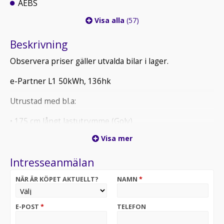
AEBS
Visa alla
(57)
Beskrivning
Observera priser gäller utvalda bilar i lager.
e-Partner L1 50kWh, 136hk
Utrustad med bl.a:
• 175 cm långt lastutrymme (Golv)
• 330 Km räckvidd enligt WLTP
Visa mer
• Snabbladdning 0-80% på 30 minuter (100kW)
• CO2-utsäpp 0g/km
Intresseanmälan
• Backkamera
• 10" Touchscreen, Apple Carplay, Radio, BT & USB
NÄR ÄR KÖPET AKTUELLT?
NAMN
*
• Uppvärmd läderklädd multifunktionsratt
Laddtid:
E-POST
*
TELEFON
Laddbox (11kW/16A) laddning 0% - 100% ca 5h
Snabbladdare (100kW) laddning 5% - 80% ca 30 min