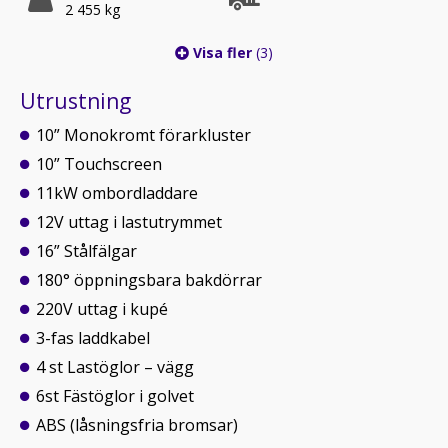
2 455 kg
Visa fler
(3)
Utrustning
10” Monokromt förarkluster
10” Touchscreen
11kW ombordladdare
12V uttag i lastutrymmet
16” Stålfälgar
180° öppningsbara bakdörrar
220V uttag i kupé
3-fas laddkabel
4 st Lastöglor – vägg
6st Fästöglor i golvet
ABS (låsningsfria bromsar)