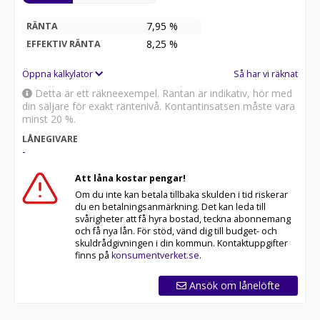
7,95 %
RÄNTA
8,25
%
EFFEKTIV RÄNTA
Öppna kalkylator
Så har vi räknat
Detta är ett räkneexempel. Räntan är indikativ, hör med
din säljare för exakt räntenivå. Kontantinsatsen måste vara
minst 20 %.
LÅNEGIVARE
-
Att låna kostar pengar!
Om du inte kan betala tillbaka skulden i tid riskerar
du en betalningsanmärkning. Det kan leda till
svårigheter att få hyra bostad, teckna abonnemang
och få nya lån. För stöd, vänd dig till budget- och
skuldrådgivningen i din kommun. Kontaktuppgifter
finns på
konsumentverket.se
.
Ansök om lånelöfte