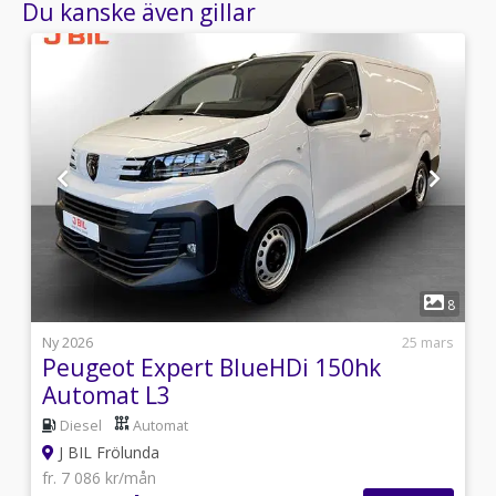
Du kanske även gillar
1
4
8
i
Ny 2026
25 mars
Peugeot Expert BlueHDi 150hk
Automat L3
Diesel
Automat
J BIL Frölunda
fr. 7 086 kr/mån