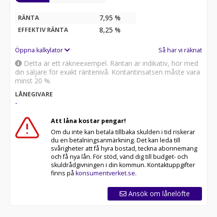
7,95 %
RÄNTA
8,25
%
EFFEKTIV RÄNTA
Öppna kalkylator
Så har vi räknat
Detta är ett räkneexempel. Räntan är indikativ, hör med
din säljare för exakt räntenivå. Kontantinsatsen måste vara
minst 20 %.
LÅNEGIVARE
-
Att låna kostar pengar!
Om du inte kan betala tillbaka skulden i tid riskerar
du en betalningsanmärkning. Det kan leda till
svårigheter att få hyra bostad, teckna abonnemang
och få nya lån. För stöd, vänd dig till budget- och
skuldrådgivningen i din kommun. Kontaktuppgifter
finns på
konsumentverket.se
.
Ansök om lånelöfte