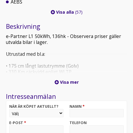
AEBS
Visa alla
(57)
Beskrivning
e-Partner L1 50kWh, 136hk - Observera priser gäller
utvalda bilar i lager.
Utrustad med bl.a:
• 175 cm långt lastutrymme (Golv)
• 330 Km räckvidd enligt WLTP
• Snabbladdning 0-80% på 30 minuter (100kW)
Visa mer
• CO2-utsäpp 0g/km
• Backkamera
Intresseanmälan
• 10" Touchscreen, Apple Carplay, Radio, BT & USB
• Uppvärmd läderklädd multifunktionsratt
NÄR ÄR KÖPET AKTUELLT?
NAMN
*
Laddtid:
Laddbox (11kW/16A) laddning 0% - 100% ca 5h
E-POST
*
TELEFON
Snabbladdare (100kW) laddning 5% - 80% ca 30 min
Observera att samtliga laddtider är preliminära & beror