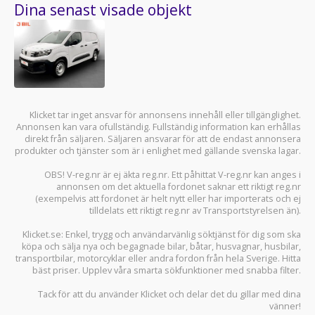
Dina senast visade objekt
Klicket tar inget ansvar för annonsens innehåll eller tillgänglighet.
Annonsen kan vara ofullständig. Fullständig information kan erhållas
direkt från säljaren. Säljaren ansvarar för att de endast annonsera
produkter och tjänster som är i enlighet med gällande svenska lagar.
OBS! V-reg.nr är ej äkta reg.nr. Ett påhittat V-reg.nr kan anges i
annonsen om det aktuella fordonet saknar ett riktigt reg.nr
(exempelvis att fordonet är helt nytt eller har importerats och ej
tilldelats ett riktigt reg.nr av Transportstyrelsen än).
Klicket.se
: Enkel, trygg och användarvänlig söktjänst för dig som ska
köpa och sälja
nya och begagnade bilar
,
båtar
,
husvagnar
,
husbilar
,
transportbilar
,
motorcyklar
eller andra fordon från hela Sverige. Hitta
bäst priser. Upplev våra smarta sökfunktioner med snabba filter.
Tack för att du använder
Klicket
och delar det du gillar med dina
vänner!