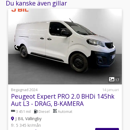
Du kanske även gillar
1
8
17
s
Begagnad 2024
14 januari
Peugeot Expert PRO 2.0 BHDi 145hk
Aut L3 - DRAG, B-KAMERA
3 451 mil
Diesel
Automat
J BIL Vällingby
fr. 5 345 kr/mån