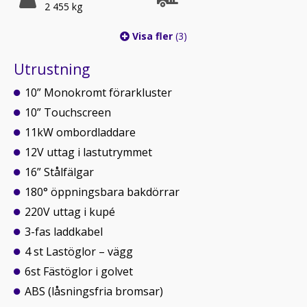
2 455 kg
Visa fler
(3)
Utrustning
10” Monokromt förarkluster
10” Touchscreen
11kW ombordladdare
12V uttag i lastutrymmet
16” Stålfälgar
180° öppningsbara bakdörrar
220V uttag i kupé
3-fas laddkabel
4 st Lastöglor – vägg
6st Fästöglor i golvet
ABS (låsningsfria bromsar)