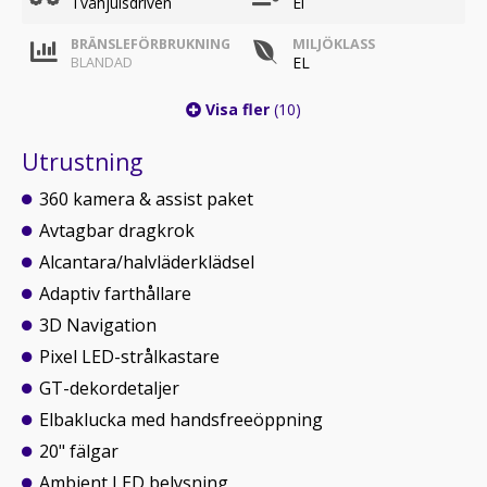
Tvåhjulsdriven
El
BRÄNSLEFÖRBRUKNING
MILJÖKLASS
EL
BLANDAD
Visa fler
(10)
Utrustning
360 kamera & assist paket
Avtagbar dragkrok
Alcantara/halvläderklädsel
Adaptiv farthållare
3D Navigation
Pixel LED-strålkastare
GT-dekordetaljer
Elbaklucka med handsfreeöppning
20" fälgar
Ambient LED belysning