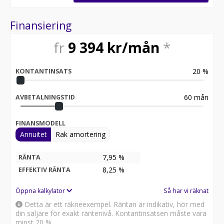
Finansiering
fr
9 394
kr/mån
*
20
%
KONTANTINSATS
60
mån
AVBETALNINGSTID
FINANSMODELL
Annuitet
Rak amortering
7,95 %
RÄNTA
8,25
%
EFFEKTIV RÄNTA
Öppna kalkylator
Så har vi räknat
Detta är ett räkneexempel. Räntan är indikativ, hör med
din säljare för exakt räntenivå. Kontantinsatsen måste vara
minst 20 %.