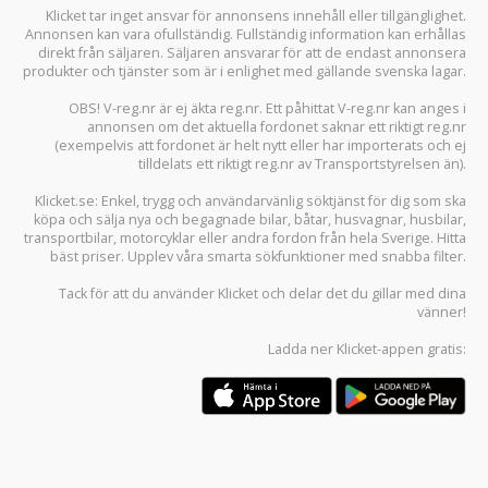
Klicket tar inget ansvar för annonsens innehåll eller tillgänglighet.
Annonsen kan vara ofullständig. Fullständig information kan erhållas
direkt från säljaren. Säljaren ansvarar för att de endast annonsera
produkter och tjänster som är i enlighet med gällande svenska lagar.
OBS! V-reg.nr är ej äkta reg.nr. Ett påhittat V-reg.nr kan anges i
annonsen om det aktuella fordonet saknar ett riktigt reg.nr
(exempelvis att fordonet är helt nytt eller har importerats och ej
tilldelats ett riktigt reg.nr av Transportstyrelsen än).
Klicket.se
: Enkel, trygg och användarvänlig söktjänst för dig som ska
köpa och sälja
nya och begagnade bilar
,
båtar
,
husvagnar
,
husbilar
,
transportbilar
,
motorcyklar
eller andra fordon från hela Sverige. Hitta
bäst priser. Upplev våra smarta sökfunktioner med snabba filter.
Tack för att du använder
Klicket
och delar det du gillar med dina
vänner!
Ladda ner
Klicket-appen
gratis: