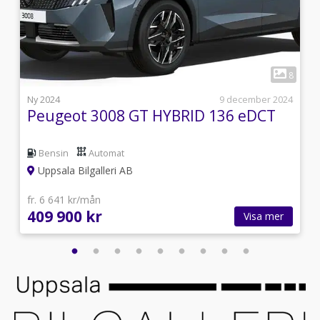
1
1
8
i
Ny 2024
9 december 2024
Peugeot 3008 GT HYBRID 136 eDCT
Bensin
Automat
Uppsala Bilgalleri AB
fr. 6 641 kr/mån
409 900 kr
Visa mer