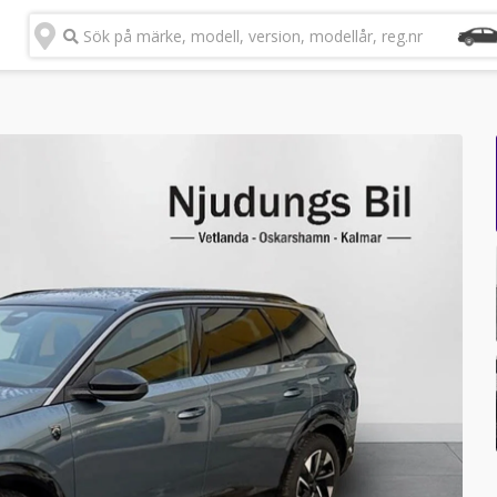
Sök på märke, modell, version, modellår, reg.nr