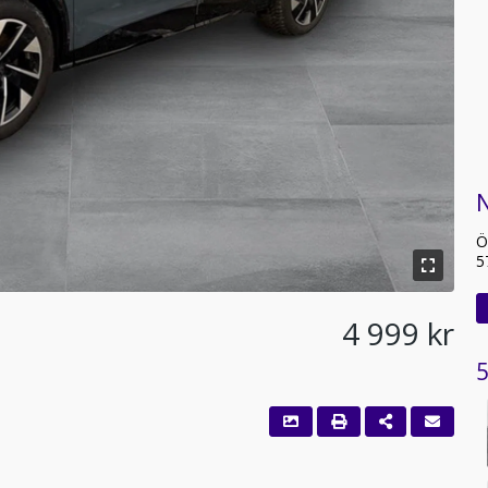
N
Ö
5
4 999 kr
5