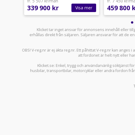
fr. 5 507 kr/mån
fr. 7 450 kr/m
339 900 kr
459 800 
sa mer
Visa mer
Klicket tar inget ansvar för annonsens innehåll eller ti
erhållas direkt från säljaren. Säljaren ansvarar för att de
OBS! V-reg.nr är ej äkta reg.nr. Ett påhittat V-reg.nr kan anges 
att fordonet är helt nytt eller ha
Klicket.se
: Enkel, trygg och användarvänlig söktjänst fö
husbilar
,
transportbilar
,
motorcyklar
eller andra fordon frå