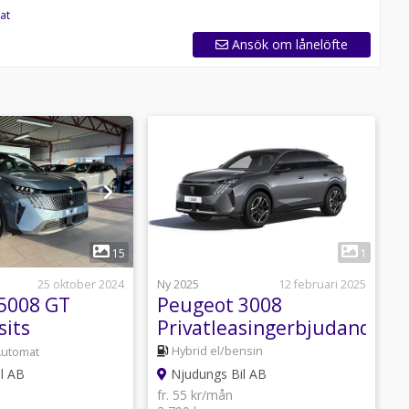
at
Ansök om lånelöfte
1
15
1
25 oktober 2024
Ny 2025
12 februari 2025
N
5008 GT
Peugeot 3008
sits
Privatleasingerbjudande
Hybrid el/bensin
Automat
l AB
Njudungs Bil AB
fr. 55 kr/mån
f