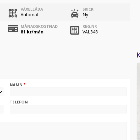
VÄXELLÅDA
SKICK
Automat
Ny
MÅNADSKOSTNAD
REG.NR
81
kr/mån
VAL348
K
NAMN
*
TELEFON