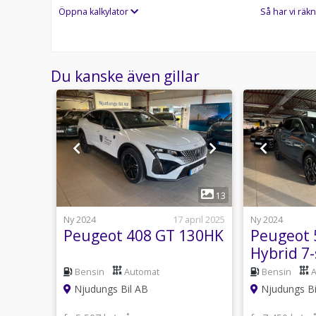
Öppna kalkylator
Så har vi räkn
Du kanske även gillar
1
9
13
4 februari
Ny 2024
17 april 2025
Ny 2024
Peugeot 408 GT 130HK
Peugeot 
Hybrid 7-
utomat
Bensin
Automat
Bensin
Njudungs Bil AB
Njudungs Bi