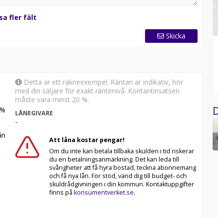
sa fler fält
Skicka
Detta är ett räkneexempel. Räntan är indikativ, hör
med din säljare för exakt räntenivå. Kontantinsatsen
måste vara minst 20 %.
D
%
LÅNEGIVARE
-
n
Att låna kostar pengar!
Om du inte kan betala tillbaka skulden i tid riskerar
du en betalningsanmärkning. Det kan leda till
svårigheter att få hyra bostad, teckna abonnemang
och få nya lån. För stöd, vänd dig till budget- och
skuldrådgivningen i din kommun. Kontaktuppgifter
finns på
konsumentverket.se
.