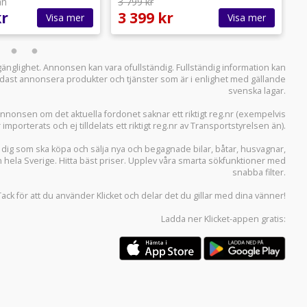
ån
3 799 kr
2
kr
3 399 kr
2
Visa mer
Visa mer
llgänglighet. Annonsen kan vara ofullständig. Fullständig information kan
 endast annonsera produkter och tjänster som är i enlighet med gällande
svenska lagar.
i annonsen om det aktuella fordonet saknar ett riktigt reg.nr (exempelvis
r importerats och ej tilldelats ett riktigt reg.nr av Transportstyrelsen än).
r dig som ska köpa och sälja
nya och begagnade bilar
,
båtar
,
husvagnar
,
n hela Sverige. Hitta bäst priser. Upplev våra smarta sökfunktioner med
snabba filter.
Tack för att du använder
Klicket
och delar det du gillar med dina vänner!
Ladda ner
Klicket-appen
gratis: