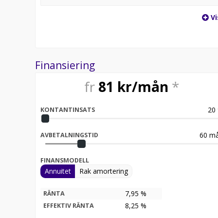
Vi
Finansiering
fr
81
kr/mån
*
20
KONTANTINSATS
60
må
AVBETALNINGSTID
FINANSMODELL
Annuitet
Rak amortering
7,95 %
RÄNTA
8,25
%
EFFEKTIV RÄNTA