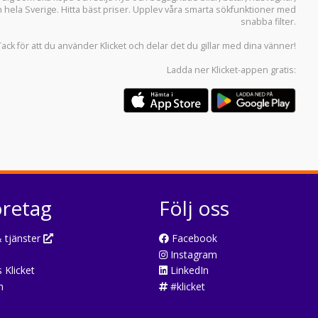
n hela Sverige. Hitta bäst priser. Upplev våra smarta sökfunktioner med
snabba filter.
Tack för att du använder
Klicket
och delar det du gillar med dina vänner!
Ladda ner
Klicket-appen
gratis:
öretag
Följ oss
 tjänster
Facebook
Instagram
 Klicket
LinkedIn
n
#klicket