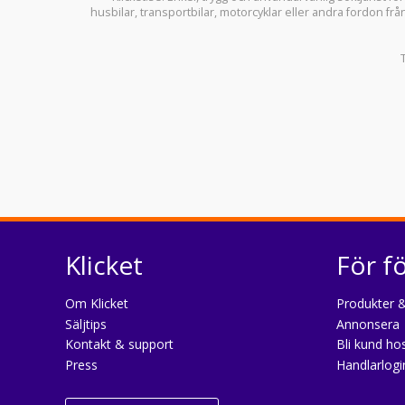
husbilar
,
transportbilar
,
motorcyklar
eller andra fordon frå
Klicket
För f
Om Klicket
Produkter &
Säljtips
Annonsera
Kontakt & support
Bli kund hos
Press
Handlarlogi