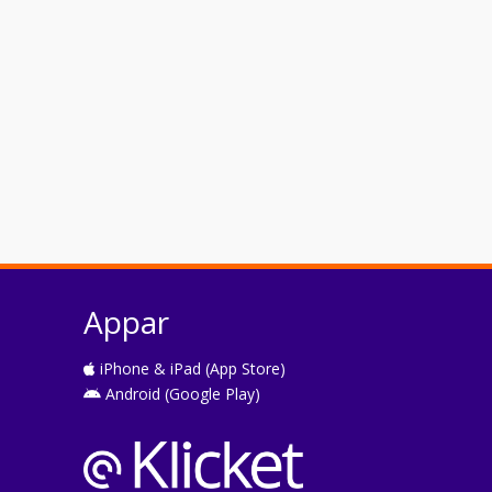
Appar
iPhone & iPad (App Store)
Android (Google Play)