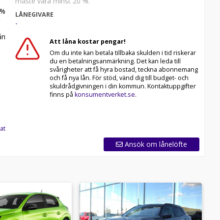
måste vara minst 20 %.
%
LÅNEGIVARE
-
n
Att låna kostar pengar!
Om du inte kan betala tillbaka skulden i tid riskerar
du en betalningsanmärkning. Det kan leda till
svårigheter att få hyra bostad, teckna abonnemang
och få nya lån. För stöd, vänd dig till budget- och
skuldrådgivningen i din kommun. Kontaktuppgifter
finns på
konsumentverket.se
.
at
Ansök om lånelöfte