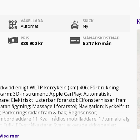
K
VÄXELLÅDA
SKICK
Automat
Ny
PRIS
MÅNADSKOSTNAD
389 900 kr
6 317
kr/mån
ckvidd enligt WLTP körcykeln (km) 406; Förbrukning
ärm; 3D-instrument; Apple CarPlay; Automatiskt
are; Elektriskt justerbar förarstol; Elfönsterhissar fram
matanläggning; Massage i förarstol; Navigation; Nyckelfritt
; Parkeringsradar fram & bak; Regnsensor;
 ombordladdare 11 Kw; Trådlös mobilladdare; 17tum alufälg
; Full-LED-strålkastare; Svartlackerade sidospeglar;
 kollisionsvarnare; Airbags: fram, sida & gardin fram och
Visa mer
r; Helljusassistent; Isofixfästen ytterplatser bak;