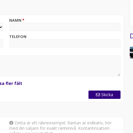
el; Dekorbelysning i åtta färger; Mittarmstöd fram;
å Obsession. *Fri service 3 år/4500 mil det som inträffar
NAMN
*
!
nfo@deluxebil.se eller besök oss i vår bilhall.
D
TELEFON
sa fler fält
Skicka
Detta är ett räkneexempel. Räntan är indikativ, hör
med din säljare för exakt räntenivå. Kontantinsatsen