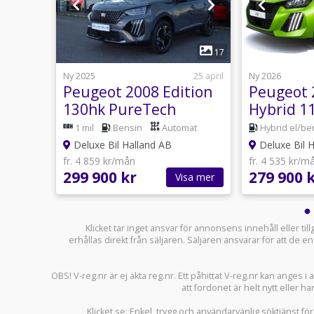
1
12
17
18 juli
Ny 2025
25 april
Ny 2026
ve
Peugeot 2008 Edition
Peugeot 
130hk PureTech
Hybrid 1
Automat *Fri service 3
*Fri servi
anuell
1 mil
Bensin
Automat
Hybrid el/be
år
Deluxe Bil Halland AB
Deluxe Bil 
fr. 4 859 kr/mån
fr. 4 535 kr/m
299 900 kr
279 900 
sa mer
Visa mer
Klicket tar inget ansvar för annonsens innehåll eller ti
erhållas direkt från säljaren. Säljaren ansvarar för att de
OBS! V-reg.nr är ej äkta reg.nr. Ett påhittat V-reg.nr kan anges 
att fordonet är helt nytt eller ha
Klicket.se
: Enkel, trygg och användarvänlig söktjänst fö