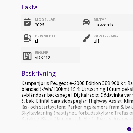
Fakta
MODELLÅR
BILTYP
2026
Halvkombi
DRIVMEDEL
KAROSSFÄRG
El
Blå
REG.NR
VDK412
Beskrivning
Kampanjpris Peugeot e-2008 Edition 389 900 kr; Rä
blandad (kWh/100km) 15.4; Utrustning 10tum peksk
avbländbar backspegel; Digitalradio; Dödavinkelvarn
& bak; Elinfällbara sidospeglar; Highway Assist; Kli
lås- och startsystem; Parkeringskamera fram & bak
Skyltavläsning (hastighet, förbudsskyltar); Trefas
Karakoy; Black Diamond-tak; Elinfällbara sidospeglar
Takrails (svarta); Active Safety Brake (autobroms) &
bak; Aktiv filhållningsassistent; ESP och ABS-bromsa