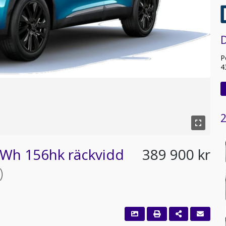
D
P
4
2
kWh 156hk räckvidd
389 900 kr
)