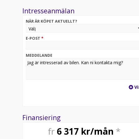
Peugeot SOS & Assistance; Alcantara/halvläderkläds
Intresseanmälan
Mörkt innertak; Stolsvärme fram. Standardlack är Bl
först, gäller till privatperson.
NÄR ÄR KÖPET AKTUELLT?
Varmt välkommen in till oss på Deluxe bil i Varberg
För mer info Kontakta oss via telefon eller via mail i
E-POST
*
MEDDELANDE
Vi
Finansiering
fr
6 317
kr/mån
*