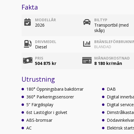
Fakta
MODELLÅR
BILTYP
2026
Transportbil (med
skåp)
DRIVMEDEL
BRÄNSLEFÖRBRUKNI
Diesel
BLANDAD
PRIS
MÅNADSKOSTNAD
504 875 kr
8 180
kr/mån
Utrustning
180° Öppningsbara bakdörrar
DAB
360° Parkeringssensorer
Digital innerb
5” Färgdisplay
Digital servic
6st Lastöglor i golvet
Dimstrålkasta
ABS-bromsar
Dödavinkelva
AC
Elektrisk start