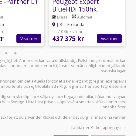
E -Partner L1
Peugeot Expert
P
BlueHDi 150hk
Automat L3
at
Diesel
Automat
da
J BIL Frölunda
ån
fr. 7 086 kr/mån
f
kr
437 375 kr
4
Visa mer
Visa mer
llgänglighet. Annonsen kan vara ofullständig. Fullständig information kan
 endast annonsera produkter och tjänster som är i enlighet med gällande
svenska lagar.
i annonsen om det aktuella fordonet saknar ett riktigt reg.nr (exempelvis
r importerats och ej tilldelats ett riktigt reg.nr av Transportstyrelsen än).
r dig som ska köpa och sälja
nya och begagnade bilar
,
båtar
,
husvagnar
,
n hela Sverige. Hitta bäst priser. Upplev våra smarta sökfunktioner med
snabba filter.
Tack för att du använder
Klicket
och delar det du gillar med dina vänner!
Ladda ner
Klicket-appen
gratis: