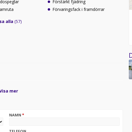
idospeglar
Förstärkt fjädring
ramruta
Förvaringsfack i framdörrar
sa alla
(57)
D
Visa mer
r
NAMN
*
TELEFON