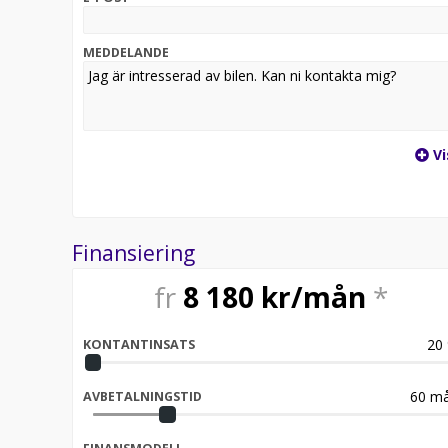
• Uppvärmd läderklädd multifunktionsratt
• Skyddsinklädnad väggar och golv
MEDDELANDE
Leasingkostnad: 4.699:- ex moms/mån. Halvt momsav
20% förhöjd hyra
36 mån
50% restvärde
Vi
Kontakta någon av våra Transportbilssäljare för me
Vi hjälper dig med en finansiering som passar dig.
Välkommen till J BIL!
I Återförsäljare för Peugeot, Opel och Citroen Trans
Finansiering
OBS! Bilen på bilden är ett visningsexempel och kan 
fr
8 180
kr/mån
*
20
KONTANTINSATS
60
må
AVBETALNINGSTID