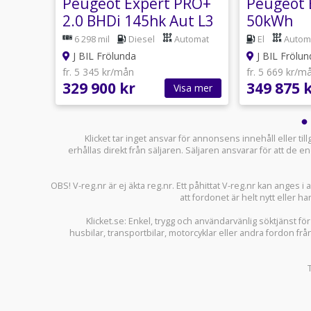
Peugeot Expert PRO+
Peugeot 
2.0 BHDi 145hk Aut L3
50kWh
DRAG B-KAMERA
6 298 mil
Diesel
Automat
El
Autom
J BIL Frölunda
J BIL Frölun
fr. 5 345 kr/mån
fr. 5 669 kr/m
329 900 kr
349 875 
sa mer
Visa mer
Klicket tar inget ansvar för annonsens innehåll eller ti
erhållas direkt från säljaren. Säljaren ansvarar för att de
OBS! V-reg.nr är ej äkta reg.nr. Ett påhittat V-reg.nr kan anges 
att fordonet är helt nytt eller ha
Klicket.se
: Enkel, trygg och användarvänlig söktjänst fö
husbilar
,
transportbilar
,
motorcyklar
eller andra fordon frå