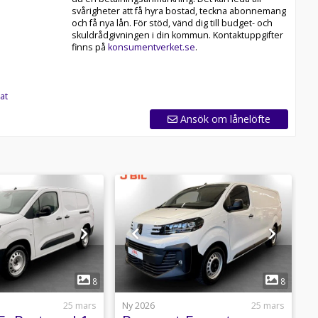
svårigheter att få hyra bostad, teckna abonnemang
och få nya lån. För stöd, vänd dig till budget- och
skuldrådgivningen i din kommun. Kontaktuppgifter
finns på
konsumentverket.se
.
at
Ansök om lånelöfte
1
1
8
8
25 mars
Ny 2026
25 mars
N