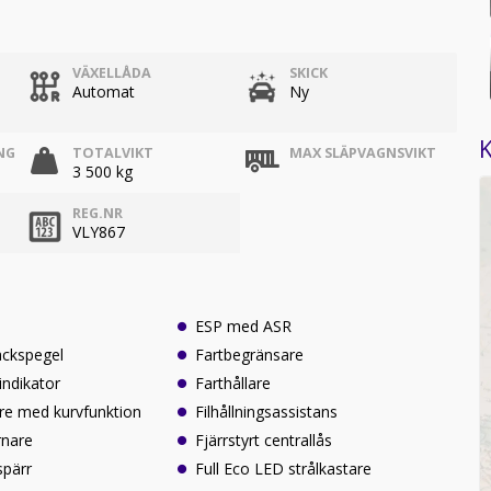
VÄXELLÅDA
SKICK
Automat
Ny
K
NG
TOTALVIKT
MAX SLÄPVAGNSVIKT
3 500 kg
REG.NR
VLY867
ESP med ASR
ackspegel
Fartbegränsare
eindikator
Farthållare
re med kurvfunktion
Filhållningsassistans
rnare
Fjärrstyrt centrallås
spärr
Full Eco LED strålkastare