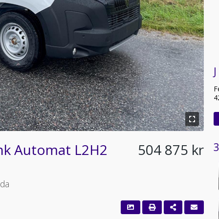
J
F
4
hk Automat L2H2
504 875 kr
3
nda