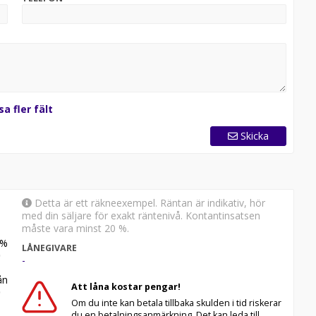
drag på denna bil vid leasing
sa fler fält
r information och boka en visning.
Skicka
portbilar I
skilja sig från din faktiska konfiguration.
Detta är ett räkneexempel. Räntan är indikativ, hör
med din säljare för exakt räntenivå. Kontantinsatsen
måste vara minst 20 %.
%
LÅNEGIVARE
-
n
Att låna kostar pengar!
Om du inte kan betala tillbaka skulden i tid riskerar
du en betalningsanmärkning. Det kan leda till