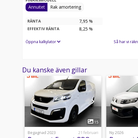
FINANSMODELL
Annuitet
Rak amortering
7,95 %
RÄNTA
8,25
%
EFFEKTIV RÄNTA
Öppna kalkylator
Så har vi räkn
Du kanske även gillar
1
8
15
25 mars
Begagnad 2023
21 februari
Ny 2026