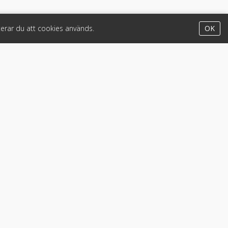
erar du att cookies används.
OK
Appar
iPhone & iPad (App Store)
Android (Google Play)
Lastbil
•
Motorcykel & moped
•
Släpfordon
a fordon
•
© 2026 Klicket.se