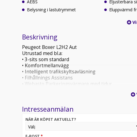
AEBS
Eljusterbara s
Belysning i lastutrymmet
Eluppvärmd f
Vi
Beskrivning
Peugeot Boxer L2H2 Aut
Utrustad med bl.a:
• 3-sits som standard
• Komfortmellanvägg
• Intelligent trafikskyltsavläsning
• Filhållnings Assistans
• Webasto Parkeringsvärmare med tidur
• 360 graders parkeringssensorer
• Dödavinkelvarnare
• Digital innerbackspegel
Intresseanmälan
• LED Strålkastare
• Visiopark 180 backkamera, 10" digitalt förarkluste
NÄR ÄR KÖPET AKTUELLT?
• 10” Digitalt förarkluster
• Läderklädd multifunktionsratt
• Lane Assist
E-POST
*