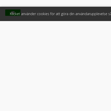
Klicket använder cookies för att göra din användarupplevelse 
Klicket
För f
Om Klicket
Produkter &
Säljtips
Annonsera
Kontakt & support
Bli kund hos
Press
Handlarlogi
Tyck till om Klicket
Snabblänkar:
Arbetsmaskin
•
ATV & snöskot
Fordonsköp online
•
Använd