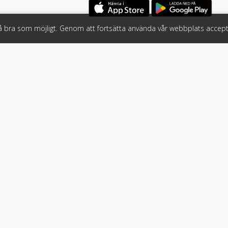
så bra som möjligt. Genom att fortsätta använda vår webbplats accept
öretag
Följ oss
 tjänster
Facebook
Instagram
 Klicket
LinkedIn
n
#klicket
er
•
Bil
•
Buss
•
Båt
•
Husbil & husvagn
•
Hästbil & hästsläp
•
arvillkor
•
Integritetspolicy & GDPR
•
Söktjänsten för Sveriges all