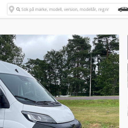
Sök på märke, modell, version, modellår, reg.nr