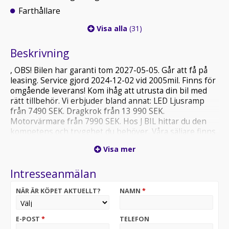
Farthållare
Visa alla
(31)
Beskrivning
, OBS! Bilen har garanti tom 2027-05-05. Går att få på
leasing. Service gjord 2024-12-02 vid 2005mil. Finns för
omgående leverans! Kom ihåg att utrusta din bil med
rätt tillbehör. Vi erbjuder bland annat: LED Ljusramp
från 7490 SEK. Dragkrok från 13 990 SEK.
Motorvärmare från 7990 SEK. Hos J BIL hittar du den
kompetens och trygghet du behöver. Våra säljare finns
här för att hjälpa just dig. Den här bilen kan köpas med
Visa mer
12-48 månaders bilgaranti. Alla våra bilar är
leveransklara och har genomgått en noggrann
Intresseanmälan
begagnat kontroll. Vi erbjuder även hemleverans över
hela Sverige och alternativ för finansiering. Vi vill
NÄR ÄR KÖPET AKTUELLT?
NAMN
*
erbjuda begagnade bilar av hög kvalitet och vi har alltid
minst 800 bilar i lager. Som kund ska man känna sig
trygg med att köpa bil av oss. Vi tar gärna din gamla bil i
E-POST
*
TELEFON
inbyte. Kontakta vår anläggning för mer information.