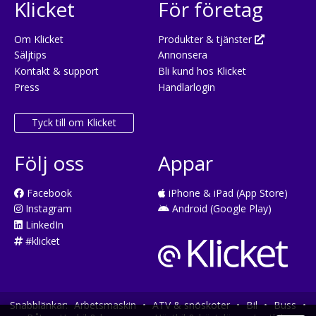
Klicket
För företag
Om Klicket
Produkter & tjänster
Säljtips
Annonsera
Kontakt & support
Bli kund hos Klicket
Press
Handlarlogin
Tyck till om Klicket
Följ oss
Appar
Facebook
iPhone & iPad (App Store)
Instagram
Android (Google Play)
LinkedIn
#klicket
Snabblänkar:
Arbetsmaskin
•
ATV & snöskoter
•
Bil
•
Buss
•