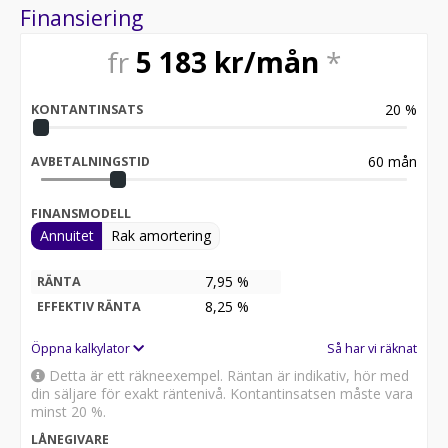
Finansiering
fr
5 183
kr/mån
*
20
%
KONTANTINSATS
60
mån
AVBETALNINGSTID
FINANSMODELL
Annuitet
Rak amortering
7,95 %
RÄNTA
8,25
%
EFFEKTIV RÄNTA
Öppna kalkylator
Så har vi räknat
Detta är ett räkneexempel. Räntan är indikativ, hör med
din säljare för exakt räntenivå. Kontantinsatsen måste vara
minst 20 %.
LÅNEGIVARE