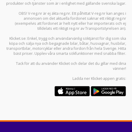
produkter och tjänster som är i enlighet med gällande svenska lagar.
OBS! V-reg.nr är ej äkta reg.nr. Ett påhittat V-reg.nr kan anges i
annonsen om det aktuella fordonet saknar ett riktigt reg.nr
(exempelvis att fordonet är helt nytt eller har importerats och ej
tilldelats ett riktigt reg.nr av Transportstyrelsen än).
Klicket.se
: Enkel, trygg och användarvänlig söktjänst för dig som ska
köpa och sälja
nya och begagnade bilar
,
båtar
,
husvagnar
,
husbilar
,
transportbilar
,
motorcyklar
eller andra fordon från hela Sverige. Hitta
bäst priser. Upplev våra smarta sökfunktioner med snabba filter.
Tack för att du använder
Klicket
och delar det du gillar med dina
vänner!
Ladda ner
Klicket-appen
gratis: