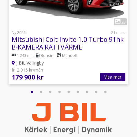
1
5
23
i
Ny 2025
21 mars
Mitsubishi Colt Invite 1.0 Turbo 91hk
B-KAMERA RATTVÄRME
1 243 mil
Bensin
Manuell
J BIL Vällingby
fr. 2 915 kr/mån
179 900 kr
Visa mer