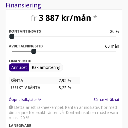
Finansiering
fr
3 887
kr/mån
*
20
%
KONTANTINSATS
60
mån
AVBETALNINGSTID
FINANSMODELL
Annuitet
Rak amortering
7,95 %
RÄNTA
8,25
%
EFFEKTIV RÄNTA
Öppna kalkylator
Så har vi räknat
Detta är ett räkneexempel. Räntan är indikativ, hör med
din säljare för exakt räntenivå. Kontantinsatsen måste vara
minst 20 %.
LÅNEGIVARE