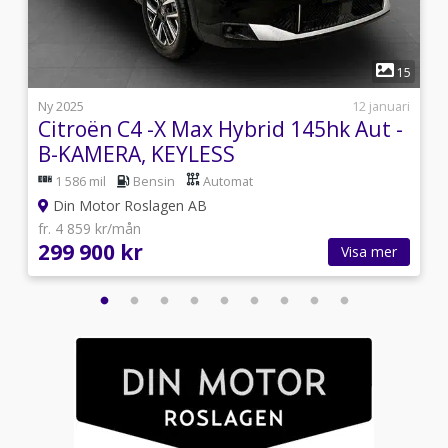
1
5
15
i
Ny 2025
12 januari
Citroën C4 -X Max Hybrid 145hk Aut -
B-KAMERA, KEYLESS
1 586 mil
Bensin
Automat
Din Motor Roslagen AB
fr. 4 859 kr/mån
299 900 kr
Visa mer