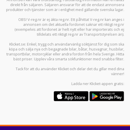
direkt från säljaren. Säljaren ansvarar för att de endast annonsera
produkter och tjänster som är i enlighet med gällande svenska lagar.
OBS! V-reg.nr är ej äkta reg.nr. Ett påhittat V-reg.nr kan anges i
annonsen om det aktuella fordonet saknar ett riktigt reg.nr
(exempelvis att fordonet är helt nytt eller har importerats och ej
tilldelats ett riktigt reg.nr av Transportstyrelsen än).
Klicket.se
: Enkel, trygg och användarvänlig söktjänst för dig som ska
köpa och sälja
nya och begagnade bilar
,
båtar
,
husvagnar
,
husbilar
,
transportbilar
,
motorcyklar
eller andra fordon från hela Sverige. Hitta
bäst priser. Upplev våra smarta sökfunktioner med snabba filter.
Tack för att du använder
Klicket
och delar det du gillar med dina
vänner!
Ladda ner
Klicket-appen
gratis: