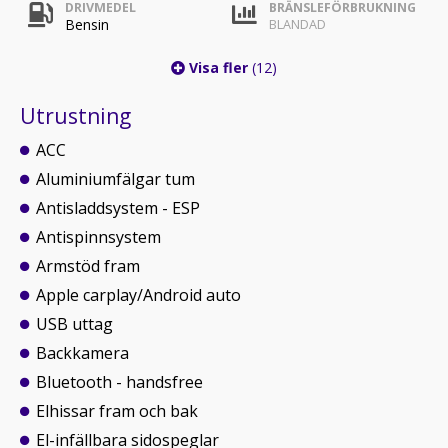
DRIVMEDEL
BRÄNSLEFÖRBRUKNING
Bensin
BLANDAD
Visa fler
(12)
Utrustning
ACC
Aluminiumfälgar tum
Antisladdsystem - ESP
Antispinnsystem
Armstöd fram
Apple carplay/Android auto
USB uttag
Backkamera
Bluetooth - handsfree
Elhissar fram och bak
El-infällbara sidospeglar