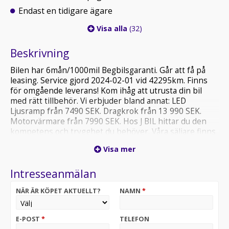
Endast en tidigare ägare
Visa alla
(32)
Beskrivning
Bilen har 6mån/1000mil Begbilsgaranti. Går att få på
leasing. Service gjord 2024-02-01 vid 42295km. Finns
för omgående leverans! Kom ihåg att utrusta din bil
med rätt tillbehör. Vi erbjuder bland annat: LED
Ljusramp från 7490 SEK. Dragkrok från 13 990 SEK.
Motorvärmare från 7990 SEK. Hos J BIL hittar du den
kompetens och trygghet du behöver. Våra säljare finns
här för att hjälpa just dig. Den här bilen kan köpas med
Visa mer
12-48 månaders bilgaranti. Alla våra bilar är
leveransklara och har genomgått en noggrann
Intresseanmälan
begagnat kontroll. Vi erbjuder även hemleverans över
hela Sverige och alternativ för finansiering. Vi vill
NÄR ÄR KÖPET AKTUELLT?
NAMN
*
erbjuda begagnade bilar av hög kvalitet och vi har alltid
minst 800 bilar i lager. Som kund ska man känna sig
trygg med att köpa bil av oss. Vi tar gärna din gamla bil i
E-POST
*
TELEFON
inbyte. Kontakta vår anläggning för mer information.