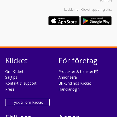
vänner!
Ladda ner
Klicket-appen
gratis:
Klicket
För företag
Om Klicket
Produkter & tjänster
Säljtips
Annonsera
Kontakt & support
Bli kund hos Klicket
Press
Handlarlogin
Tyck till om Klicket