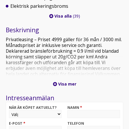
Elektrisk parkeringsbroms
Visa alla
(39)
Beskrivning
Privatleasing – Priset 4999 gäller för 36 mån / 3000 mil.
Månadspriset är inklusive service och garanti.
Deklarerad bränsleförbrukning = 0.9 l/mil vid blandad
körning samt släpper ut 20g/CO2 per km! Andra
karossfärger och utföranden går att köpa till. Vi
erbjuder även möjlighet att köpa till hemleverans över
hela landet och alternativ för finansiering! Välkommen
att kontakta våra säljare för priser samt närmare
Visa mer
leveransinformation. Varmt välkommen in på besök till
en av våra anläggningar i Stockholm, Göteborg,
Intresseanmälan
Norrtälje eller Lund!
NÄR ÄR KÖPET AKTUELLT?
NAMN
*
E-POST
*
TELEFON