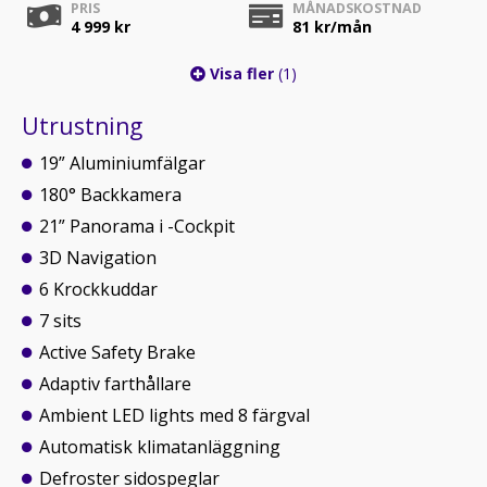
PRIS
MÅNADSKOSTNAD
4 999 kr
81
kr/mån
Visa fler
(1)
Utrustning
19” Aluminiumfälgar
180° Backkamera
21” Panorama i -Cockpit
3D Navigation
6 Krockkuddar
7 sits
Active Safety Brake
Adaptiv farthållare
Ambient LED lights med 8 färgval
Automatisk klimatanläggning
Defroster sidospeglar