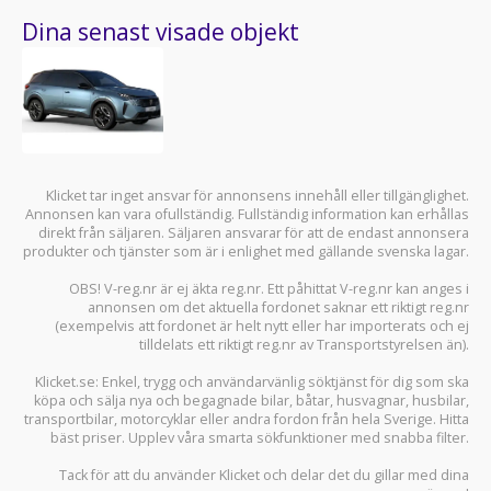
Dina senast visade objekt
Klicket tar inget ansvar för annonsens innehåll eller tillgänglighet.
Annonsen kan vara ofullständig. Fullständig information kan erhållas
direkt från säljaren. Säljaren ansvarar för att de endast annonsera
produkter och tjänster som är i enlighet med gällande svenska lagar.
OBS! V-reg.nr är ej äkta reg.nr. Ett påhittat V-reg.nr kan anges i
annonsen om det aktuella fordonet saknar ett riktigt reg.nr
(exempelvis att fordonet är helt nytt eller har importerats och ej
tilldelats ett riktigt reg.nr av Transportstyrelsen än).
Klicket.se
: Enkel, trygg och användarvänlig söktjänst för dig som ska
köpa och sälja
nya och begagnade bilar
,
båtar
,
husvagnar
,
husbilar
,
transportbilar
,
motorcyklar
eller andra fordon från hela Sverige. Hitta
bäst priser. Upplev våra smarta sökfunktioner med snabba filter.
Tack för att du använder
Klicket
och delar det du gillar med dina