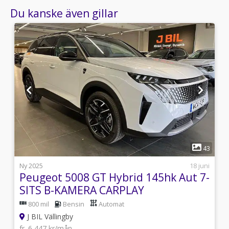
Du kanske även gillar
1
6
43
i
Ny 2025
18 juni
Peugeot 5008 GT Hybrid 145hk Aut 7-
SITS B-KAMERA CARPLAY
800 mil
Bensin
Automat
J BIL Vällingby
fr. 6 447 kr/mån