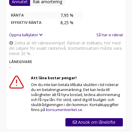
Annuitet
Rak amortering
7,95 %
RÄNTA
8,25
%
EFFEKTIV RÄNTA
Öppna kalkylator
Så har vi räknat
Detta är ett räkneexempel. Räntan är indikativ, hör med
din säljare för exakt räntenivå. Kontantinsatsen måste vara
minst 20 %.
LÅNEGIVARE
-
Att låna kostar pengar!
Om du inte kan betala tillbaka skulden i tid riskerar
du en betalningsanmärkning. Det kan leda till
svårigheter att få hyra bostad, teckna abonnemang
och få nya lån. För stöd, vänd dig till budget- och
skuldrådgivningen i din kommun. Kontaktuppgifter
finns på
konsumentverket.se
.
Ansök om lånelöfte