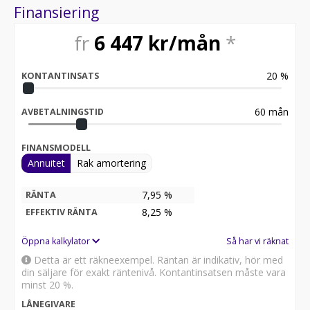
Finansiering
fr
6 447
kr/mån
*
20
%
KONTANTINSATS
60
mån
AVBETALNINGSTID
FINANSMODELL
Annuitet
Rak amortering
7,95 %
RÄNTA
8,25
%
EFFEKTIV RÄNTA
Öppna kalkylator
Så har vi räknat
Detta är ett räkneexempel. Räntan är indikativ, hör med
din säljare för exakt räntenivå. Kontantinsatsen måste vara
minst 20 %.
LÅNEGIVARE