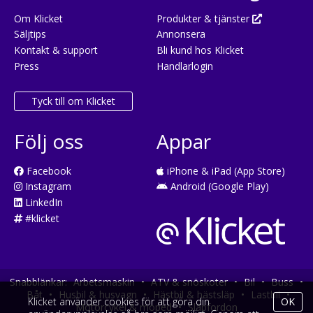
Om Klicket
Produkter & tjänster
Säljtips
Annonsera
Kontakt & support
Bli kund hos Klicket
Press
Handlarlogin
Tyck till om Klicket
Följ oss
Appar
Facebook
iPhone & iPad (App Store)
Instagram
Android (Google Play)
LinkedIn
#klicket
Snabblänkar:
Arbetsmaskin
•
ATV & snöskoter
•
Bil
•
Buss
•
Båt
•
Husbil & husvagn
•
Hästbil & hästsläp
•
Lastbil
•
Klicket använder cookies för att göra din
OK
Motorcykel & moped
•
Släpfordon