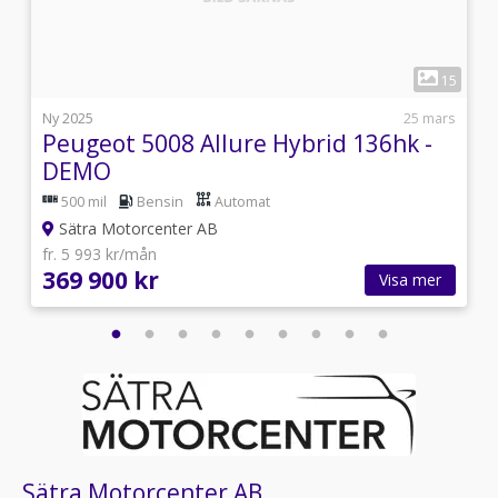
1
8
15
i
Ny 2025
25 mars
Peugeot 5008 Allure Hybrid 136hk -
DEMO
500 mil
Bensin
Automat
Sätra Motorcenter AB
fr. 5 993 kr/mån
369 900 kr
Visa mer
Sätra Motorcenter AB