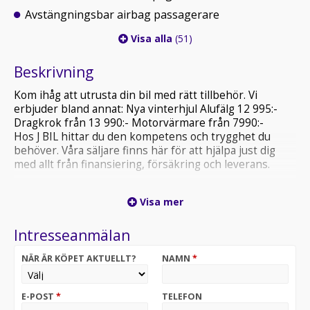
Avstängningsbar airbag passagerare
Visa alla
(51)
Beskrivning
Kom ihåg att utrusta din bil med rätt tillbehör. Vi
erbjuder bland annat: Nya vinterhjul Alufälg 12 995:-
Dragkrok från 13 990:- Motorvärmare från 7990:-
Hos J BIL hittar du den kompetens och trygghet du
behöver. Våra säljare finns här för att hjälpa just dig
med allt från finansiering, försäkring och leverans.
Vi vill erbjuda begagnade bilar av hög kvalitet och vi har
Visa mer
alltid minst 1200 bilar i lager. Som kund ska du känna
dig trygg med ditt bilköp hos J Bil. Vi tar gärna din
Intresseanmälan
nuvarande bil i inbyte. Kontakta din närmaste J Bil
anläggning för mer information.
NÄR ÄR KÖPET AKTUELLT?
NAMN
*
Varmt välkomna till oss på J Bil!
E-POST
*
TELEFON