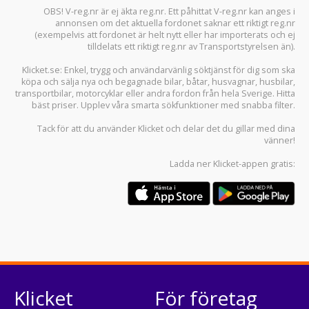
OBS! V-reg.nr är ej äkta reg.nr. Ett påhittat V-reg.nr kan anges i
annonsen om det aktuella fordonet saknar ett riktigt reg.nr
(exempelvis att fordonet är helt nytt eller har importerats och ej
tilldelats ett riktigt reg.nr av Transportstyrelsen än).
Klicket.se
: Enkel, trygg och användarvänlig söktjänst för dig som ska
köpa och sälja
nya och begagnade bilar
,
båtar
,
husvagnar
,
husbilar
,
transportbilar
,
motorcyklar
eller andra fordon från hela Sverige. Hitta
bäst priser. Upplev våra smarta sökfunktioner med snabba filter.
Tack för att du använder
Klicket
och delar det du gillar med dina
vänner!
Ladda ner
Klicket-appen
gratis:
Klicket
För företag