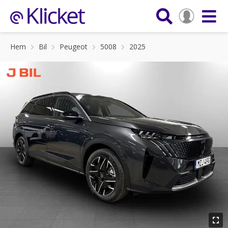
Hem
Bil
Peugeot
5008
2025