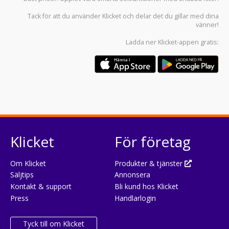
Tack för att du använder
Klicket
och delar det du gillar med dina
vänner!
Ladda ner
Klicket-appen
gratis:
Klicket
För företag
Om Klicket
Produkter & tjänster
Säljtips
Annonsera
Kontakt & support
Bli kund hos Klicket
Press
Handlarlogin
Tyck till om Klicket