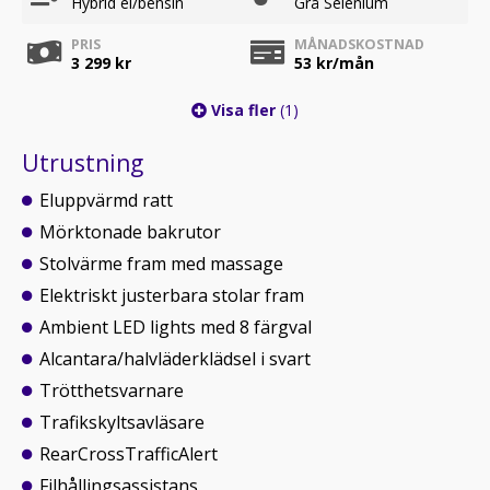
Hybrid el/bensin
Grå Selenium
PRIS
MÅNADSKOSTNAD
3 299 kr
53
kr/mån
Visa fler
(1)
Utrustning
Eluppvärmd ratt
Mörktonade bakrutor
Stolvärme fram med massage
Elektriskt justerbara stolar fram
Ambient LED lights med 8 färgval
Alcantara/halvläderklädsel i svart
Trötthetsvarnare
Trafikskyltsavläsare
RearCrossTrafficAlert
Filhållingsassistans