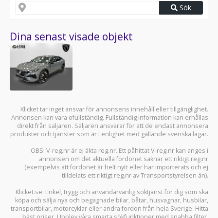
Sök
Dina senast visade objekt
Klicket tar inget ansvar för annonsens innehåll eller tillgänglighet.
Annonsen kan vara ofullständig. Fullständig information kan erhållas
direkt från säljaren. Säljaren ansvarar för att de endast annonsera
produkter och tjänster som är i enlighet med gällande svenska lagar.
OBS! V-reg.nr är ej äkta reg.nr. Ett påhittat V-reg.nr kan anges i
annonsen om det aktuella fordonet saknar ett riktigt reg.nr
(exempelvis att fordonet är helt nytt eller har importerats och ej
tilldelats ett riktigt reg.nr av Transportstyrelsen än).
Klicket.se
: Enkel, trygg och användarvänlig söktjänst för dig som ska
köpa och sälja
nya och begagnade bilar
,
båtar
,
husvagnar
,
husbilar
,
transportbilar
,
motorcyklar
eller andra fordon från hela Sverige. Hitta
bäst priser. Upplev våra smarta sökfunktioner med snabba filter.