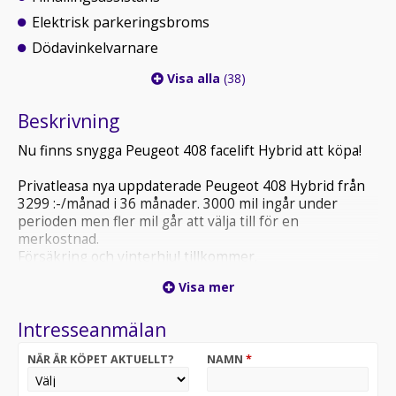
Elektrisk parkeringsbroms
Dödavinkelvarnare
Visa alla
(38)
Beskrivning
Nu finns snygga Peugeot 408 facelift Hybrid att köpa!
Privatleasa nya uppdaterade Peugeot 408 Hybrid från
3299 :-/månad i 36 månader. 3000 mil ingår under
perioden men fler mil går att välja till för en
merkostnad.
Försäkring och vinterhjul tillkommer.
Visa mer
Bilen levererar en förstklassig körupplevelse blandat
med teknisk innovation. Fullutrustad med allt från
Intresseanmälan
massage i framstolarna ,rattvärme, 3D navigation,
Trådlös Apple carplay mm.
NÄR ÄR KÖPET AKTUELLT?
NAMN
*
OBS färgen på bilderna heter Grå Selenium och är en