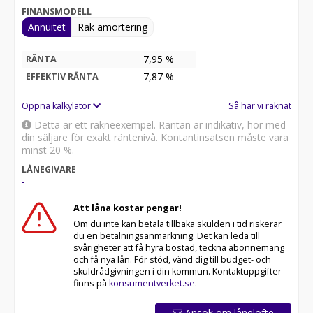
FINANSMODELL
Annuitet
Rak amortering
7,95 %
RÄNTA
7,87
%
EFFEKTIV RÄNTA
Öppna kalkylator
Så har vi räknat
Detta är ett räkneexempel. Räntan är indikativ, hör med
din säljare för exakt räntenivå. Kontantinsatsen måste vara
minst 20 %.
LÅNEGIVARE
-
Att låna kostar pengar!
Om du inte kan betala tillbaka skulden i tid riskerar
du en betalningsanmärkning. Det kan leda till
svårigheter att få hyra bostad, teckna abonnemang
och få nya lån. För stöd, vänd dig till budget- och
skuldrådgivningen i din kommun. Kontaktuppgifter
finns på
konsumentverket.se
.
Ansök om lånelöfte