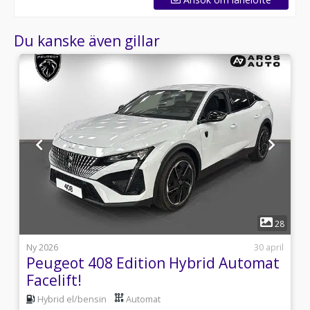
Du kanske även gillar
1
4
28
l
Ny 2026
30 april
Peugeot 408 Edition Hybrid Automat
Facelift!
Hybrid el/bensin
Automat