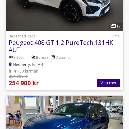
1
17
Begagnad 2023
30 maj
Peugeot 408 GT 1.2 PureTech 131HK
AUT
3 800 mil
Bensin
Automat
Hedbergs Bil AB
fr. 4 130 kr/mån
264 900 kr
254 900 kr
Visa mer