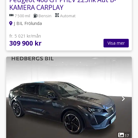
KAMERA CARPLAY
7 500 mil
Bensin
Automat
J BIL Frölunda
fr. 5 021 kr/mån
309 900 kr
Visa mer
1
17