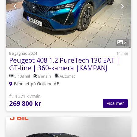
1
21
Begagnad 2024
14 maj
Peugeot 408 1.2 PureTech 130 EAT |
GT-line | 360-kamera |KAMPANJ
5 108 mil
Bensin
Automat
Bilhuset på Gotland AB
fr. 4 371 kr/mån
269 800 kr
Visa mer