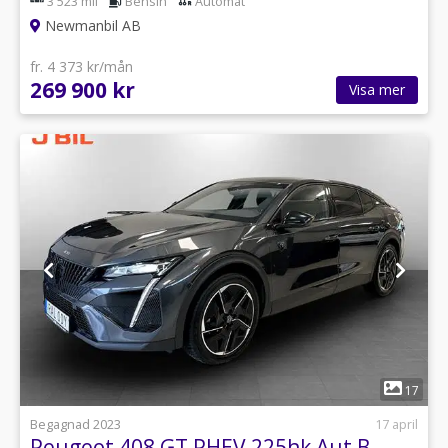
3 523 mil
Bensin
Automat
Newmanbil AB
fr. 4 373 kr/mån
269 900 kr
Visa mer
1
17
Begagnad 2023
17 april
Peugeot 408 GT PHEV 225hk Aut B-