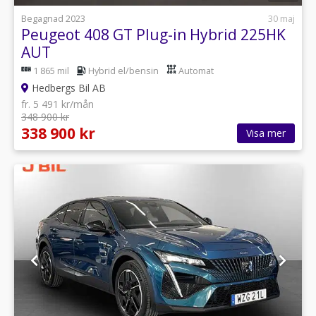
Begagnad 2023
30 maj
Peugeot 408 GT Plug-in Hybrid 225HK
AUT
1 865 mil
Hybrid el/bensin
Automat
Hedbergs Bil AB
fr. 5 491 kr/mån
348 900 kr
338 900 kr
Visa mer