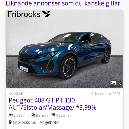
Liknande annonser som du kanske gillar
1
36
Ny 2024
4 december 2025
Peugeot 408 GT PT 130
AUT/Elstolar/Massage/ *3,99%
Räntekampanj*
2 988 mil
Bensin
Automat
Fribrocks Bil - Ängelholm