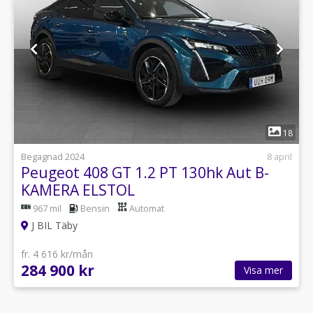
1
18
Begagnad 2024
8 april
Peugeot 408 GT 1.2 PT 130hk Aut B-
KAMERA ELSTOL
967 mil
Bensin
Automat
J BIL Täby
fr. 4 616 kr/mån
284 900 kr
Visa mer