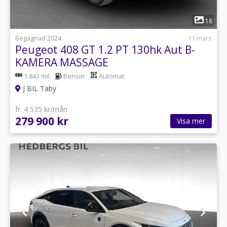
1
18
Begagnad 2024
11 mars
Peugeot 408 GT 1.2 PT 130hk Aut B-
KAMERA MASSAGE
1 843 mil
Bensin
Automat
J BIL Täby
fr. 4 535 kr/mån
279 900 kr
Visa mer