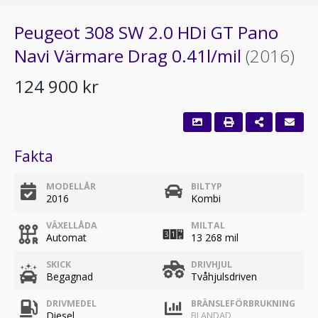
Peugeot 308 SW 2.0 HDi GT Pano
Navi Värmare Drag 0.41l/mil
(2016)
124 900 kr
Fakta
MODELLÅR
BILTYP
2016
Kombi
VÄXELLÅDA
MILTAL
Automat
13 268 mil
SKICK
DRIVHJUL
Begagnad
Tvåhjulsdriven
DRIVMEDEL
BRÄNSLEFÖRBRUKNING
Diesel
BLANDAD