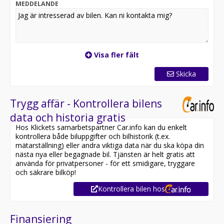
MEDDELANDE
Utrustning inkluderar:
- GT
- Navigation
- Panoramatak
- Skinn/Alcantara
Visa fler fält
- Motor- och kupévärmare
- Dragkrok
Skicka
- Massagestol
Övrig information om bilen:
Trygg affär - Kontrollera bilens
Vid blandad körning är förbrukning endast 0.41 l/mil
data och historia gratis
Besiktigad till och med 2027-06-30
Hos Klickets samarbetspartner Car.info kan du enkelt
Möjlighet till 12-60 månaders garanti
kontrollera både biluppgifter och bilhistorik (t.ex.
mätarställning) eller andra viktiga data när du ska köpa din
Servicehistorik:
nästa nya eller begagnade bil. Tjänsten är helt gratis att
2017-07-27 - 2190 mil
använda för privatpersoner - för ett smidigare, tryggare
2019-07-05 - 6014 mil
och säkrare bilköp!
2020-07-02 - 7399 mil
Kontrollera bilen hos
2021-05-31 - 8074 mil
2022-05-23 - 9127 mil
2024-04-05 - 11260 mil
Finansiering
2025-04-24 - 12768 mil