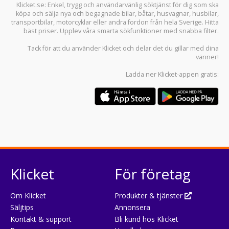
Klicket.se
: Enkel, trygg och användarvänlig söktjänst för dig som ska
köpa och sälja
nya och begagnade bilar
,
båtar
,
husvagnar
,
husbilar
,
transportbilar
,
motorcyklar
eller andra fordon från hela Sverige. Hitta
bäst priser. Upplev våra smarta sökfunktioner med snabba filter.
Tack för att du använder
Klicket
och delar det du gillar med dina
vänner!
Ladda ner
Klicket-appen
gratis:
Klicket
För företag
Om Klicket
Produkter & tjänster
Säljtips
Annonsera
Kontakt & support
Bli kund hos Klicket