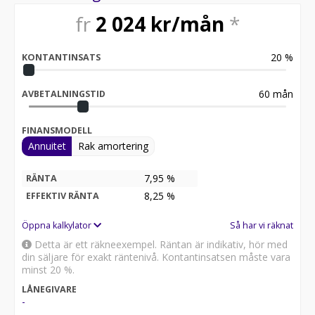
2026-04-17 - 13269 mil
fr
2 024
kr/mån
*
Besök
för att:
20
%
KONTANTINSATS
• Se närbilder och film på bilen
• Reservera bilen direkt online
• Få mer info om utrustning och tillval
60
mån
AVBETALNINGSTID
Därför ska du välja Riddermark Bil:
FINANSMODELL
* Störst i Sverige på begagnade bilar
Annuitet
Rak amortering
* Erbjuder hemleverans i hela Sverige
* 14 dagars helförsäkring via Folksam
* Över 10 tusen omdömen på Trustpilot
7,95 %
RÄNTA
* Våra bilar är testade på över 100 punkter
8,25
%
EFFEKTIV RÄNTA
* Kvalitetssäkrade bilar
Öppna kalkylator
Så har vi räknat
Telefontider:
Detta är ett räkneexempel. Räntan är indikativ, hör med
din säljare för exakt räntenivå. Kontantinsatsen måste vara
Besökstider i butik:
minst 20 %.
LÅNEGIVARE
RIDDERMARK BIL TRYGGHETSPAKET:
-
Skydda din bil med vårt trygghetspaket. Välj mellan 12-