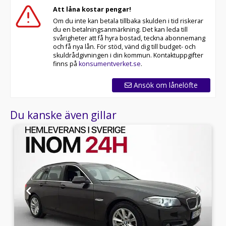
60 månaders garanti och komplettera med extra
Att låna kostar pengar!
hjuluppsättningar till bra priser. Gör ditt bilköp tryggt
Om du inte kan betala tillbaka skulden i tid riskerar
och enkelt hos oss.
du en betalningsanmärkning. Det kan leda till
svårigheter att få hyra bostad, teckna abonnemang
Med korta lagertider försvinner våra bilar snabbt! Ring
och få nya lån. För stöd, vänd dig till budget- och
oss idag för att reservera din bil: 018-470 74 00. Vi
skuldrådgivningen i din kommun. Kontaktuppgifter
erbjuder även skräddarsydd finansiering och 14 dagars
finns på
konsumentverket.se
.
fri försäkring från Folksam.
Ansök om lånelöfte
Se hur vi genomför våra tester här:
Du kanske även gillar
Välkomna!
Utrustning/Tillbehör:
GT,Panoramatak,Motor- och
kupévärmare,Navigation,Skinn/Alcantara,Massagestol,Drag
innertak,Växelpaddlar,Keyless,Tonade
rutor,Bluetooth,Rails,Elhissar,Elspeglar,AC,ACC,Isofix-
fästen,Stolsvärme,AC och
klimatanläggning,Parkeringssensorer
bak,Parkeringssensorer fram,Parkeringssensorer
fram & bak,Panoramatak
(Öppningsbart),Panoramaglastak,Soltak/glastak,Interiör