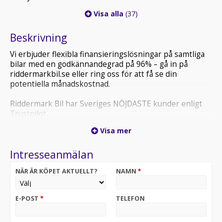
Visa alla
(37)
Beskrivning
Vi erbjuder flexibla finansieringslösningar på samtliga
bilar med en godkännandegrad på 96% – gå in på
riddermarkbil.se eller ring oss för att få se din
potentiella månadskostnad.
Riddermark Bil har Sveriges NÖJDASTE kunder enligt
Trustpilot
*HPS074* *Vi tar emot alla inbyten och erbjuder
Visa mer
hemleverans i hela Sverige!*
Intresseanmälan
Varmt välkommen till våran anläggning i Uppsala!
NÄR ÄR KÖPET AKTUELLT?
NAMN
*
308 SW GT kombinerar effektiv turbodiesel med
balanserad väghållning. Snabb respons, låg ljudnivå och
bra komfort gör den både rolig och bekväm att köra.
E-POST
*
TELEFON
Kontakta oss för mer information: