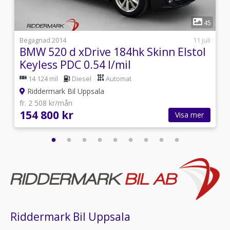
i skinn eller delvis i
1
skinn,Motor/Kupévärmare,Motorvärmare,Motorvärmare
1
45
med
kupéfläkt,Kupévärmare,Aircondition,Delskinn,Parkerings
i
Begagnad 2014
11 juli
bak
BMW 520 d xDrive 184hk Skinn Elstol
Keyless PDC 0.54 l/mil
14 124 mil
Diesel
Automat
Riddermark Bil Uppsala
fr. 2 508 kr/mån
154 800 kr
Visa mer
Riddermark Bil Uppsala