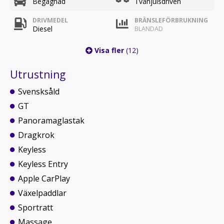
Begagnad
Tvåhjulsdriven
DRIVMEDEL
BRÄNSLEFÖRBRUKNING
Diesel
BLANDAD
Visa fler
(12)
Utrustning
Svensksåld
GT
Panoramaglastak
Dragkrok
Keyless
Keyless Entry
Apple CarPlay
Växelpaddlar
Sportratt
Massage