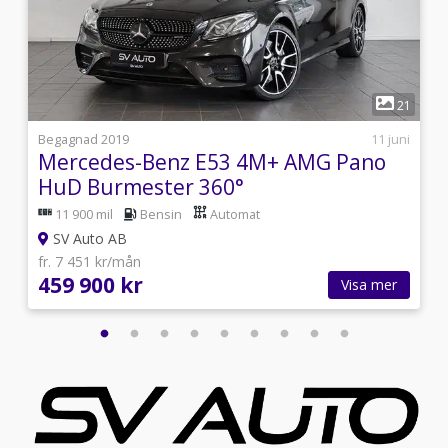
1
9
21
i
Begagnad 2019
11 juni
Mercedes-Benz E53 4M+ AMG Pano
HuD Burmester 360°
11 900 mil
Bensin
Automat
SV Auto AB
fr. 7 451 kr/mån
459 900 kr
Visa mer