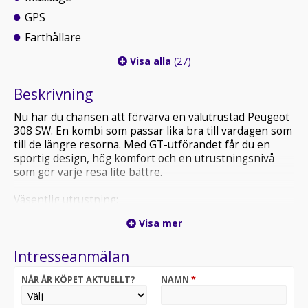
GPS
Farthållare
Visa alla
(27)
Beskrivning
Nu har du chansen att förvärva en välutrustad Peugeot
308 SW. En kombi som passar lika bra till vardagen som
till de längre resorna. Med GT-utförandet får du en
sportig design, hög komfort och en utrustningsnivå
som gör varje resa lite bättre.
Väsentlig utrustning:
-GT
Visa mer
-Panoramaglastak
-Sportratt
Intresseanmälan
-Paddlar
-Navigation
NÄR ÄR KÖPET AKTUELLT?
NAMN
*
-Massage
-Adaptiv farthållare