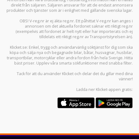
direkt från säljaren. Säljaren ansvarar för att de endast annonsera
produkter och tjänster som är i enlighet med gällande svenska lagar.
OBS! V-reg.nr är ej äkta reg.nr. Ett påhittat V-reg.nr kan anges i
annonsen om det aktuella fordonet saknar ett riktigt reg.nr
(exempelvis att fordonet är helt nytt eller har importerats och ej
tilldelats ett riktigt reg.nr av Transportstyrelsen än).
Klicket.se
: Enkel, trygg och användarvänlig söktjänst för dig som ska
köpa och sälja
nya och begagnade bilar
,
båtar
,
husvagnar
,
husbilar
,
transportbilar
,
motorcyklar
eller andra fordon från hela Sverige. Hitta
bäst priser. Upplev våra smarta sökfunktioner med snabba filter.
Tack för att du använder
Klicket
och delar det du gillar med dina
vänner!
Ladda ner
Klicket-appen
gratis: