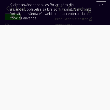
Klicket använder cookies för att göra din
OK
Klicket
För företag
användarupplevelse så bra som möjligt. Genom att
fortsätta använda vår webbplats accepterar du att
cookies används.
Om Klicket
Produkter & tjänster
Säljtips
Annonsera
Kontakt & support
Bli kund hos Klicket
Press
Handlarlogin
Tyck till om Klicket
Följ oss
Appar
Facebook
iPhone & iPad (App Store)
Instagram
Android (Google Play)
LinkedIn
#klicket