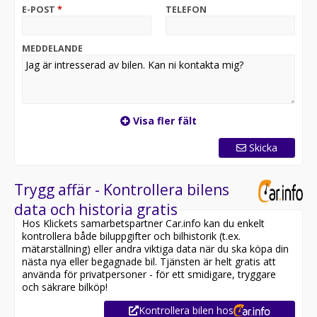
-Apple CarPlay & Android Auto
E-POST
*
TELEFON
-Parkeringssensorer
-Nyckelfritt system (Keyless)
-Tonade rutor
MEDDELANDE
Skräddarsydd finans med möjlighet till 0kr kontant,
från 1.435 kr/mån
Garanti går att teckna från 12-36/mån.
Visa fler fält
Vi tar självklart din bil i inbyte, För mer information
samt bilder besök oss på : www.svauto.se
Skicka
*SV AUTO*
Trygg affär - Kontrollera bilens
data och historia gratis
Hos Klickets samarbetspartner Car.info kan du enkelt
kontrollera både biluppgifter och bilhistorik (t.ex.
mätarställning) eller andra viktiga data när du ska köpa din
nästa nya eller begagnade bil. Tjänsten är helt gratis att
använda för privatpersoner - för ett smidigare, tryggare
och säkrare bilköp!
Kontrollera bilen hos