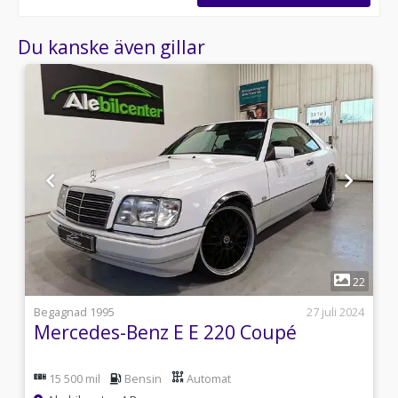
Du kanske även gillar
1
2
22
i
Begagnad 1995
27 juli 2024
Mercedes-Benz E E 220 Coupé
15 500 mil
Bensin
Automat