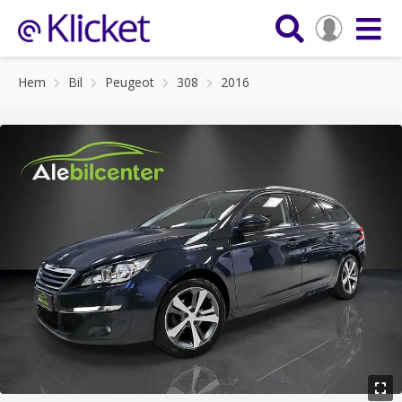
Hem
Bil
Peugeot
308
2016