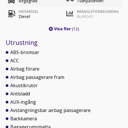
Begagnad
Tvåhjulsdriven
DRIVMEDEL
BRÄNSLEFÖRBRUKNING
Diesel
BLANDAD
Visa fler
(12)
Utrustning
ABS-bromsar
ACC
Airbag förare
Airbag passagerare fram
Akustikrutor
Antisladd
AUX-ingång
Avstängningsbar airbag passagerare
Backkamera
Bagagerumsmatta