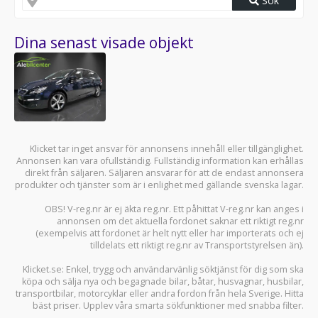
Sök
Dina senast visade objekt
Klicket tar inget ansvar för annonsens innehåll eller tillgänglighet.
Annonsen kan vara ofullständig. Fullständig information kan erhållas
direkt från säljaren. Säljaren ansvarar för att de endast annonsera
produkter och tjänster som är i enlighet med gällande svenska lagar.
OBS! V-reg.nr är ej äkta reg.nr. Ett påhittat V-reg.nr kan anges i
annonsen om det aktuella fordonet saknar ett riktigt reg.nr
(exempelvis att fordonet är helt nytt eller har importerats och ej
tilldelats ett riktigt reg.nr av Transportstyrelsen än).
Klicket.se
: Enkel, trygg och användarvänlig söktjänst för dig som ska
köpa och sälja
nya och begagnade bilar
,
båtar
,
husvagnar
,
husbilar
,
transportbilar
,
motorcyklar
eller andra fordon från hela Sverige. Hitta
bäst priser. Upplev våra smarta sökfunktioner med snabba filter.