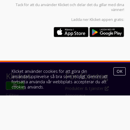
Tack för att du använder
Klicket
och delar det du gillar med dina
vänner!
Ladda ner
Klicket-appen
gratis:
Klicket använder cookies för att göra din
OK
Klicket
För företag
användarupplevelse så bra som möjligt. Genom att
fortsätta använda vår webbplats accepterar du att
cookies används.
Om Klicket
Produkter & tjänster
Säljtips
Annonsera
Kontakt & support
Bli kund hos Klicket
Press
Handlarlogin
Tyck till om Klicket