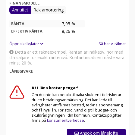
FINANSMODELL
Annuitet
Rak amortering
7,95 %
RÄNTA
8,26
%
EFFEKTIV RÄNTA
Öppna kalkylator
Så har vi räknat
Detta är ett räkneexempel. Räntan är indikativ, hör med
din säljare för exakt räntenivå. Kontantinsatsen måste vara
minst 20 %.
LÅNEGIVARE
-
Att låna kostar pengar!
Om du inte kan betala tillbaka skulden i tid riskerar
du en betalningsanmärkning. Det kan leda till
svårigheter att få hyra bostad, teckna abonnemang
och få nya lån. För stöd, vänd dig till budget- och
skuldrådgivningen i din kommun. Kontaktuppgifter
finns på
konsumentverket.se
.
Ansök om lånelöfte