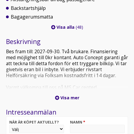
Backstartshjälp
Bagagerumsmatta
Visa alla
(48)
Beskrivning
Bes fram till: 2027-09-30. Två brukare. Finansiering
med möjlighet till 0kr kontant. Auto Concept garanti går
att teckna till detta fordon för ett tryggare bilköp. Vi tar
givetvis eran bil i inbyte. Vi erbjuder rivstart
Helförsäkring via Folksam kostnadsfritt i 14 dagar.
Varmt välkomna till oss på MS Car center!
Visa mer
Intresseanmälan
NÄR ÄR KÖPET AKTUELLT?
NAMN
*