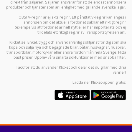
direkt från säljaren. Säljaren ansvarar för att de endast annonsera
produkter och tjänster som är i enlighet med gällande svenska lagar.
OBS! V-reg.nr är ej äkta reg.nr. Ett påhittat V-reg.nr kan anges i
annonsen om det aktuella fordonet saknar ett riktigt reg.nr
(exempelvis att fordonet är helt nytt eller har importerats och ej
tilldelats ett riktigt reg.nr av Transportstyrelsen än).
Klicket.se
: Enkel, trygg och användarvänlig söktjänst för dig som ska
köpa och sälja
nya och begagnade bilar
,
båtar
,
husvagnar
,
husbilar
,
transportbilar
,
motorcyklar
eller andra fordon från hela Sverige. Hitta
bäst priser. Upplev våra smarta sökfunktioner med snabba filter.
Tack för att du använder
Klicket
och delar det du gillar med dina
vänner!
Ladda ner
Klicket-appen
gratis: