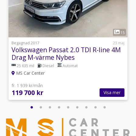
1
4
15
5
Begagnad 2017
23 maj
Volkswagen Passat 2.0 TDI R-line 4M
Drag M-värme Nybes
25 635 mil
Diesel
Automat
MS Car Center
fr. 1 939 kr/mån
119 700 kr
Visa mer