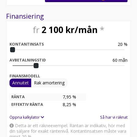
Finansiering
fr
2 100
kr/mån
*
20
%
KONTANTINSATS
60
mån
AVBETALNINGSTID
FINANSMODELL
Annuitet
Rak amortering
7,95 %
RÄNTA
8,25
%
EFFEKTIV RÄNTA
Öppna kalkylator
Så har vi räknat
Detta är ett räkneexempel. Räntan är indikativ, hör med
din säljare för exakt räntenivå. Kontantinsatsen måste vara
minst 20 %.