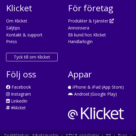
Klicket
För företag
Om Klicket
Produkter & tjänster
Säljtips
Annonsera
Kontakt & support
Bli kund hos Klicket
Press
Handlarlogin
Tyck till om Klicket
Följ oss
Appar
Facebook
iPhone & iPad (App Store)
Instagram
Android (Google Play)
LinkedIn
#klicket
Snabblänkar:
Arbetsmaskin
•
ATV & snöskoter
•
Bil
•
Buss
•