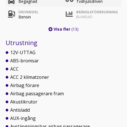
Begagnad
Tvåhjulsdriven
DRIVMEDEL
BRÄNSLEFÖRBRUKNING
Bensin
BLANDAD
Visa fler
(13)
Utrustning
12V-UTTAG
ABS-bromsar
ACC
ACC 2 klimatzoner
Airbag förare
Airbag passagerare fram
Akustikrutor
Antisladd
AUX-ingång
Avstängningsbar airbag passagerare