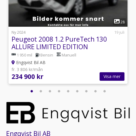
1
1
28
9
Ny 2024
19 juli
Peugeot 2008 1.2 PureTech 130
ALLURE LIMITED EDITION
1 950 mil
Bensin
Manuell
Engqvist Bil AB
fr. 3 806 kr/mån
234 900 kr
Visa mer
Engqvist Bil AB