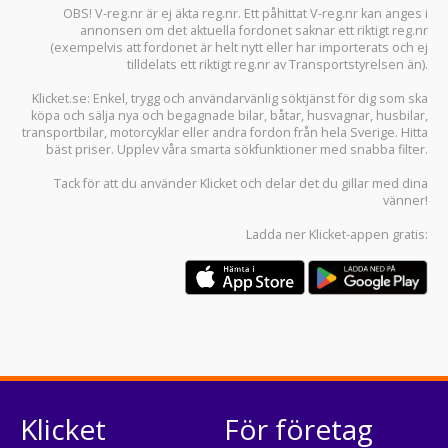
OBS! V-reg.nr är ej äkta reg.nr. Ett påhittat V-reg.nr kan anges i
annonsen om det aktuella fordonet saknar ett riktigt reg.nr
(exempelvis att fordonet är helt nytt eller har importerats och ej
tilldelats ett riktigt reg.nr av Transportstyrelsen än).
Klicket.se
: Enkel, trygg och användarvänlig söktjänst för dig som ska
köpa och sälja
nya och begagnade bilar
,
båtar
,
husvagnar
,
husbilar
,
transportbilar
,
motorcyklar
eller andra fordon från hela Sverige. Hitta
bäst priser. Upplev våra smarta sökfunktioner med snabba filter.
Tack för att du använder
Klicket
och delar det du gillar med dina
vänner!
Ladda ner
Klicket-appen
gratis:
Klicket
För företag