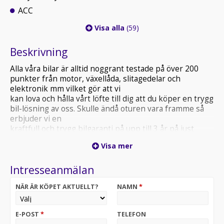
ACC
Visa alla
(59)
Beskrivning
Alla våra bilar är alltid noggrant testade på över 200
punkter från motor, växellåda, slitagedelar och
elektronik mm vilket gör att vi
kan lova och hålla vårt löfte till dig att du köper en trygg
bil-lösning av oss. Skulle ändå oturen vara framme så
erbjuder vi en
kraftfull och trygg bilgaranti på upp till 3 år på just
denna bil. garantin kostar bara från 80-100 kr extra per
Visa mer
månad på
ordinarie avbetalning per månad beroende på upplägg.
Intresseanmälan
NÄR ÄR KÖPET AKTUELLT?
NAMN
*
E-POST
*
TELEFON