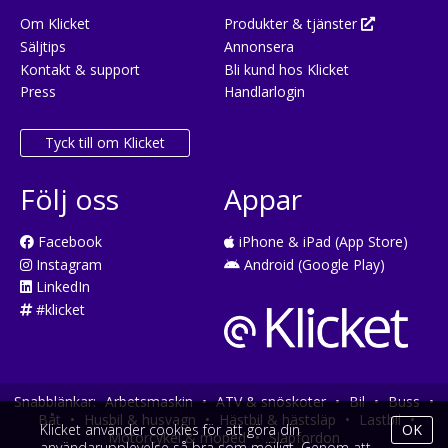
Om Klicket
Produkter & tjänster
Säljtips
Annonsera
Kontakt & support
Bli kund hos Klicket
Press
Handlarlogin
Tyck till om Klicket
Följ oss
Appar
Facebook
iPhone & iPad (App Store)
Instagram
Android (Google Play)
LinkedIn
#klicket
Snabblänkar:
Arbetsmaskin
•
ATV & snöskoter
•
Bil
•
Buss
•
Båt
•
Husbil & husvagn
•
Hästbil & hästsläp
•
Lastbil
•
Klicket använder cookies för att göra din
OK
Motorcykel & moped
•
Släpfordon
användarupplevelse så bra som möjligt. Genom att