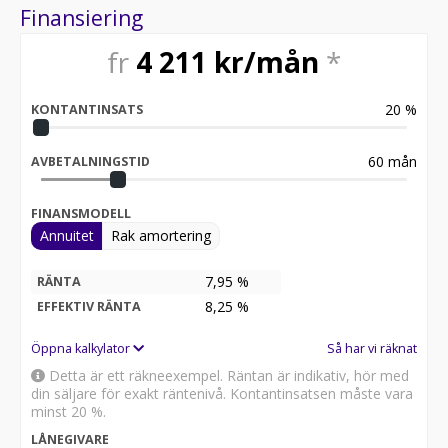
Finansiering
fr
4 211
kr/mån
*
20
%
KONTANTINSATS
60
mån
AVBETALNINGSTID
FINANSMODELL
Annuitet
Rak amortering
7,95 %
RÄNTA
8,25
%
EFFEKTIV RÄNTA
Öppna kalkylator
Så har vi räknat
Detta är ett räkneexempel. Räntan är indikativ, hör med
din säljare för exakt räntenivå. Kontantinsatsen måste vara
minst 20 %.
LÅNEGIVARE