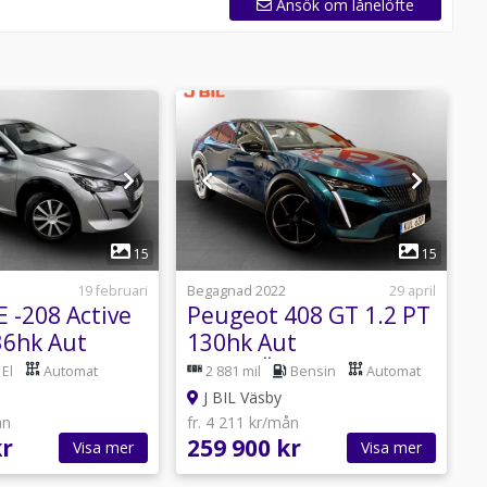
Ansök om lånelöfte
1
1
15
15
19 februari
Begagnad 2022
29 april
B
 -208 Active
Peugeot 408 GT 1.2 PT
P
6hk Aut
130hk Aut
1
KUPEVÄRMARE -
El
Automat
2 881 mil
Bensin
Automat
SORER
LACKFÖRSEGLING
J BIL Väsby
ån
fr. 4 211 kr/mån
f
kr
259 900 kr
1
Visa mer
Visa mer