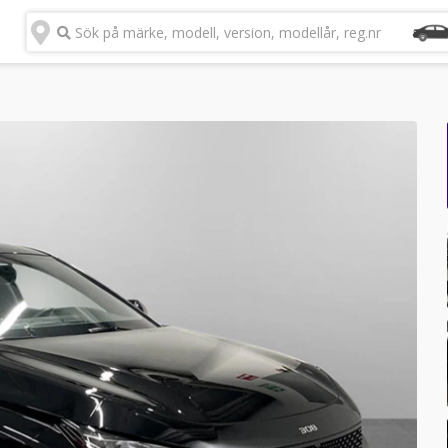
Sök på märke, modell, version, modellår, reg.nr