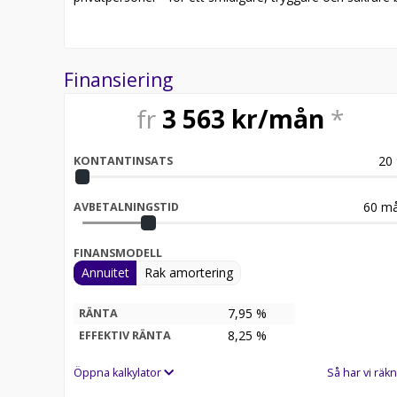
Finansiering
fr
3 563
kr/mån
*
20
KONTANTINSATS
60
må
AVBETALNINGSTID
FINANSMODELL
Annuitet
Rak amortering
7,95 %
RÄNTA
8,25
%
EFFEKTIV RÄNTA
Öppna kalkylator
Så har vi räkn