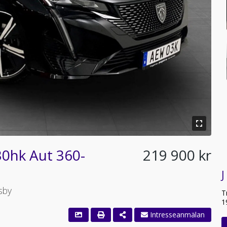
30hk Aut 360-
219 900 kr
J
sby
T
1