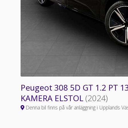
Peugeot 308 5D GT 1.2 PT 1
KAMERA ELSTOL
(2024)
Denna bil finns på vår anläggning i Upplands Vä