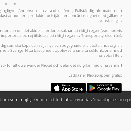
llgänglighet. Annonsen kan vara ofullständig. Fullständig information kan
 endast annonsera produkter och tjänster som är i enlighet med gällande
svenska lagar.
i annonsen om det aktuella fordonet saknar ett riktigt reg.nr (exempelvis
r importerats och ej tilldelats ett riktigt reg.nr av Transportstyrelsen än).
r dig som ska köpa och sälja
nya och begagnade bilar
,
båtar
,
husvagnar
,
n hela Sverige. Hitta bäst priser. Upplev våra smarta sökfunktioner med
snabba filter.
Tack för att du använder
Klicket
och delar det du gillar med dina vänner!
Ladda ner
Klicket-appen
gratis:
så bra som möjligt. Genom att fortsätta använda vår webbplats accept