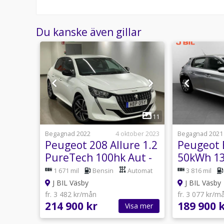
Du kanske även gillar
1
14
11
23 juli
Begagnad 2022
4 oktober 2023
Begagnad 2021
ion
Peugeot 208 Allure 1.2
Peugeot E
PureTech 100hk Aut -
50kWh 13
Carplay
CARPLAY
1 671 mil
Bensin
Automat
3 816 mil
BACKSEN
J BIL Väsby
J BIL Väsby
fr. 3 482 kr/mån
fr. 3 077 kr/m
214 900 kr
189 900 
sa mer
Visa mer