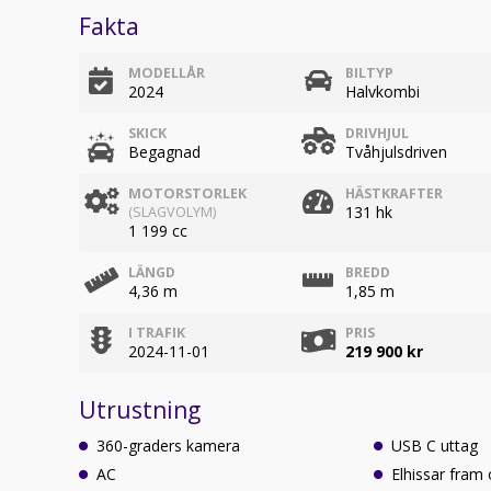
Fakta
MODELLÅR
BILTYP
2024
Halvkombi
SKICK
DRIVHJUL
Begagnad
Tvåhjulsdriven
MOTORSTORLEK
HÄSTKRAFTER
131 hk
(SLAGVOLYM)
1 199 cc
LÄNGD
BREDD
4,36 m
1,85 m
I TRAFIK
PRIS
2024-11-01
219 900 kr
Utrustning
360-graders kamera
USB C uttag
AC
Elhissar fram