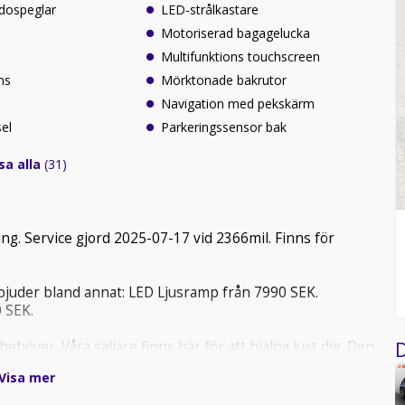
sidospeglar
LED-strålkastare
Motoriserad bagagelucka
Multifunktions touchscreen
ns
Mörktonade bakrutor
Navigation med pekskärm
sel
Parkeringssensor bak
sa alla
(31)
ing. Service gjord 2025-07-17 vid 2366mil. Finns för
erbjuder bland annat: LED Ljusramp från 7990 SEK.
 SEK.
D
höver. Våra säljare finns här för att hjälpa just dig. Den
 Alla våra bilar är leveransklara och har genomgått en
Visa mer
verans över hela Sverige och alternativ för finansiering.
i har alltid minst 800 bilar i lager. Som kund ska man