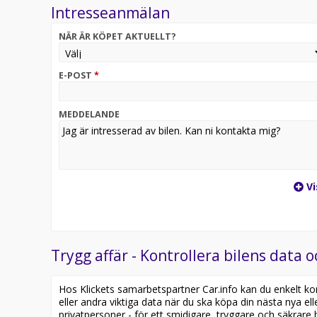
Intresseanmälan
känna sig trygg med att köpa bil av oss. Vi tar gärna 
NÄR ÄR KÖPET AKTUELLT?
Kontakta vår anläggning för mer information
E-POST
*
MEDDELANDE
Vi
Trygg affär - Kontrollera bilens data o
Hos Klickets samarbetspartner Car.info kan du enkelt kontr
eller andra viktiga data när du ska köpa din nästa nya ell
privatpersoner - för ett smidigare, tryggare och säkrare b