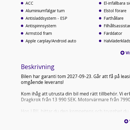
ACC
El-infällbara 
Aluminiumfälgar tum
Elstol förare
Antisladdsystem - ESP
Farthållare
Antispinnsystem
Filhållsassista
Armstöd fram
Färddator
Apple carplay/Android auto
Halvläderkläd
Vi
Beskrivning
Bilen har garanti tom 2027-09-23. Går att få på leas
omgående leverans!
Kom ihåg att utrusta din bil med rätt tillbehör. Vi 
Dragkrok från 13 990 SEK. Motorvärmare från 7990
Hos J BIL hittar du den kompetens och trygghet du be
här bilen kan köpas med 12-48 månaders bilgaranti.
noggrann begagnat kontroll. Vi erbjuder även hemle
Vi vill erbjuda begagnade bilar av hög kvalitet och v