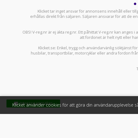
Klicket tar inget ansvar för annonsens innehåll eller ti
erhållas direkt från säljaren. Säljaren ansvarar för att de
OBS! V-reg.nr är ej äkta reg.nr. Ett påhittat V-reg.nr kan anges 
att fordonet är helt nytt eller ha
Klicket.se
: Enkel, trygg och användarvänlig söktjänst fö
husbilar
,
transportbilar
,
motorcyklar
eller andra fordon frå
Klicket använder cookies för att göra din användarupplevelse 