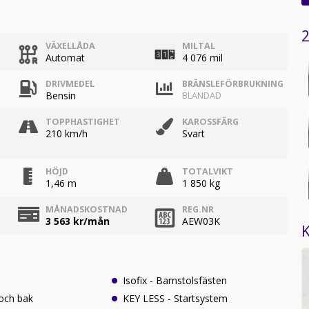
2
VÄXELLÅDA
MILTAL
Automat
4 076 mil
DRIVMEDEL
BRÄNSLEFÖRBRUKNING
Bensin
BLANDAD
TOPPHASTIGHET
KAROSSFÄRG
210 km/h
Svart
HÖJD
TOTALVIKT
1,46 m
1 850 kg
MÅNADSKOSTNAD
REG.NR
3 563
kr/mån
AEW03K
K
Isofix - Barnstolsfästen
 och bak
KEY LESS - Startsystem