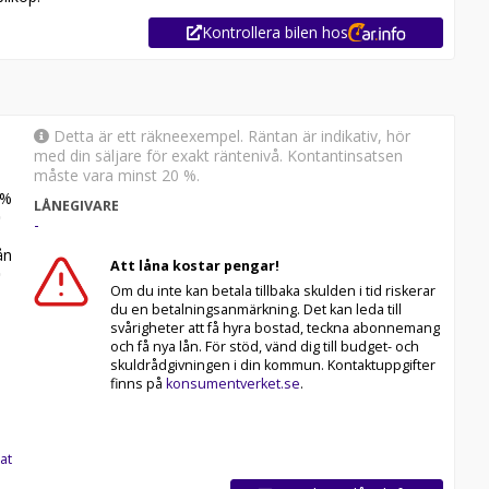
Kontrollera bilen hos
Detta är ett räkneexempel. Räntan är indikativ, hör
med din säljare för exakt räntenivå. Kontantinsatsen
måste vara minst 20 %.
%
LÅNEGIVARE
-
n
Att låna kostar pengar!
Om du inte kan betala tillbaka skulden i tid riskerar
du en betalningsanmärkning. Det kan leda till
svårigheter att få hyra bostad, teckna abonnemang
och få nya lån. För stöd, vänd dig till budget- och
skuldrådgivningen i din kommun. Kontaktuppgifter
finns på
konsumentverket.se
.
at