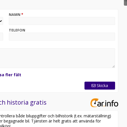
din gamla bil i inbyte.
NAMN
*
TELEFON
sa fler fält
Skicka
ch historia gratis
ollera både biluppgifter och bilhistorik (t.ex. mätarställning)
er begagnade bil. Tjänsten är helt gratis att använda för
ilköp!