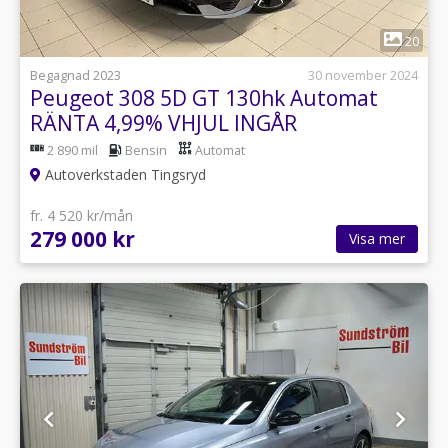
1
20
Begagnad 2023
30 november 2024
Peugeot 308 5D GT 130hk Automat
RÄNTA 4,99% VHJUL INGÅR
2 890 mil
Bensin
Automat
Autoverkstaden Tingsryd
fr. 4 520 kr/mån
279 000 kr
Visa mer