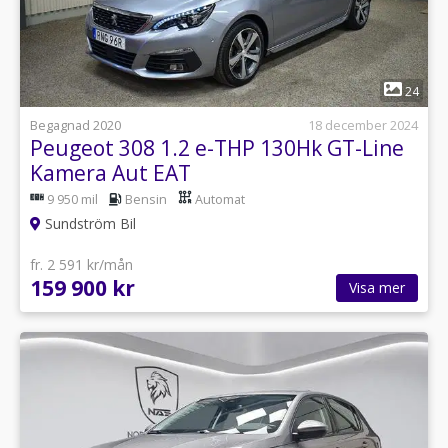
1
24
Begagnad 2020
18 december 2024
Peugeot 308 1.2 e-THP 130Hk GT-Line
Kamera Aut EAT
9 950 mil
Bensin
Automat
Sundström Bil
fr. 2 591 kr/mån
159 900 kr
Visa mer