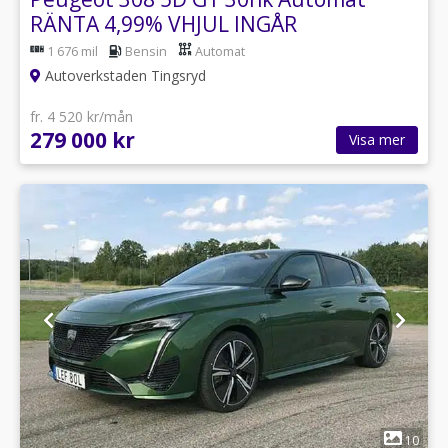
RÄNTA 4,99% VHJUL INGÅR
1 676 mil
Bensin
Automat
Autoverkstaden Tingsryd
fr. 4 520 kr/mån
279 000 kr
Visa mer
1
10