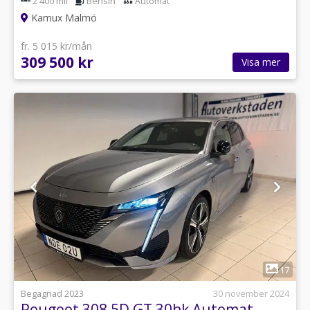
2 400 mil
Bensin
Automat
Kamux Malmö
fr. 5 015 kr/mån
309 500 kr
Visa mer
1
17
Begagnad 2023
30 november 2024
Peugeot 308 5D GT 30hk Automat