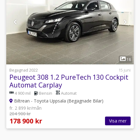
1
18
Begagnad 2022
15 juni
Peugeot 308 1.2 PureTech 130 Cockpit
Automat Carplay
4 900 mil
Bensin
Automat
Biltrean - Toyota Uppsala (Begagnade Bilar)
fr. 2 899 kr/mån
204 900 kr
178 900 kr
Visa mer