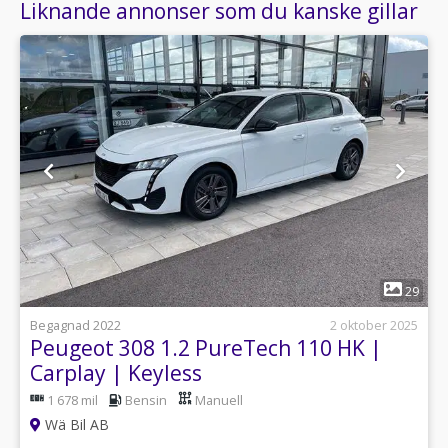
Liknande annonser som du kanske gillar
1
29
Begagnad 2022
2 oktober 2025
Peugeot 308 1.2 PureTech 110 HK |
Carplay | Keyless
1 678 mil
Bensin
Manuell
Wä Bil AB