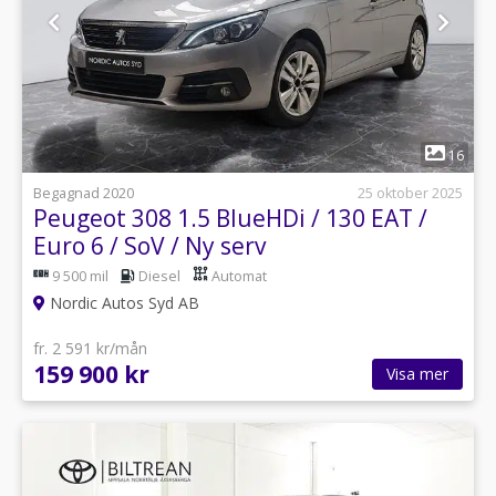
1
16
Begagnad 2020
25 oktober 2025
Peugeot 308 1.5 BlueHDi / 130 EAT /
Euro 6 / SoV / Ny serv
9 500 mil
Diesel
Automat
Nordic Autos Syd AB
fr. 2 591 kr/mån
159 900 kr
Visa mer