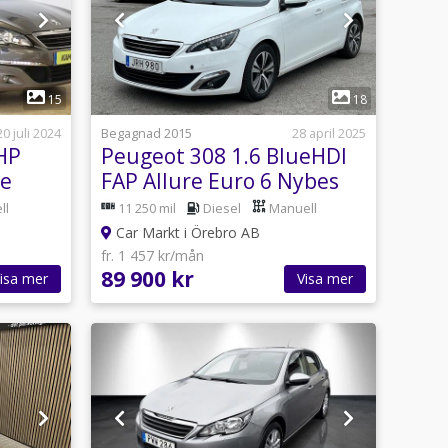
1
15
18
20 juli 2024
Begagnad 2015
28 april 2025
HP
Peugeot 308 1.6 BlueHDI
re
FAP Allure Euro 6 Nybes
Panorama
ll
11 250 mil
Diesel
Manuell
Car Markt i Örebro AB
fr. 1 457 kr/mån
89 900 kr
isa mer
Visa mer