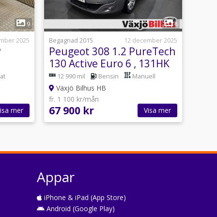
1
9
8
mber 2025
Begagnad 2015
12 december 2025
P
Peugeot 308 1.2 PureTech
130 Active Euro 6 , 131HK
at
12 990 mil
Bensin
Manuell
Växjö Bilhus HB
fr. 1 100 kr/mån
67 900 kr
isa mer
Visa mer
Appar
iPhone & iPad (App Store)
Android (Google Play)