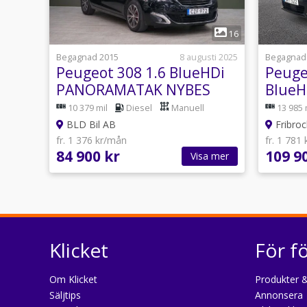
1
16
Begagnad 2015
8 augusti 2025
Begagnad
Peugeot 308 1.6 BlueHDi
Peuge
PANORAMATAK NYBES
BlueH
KAMBYTT 120HK
*3,99
10 379 mil
Diesel
Manuell
13 985 
BLD Bil AB
Fribroc
fr. 1 376 kr/mån
fr. 1 781
84 900 kr
109 9
Visa mer
Klicket
För f
Om Klicket
Produkter &
Säljtips
Annonsera