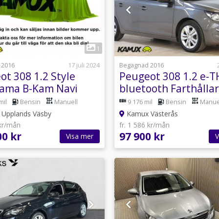
1
1
 2016
17 juli 2024
Begagnad 2016
ot 308 1.2 Style
Peugeot 308 1.2 e-T
ama B-Kam Navi
bluetooth Farthålla
130hk
mil
Bensin
Manuell
9 176 mil
Bensin
Manue
Upplands Väsby
Kamux Västerås
 kr/mån
fr. 1 586 kr/mån
00 kr
97 900 kr
Visa mer
V