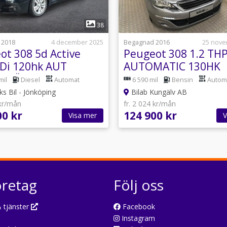
1
1
38
 2018
4 december 2025
Begagnad 2016
25 nove
ot 308 5d Active
Peugeot 308 1.2 TH
Di 120hk AUT
AUTOMATIC 130HK
% RÄNTA* Vinterhjul
mil
Diesel
Automat
6 590 mil
Bensin
Autom
ks Bil - Jönköping
Bilab Kungälv AB
 kr/mån
fr. 2 024 kr/mån
00 kr
124 900 kr
Visa mer
V
öretag
Följ oss
 tjänster
Facebook
Instagram