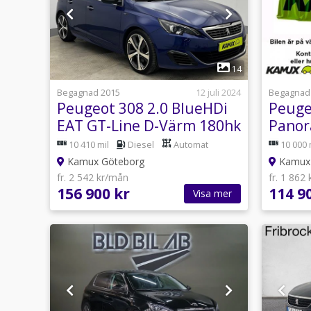
1
14
Begagnad 2015
12 juli 2024
Begagnad
Peugeot 308 2.0 BlueHDi
Peuge
EAT GT-Line D-Värm 180hk
Panor
Drag 
10 410 mil
Diesel
Automat
10 000 
Kamux Göteborg
Kamux 
fr. 2 542 kr/mån
fr. 1 862
156 900 kr
114 9
Visa mer