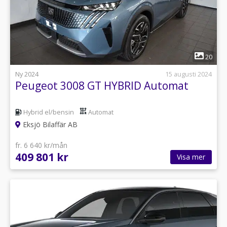
1
20
Ny 2024
15 augusti 2024
Peugeot 3008 GT HYBRID Automat
Hybrid el/bensin
Automat
Eksjö Bilaffär AB
fr. 6 640 kr/mån
409 801 kr
Visa mer