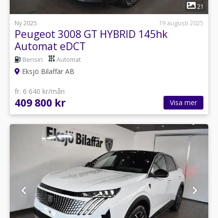
1
21
Ny 2025
19 augusti 2025
Peugeot 3008 GT HYBRID 145hk
Automat eDCT
Bensin
Automat
Eksjö Bilaffär AB
fr. 6 640 kr/mån
409 800 kr
Visa mer