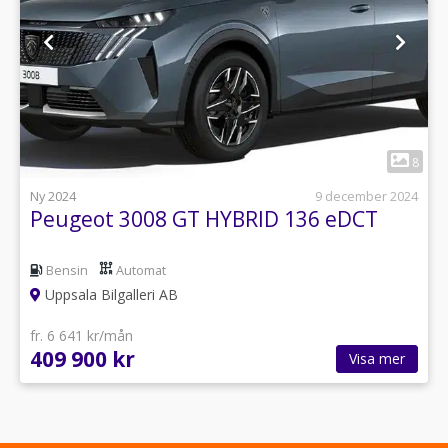
1
8
Ny 2024
9 december 2024
Peugeot 3008 GT HYBRID 136 eDCT
Bensin
Automat
Uppsala Bilgalleri AB
fr. 6 641 kr/mån
409 900 kr
Visa mer