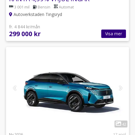
3 001 mil
Bensin
Automat
Autoverkstaden Tingsryd
fr. 4 844 kr/mån
299 000 kr
Visa mer
1
42
Ny 2026
17 april