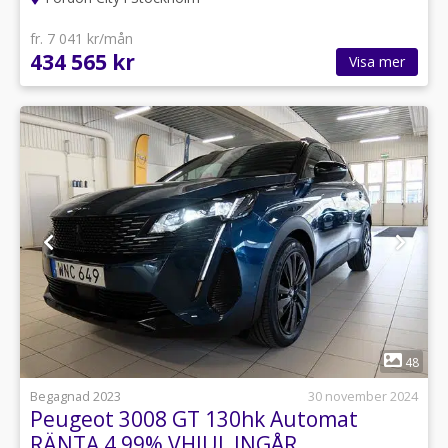
fr. 7 041 kr/mån
434 565 kr
Visa mer
1
48
Begagnad 2023
30 november 2024
Peugeot 3008 GT 130hk Automat
RÄNTA 4,99% VHJUL INGÅR