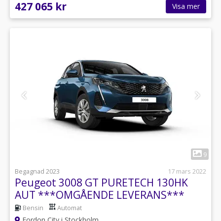
427 065 kr
Visa mer
1
9
Begagnad 2023
17 mars 2022
Peugeot 3008 GT PURETECH 130HK
AUT ***OMGÅENDE LEVERANS***
Bensin
Automat
Fordon City i Stockholm