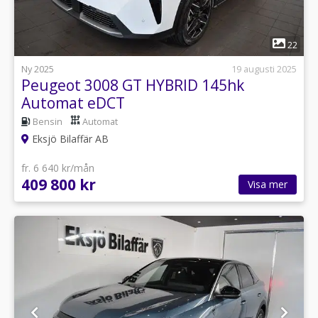
1
22
Ny 2025
19 augusti 2025
Peugeot 3008 GT HYBRID 145hk
Automat eDCT
Bensin
Automat
Eksjö Bilaffär AB
fr. 6 640 kr/mån
409 800 kr
Visa mer