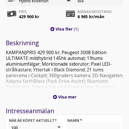
Hybrid el/bensin
Blå
PRIS
MÅNADSKOSTNAD
429 900 kr
6 965
kr/mån
Visa fler
(1)
Beskrivning
KAMPANJPRIS 429 900 kr; Peugeot 3008 Edition
ULTIMATE mildhybrid 145hk automat; 19tums
aluminiumfälgar; Mörktonade sidorutor; Pixel LED-
strålkastare; Yttertak i Black Diamond; 21 tums
panorama i-Cockpit; 360graders kamera; 3D-Navigation;
Adaptiv farthållare (Pack Drive Assist); Bluetooth;
Digitalradio; Elektronisk parkeringsbroms; El-hissar
fram och bak; Elinfällbara och eluppvärmda sidospeglar;
Visa mer
Motoriserad baklucka (handsfree); Nyckelfritt lås- och
startsystem; Parkeringsradar fram och bak;
Intresseanmälan
Regnsensor & automatiskt avbländbar
innerbackspegel; Trådlös Apple CarPlay; Tvåzons
NÄR ÄR KÖPET AKTUELLT?
NAMN
*
klimatanläggning; Uppvärmd ratt; USB-ingång; ABS,
ESP; Active Safety Brake; Aktiv filhållningsassistent