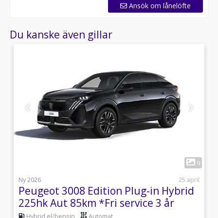
Ansök om lånelöfte
Du kanske även gillar
1
6
9
l
Ny 2026
25 april
Peugeot 3008 Edition Plug-in Hybrid
225hk Aut 85km *Fri service 3 år
Hybrid el/bensin
Automat