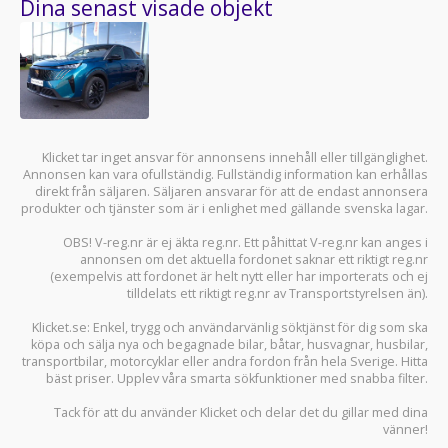
Dina senast visade objekt
Klicket tar inget ansvar för annonsens innehåll eller tillgänglighet.
Annonsen kan vara ofullständig. Fullständig information kan erhållas
direkt från säljaren. Säljaren ansvarar för att de endast annonsera
produkter och tjänster som är i enlighet med gällande svenska lagar.
OBS! V-reg.nr är ej äkta reg.nr. Ett påhittat V-reg.nr kan anges i
annonsen om det aktuella fordonet saknar ett riktigt reg.nr
(exempelvis att fordonet är helt nytt eller har importerats och ej
tilldelats ett riktigt reg.nr av Transportstyrelsen än).
Klicket.se
: Enkel, trygg och användarvänlig söktjänst för dig som ska
köpa och sälja
nya och begagnade bilar
,
båtar
,
husvagnar
,
husbilar
,
transportbilar
,
motorcyklar
eller andra fordon från hela Sverige. Hitta
bäst priser. Upplev våra smarta sökfunktioner med snabba filter.
Tack för att du använder
Klicket
och delar det du gillar med dina
vänner!