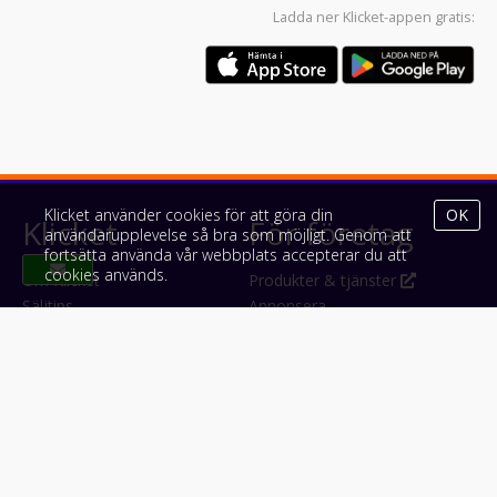
Ladda ner
Klicket-appen
gratis:
Klicket använder cookies för att göra din
OK
Klicket
För företag
användarupplevelse så bra som möjligt. Genom att
fortsätta använda vår webbplats accepterar du att
cookies används.
Om Klicket
Produkter & tjänster
Säljtips
Annonsera
Kontakt & support
Bli kund hos Klicket
Press
Handlarlogin
Tyck till om Klicket
Följ oss
Appar