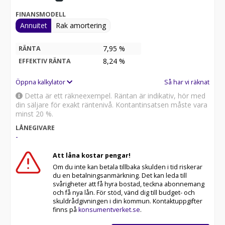
FINANSMODELL
Annuitet
Rak amortering
7,95 %
RÄNTA
8,24
%
EFFEKTIV RÄNTA
Öppna kalkylator
Så har vi räknat
Detta är ett räkneexempel. Räntan är indikativ, hör med
din säljare för exakt räntenivå. Kontantinsatsen måste vara
minst 20 %.
LÅNEGIVARE
-
Att låna kostar pengar!
Om du inte kan betala tillbaka skulden i tid riskerar
du en betalningsanmärkning. Det kan leda till
svårigheter att få hyra bostad, teckna abonnemang
och få nya lån. För stöd, vänd dig till budget- och
skuldrådgivningen i din kommun. Kontaktuppgifter
finns på
konsumentverket.se
.