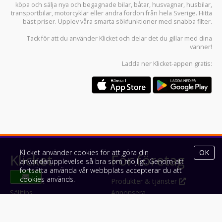
köpa och sälja
nya och begagnade bilar
,
båtar
,
husvagnar
,
husbilar
,
transportbilar
,
motorcyklar
eller andra fordon från hela Sverige. Hitta
bäst priser. Upplev våra smarta sökfunktioner med snabba filter.
Tack för att du använder
Klicket
och delar det du gillar med dina
vänner!
Ladda ner
Klicket-appen
gratis:
Klicket använder cookies för att göra din
OK
Klicket
För företag
användarupplevelse så bra som möjligt. Genom att
fortsätta använda vår webbplats accepterar du att
cookies används.
Om Klicket
Produkter & tjänster
Säljtips
Annonsera
Kontakt & support
Bli kund hos Klicket
Press
Handlarlogin