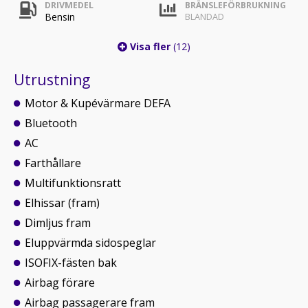
DRIVMEDEL
BRÄNSLEFÖRBRUKNING
Bensin
BLANDAD
Visa fler
(12)
Utrustning
Motor & Kupévärmare DEFA
Bluetooth
AC
Farthållare
Multifunktionsratt
Elhissar (fram)
Dimljus fram
Eluppvärmda sidospeglar
ISOFIX-fästen bak
Airbag förare
Airbag passagerare fram