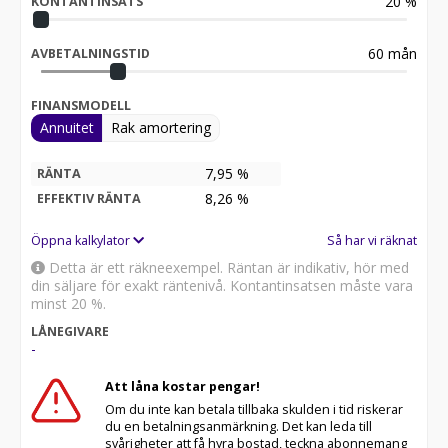
20
%
KONTANTINSATS
60
mån
AVBETALNINGSTID
FINANSMODELL
Annuitet
Rak amortering
7,95 %
RÄNTA
8,26
%
EFFEKTIV RÄNTA
Öppna kalkylator
Så har vi räknat
Detta är ett räkneexempel. Räntan är indikativ, hör med
din säljare för exakt räntenivå. Kontantinsatsen måste vara
minst 20 %.
LÅNEGIVARE
-
Att låna kostar pengar!
Om du inte kan betala tillbaka skulden i tid riskerar
du en betalningsanmärkning. Det kan leda till
svårigheter att få hyra bostad, teckna abonnemang