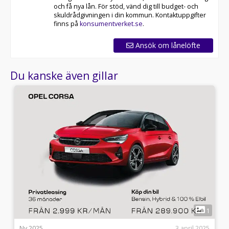
och få nya lån. För stöd, vänd dig till budget- och
skuldrådgivningen i din kommun. Kontaktuppgifter
finns på
konsumentverket.se
.
Ansök om lånelöfte
Du kanske även gillar
5
1
4
Ny 2025
3 april 2025