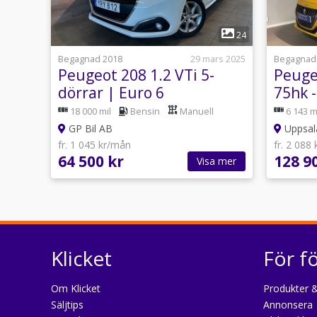
1
24
Begagnad 2018
29 mars 2025
Begagnad
Peugeot 208 1.2 VTi 5-
Peuge
dörrar | Euro 6
75hk 
CarPl
18 000 mil
Bensin
Manuell
6 143 m
GP Bil AB
Uppsala
fr. 1 045 kr/mån
fr. 2 088
64 500 kr
128 9
Visa mer
Klicket
För f
Om Klicket
Produkter &
Säljtips
Annonsera