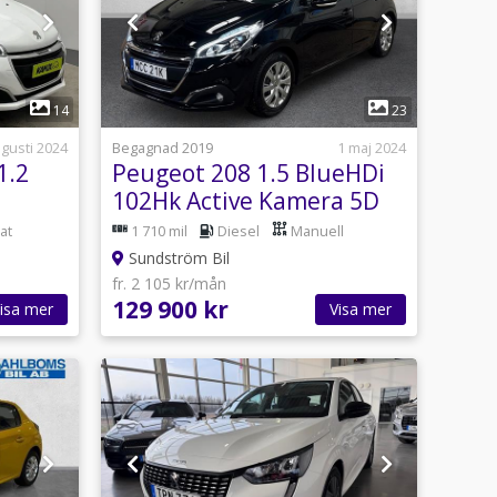
1
14
23
ugusti 2024
Begagnad 2019
1 maj 2024
1.2
Peugeot 208 1.5 BlueHDi
102Hk Active Kamera 5D
at
1 710 mil
Diesel
Manuell
Sundström Bil
fr. 2 105 kr/mån
129 900 kr
isa mer
Visa mer