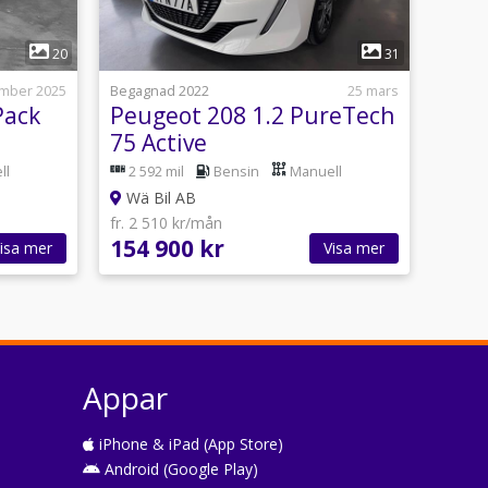
1
20
31
ember 2025
Begagnad 2022
25 mars
Pack
Peugeot 208 1.2 PureTech
75 Active
ll
2 592 mil
Bensin
Manuell
Wä Bil AB
fr. 2 510 kr/mån
154 900 kr
isa mer
Visa mer
Appar
iPhone & iPad (App Store)
Android (Google Play)