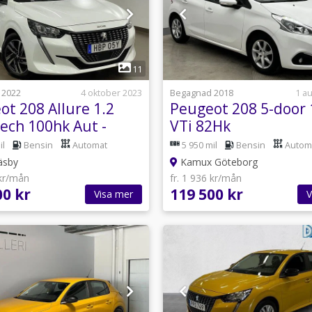
1
1
11
 2022
4 oktober 2023
Begagnad 2018
1 a
ot 208 Allure 1.2
Peugeot 208 5-door 
ech 100hk Aut -
VTi 82Hk
ay
il
Bensin
Automat
5 950 mil
Bensin
Autom
äsby
Kamux Göteborg
 kr/mån
fr. 1 936 kr/mån
00 kr
119 500 kr
Visa mer
V