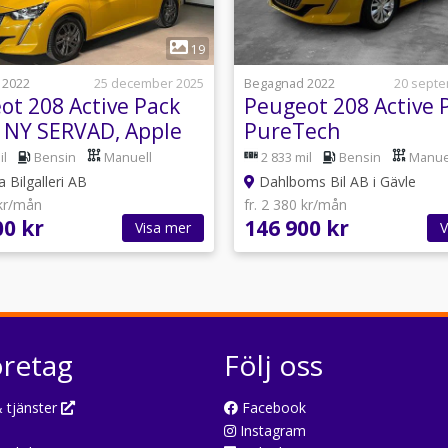
1
1
19
 2022
25 december 2025
Begagnad 2022
20 sept
ot 208 Active Pack
Peugeot 208 Active 
- NY SERVAD, Apple
PureTech
ay 536kr/årsskatt
il
Bensin
Manuell
2 833 mil
Bensin
Manue
 Bilgalleri AB
Dahlboms Bil AB i Gävle
 kr/mån
fr. 2 380 kr/mån
00 kr
146 900 kr
Visa mer
V
öretag
Följ oss
 tjänster
Facebook
Instagram