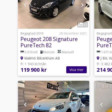
1
12
Begagnad 2019
28 december 2021
Begagnad
Peugeot 208 Signature
Peuge
PureTech 82
PureT
Carpl
2 619 mil
Bensin
Manuell
1 671 m
Malmö Bilcentrum AB
J BIL V
fr. 1 943 kr/mån
fr. 3 482
119 900 kr
214 9
Visa mer