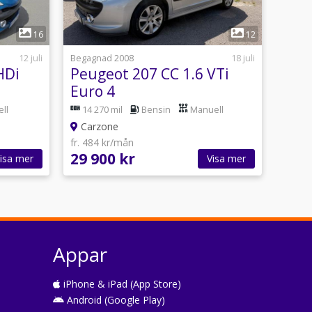
1
16
12
12 juli
Begagnad 2008
18 juli
HDi
Peugeot 207 CC 1.6 VTi
Euro 4
ll
14 270 mil
Bensin
Manuell
Carzone
fr. 484 kr/mån
29 900 kr
isa mer
Visa mer
Appar
iPhone & iPad (App Store)
Android (Google Play)