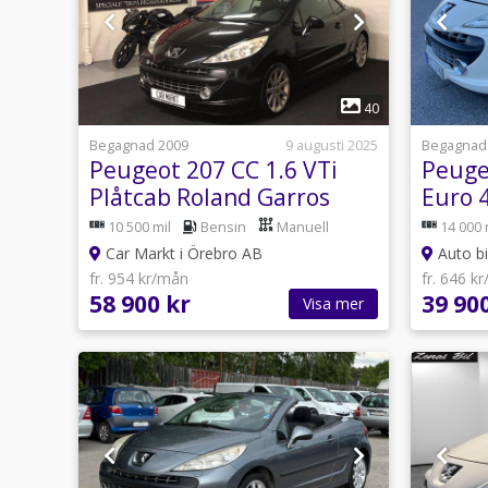
1
40
Begagnad 2009
9 augusti 2025
Begagnad
Peugeot 207 CC 1.6 VTi
Peuge
Plåtcab Roland Garros
Euro 
10500 Mil
10 500 mil
Bensin
Manuell
14 000 
Car Markt i Örebro AB
Auto bi
fr. 954 kr/mån
fr. 646 k
58 900 kr
39 90
Visa mer