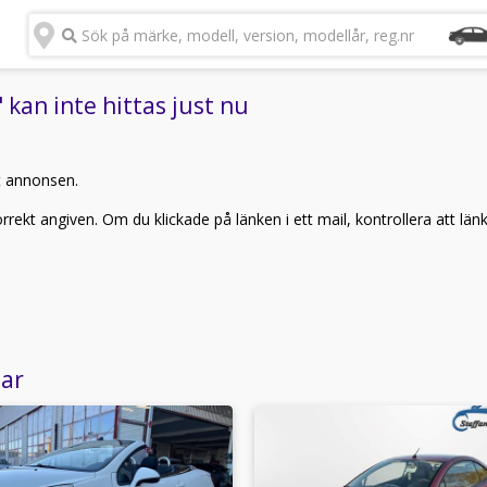
Sök på märke, modell, version, modellår, reg.nr
kan inte hittas just nu
t annonsen.
rekt angiven. Om du klickade på länken i ett mail, kontrollera att län
lar