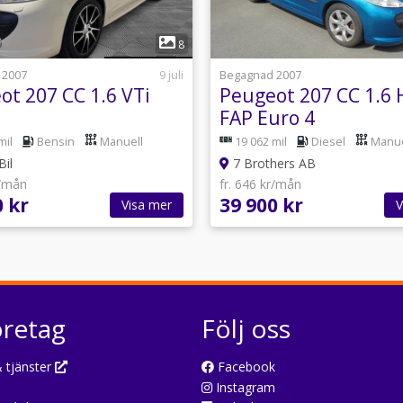
1
1
8
 2007
9 juli
Begagnad 2007
ot 207 CC 1.6 VTi
Peugeot 207 CC 1.6 
FAP Euro 4
mil
Bensin
Manuell
19 062 mil
Diesel
Manue
il
7 Brothers AB
r/mån
fr. 646 kr/mån
0 kr
39 900 kr
Visa mer
V
öretag
Följ oss
 tjänster
Facebook
Instagram