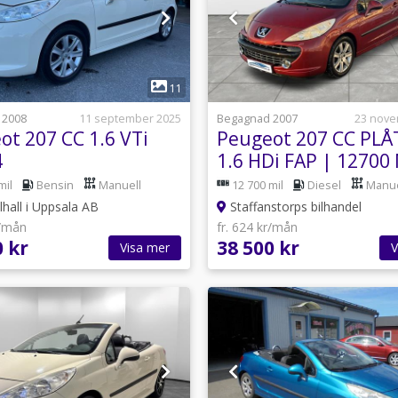
1
1
11
 2008
11 september 2025
Begagnad 2007
23 nove
ot 207 CC 1.6 VTi
Peugeot 207 CC PL
4
1.6 HDi FAP | 12700 
NYBES
mil
Bensin
Manuell
12 700 mil
Diesel
Manue
lhall i Uppsala AB
Staffanstorps bilhandel
r/mån
fr. 624 kr/mån
0 kr
38 500 kr
Visa mer
V