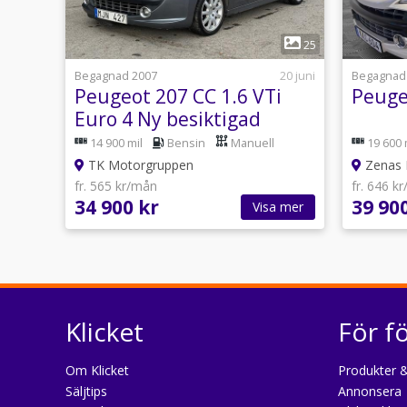
1
25
Begagnad 2007
20 juni
Begagnad
Peugeot 207 CC 1.6 VTi
Peuge
Euro 4 Ny besiktigad
14 900 mil
Bensin
Manuell
19 600 
TK Motorgruppen
Zenas B
fr. 565 kr/mån
fr. 646 k
34 900 kr
39 90
Visa mer
Klicket
För f
Om Klicket
Produkter &
Säljtips
Annonsera