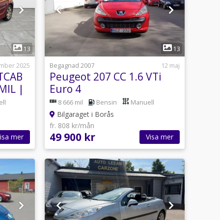
1
13
13
mber 2025
Begagnad 2007
12 maj
ÅTCAB
Peugeot 207 CC 1.6 VTi
MIL |
Euro 4
ll
8 666 mil
Bensin
Manuell
Bilgaraget i Borås
fr. 808 kr/mån
49 900 kr
isa mer
Visa mer