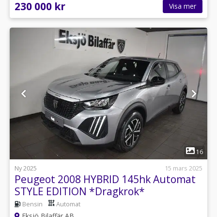
230 000 kr
Visa mer
1
16
Ny 2025
15 mars 2025
Peugeot 2008 HYBRID 145hk Automat
STYLE EDITION *Dragkrok*
Bensin
Automat
Eksjö Bilaffär AB