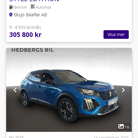
Bensin
Automat
Eksjö Bilaffär AB
fr. 4 955 kr/mån
305 800 kr
Visa mer
1
16
Ny 2024
13 september 2025