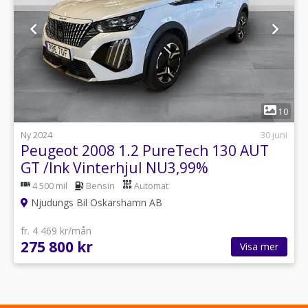
1
10
Ny 2024
30 juni
Peugeot 2008 1.2 PureTech 130 AUT
GT /Ink Vinterhjul NU3,99%
4 500 mil
Bensin
Automat
Njudungs Bil Oskarshamn AB
fr. 4 469 kr/mån
275 800 kr
Visa mer