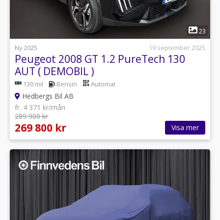
1
23
Ny 2025
19 september 2025
Peugeot 2008 GT 1.2 PureTech 130
AUT ( DEMOBIL )
130 mil
Bensin
Automat
Hedbergs Bil AB
fr. 4 371 kr/mån
289 900 kr
269 800 kr
Visa mer