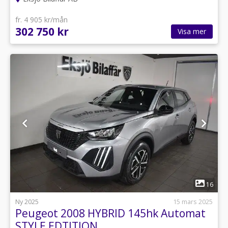
fr. 4 905 kr/mån
302 750 kr
Visa mer
1
16
Ny 2025
15 mars 2025
Peugeot 2008 HYBRID 145hk Automat
STYLE EDTITION