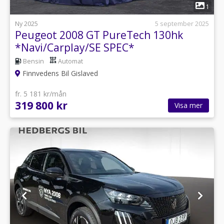
1
Ny 2025
5 september 2025
Peugeot 2008 GT PureTech 130hk
*Navi/Carplay/SE SPEC*
Bensin
Automat
Finnvedens Bil Gislaved
fr. 5 181 kr/mån
319 800 kr
Visa mer