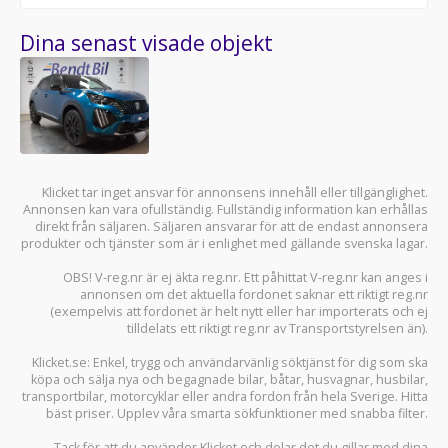
Dina senast visade objekt
Klicket tar inget ansvar för annonsens innehåll eller tillgänglighet.
Annonsen kan vara ofullständig. Fullständig information kan erhållas
direkt från säljaren. Säljaren ansvarar för att de endast annonsera
produkter och tjänster som är i enlighet med gällande svenska lagar.
OBS! V-reg.nr är ej äkta reg.nr. Ett påhittat V-reg.nr kan anges i
annonsen om det aktuella fordonet saknar ett riktigt reg.nr
(exempelvis att fordonet är helt nytt eller har importerats och ej
tilldelats ett riktigt reg.nr av Transportstyrelsen än).
Klicket.se
: Enkel, trygg och användarvänlig söktjänst för dig som ska
köpa och sälja
nya och begagnade bilar
,
båtar
,
husvagnar
,
husbilar
,
transportbilar
,
motorcyklar
eller andra fordon från hela Sverige. Hitta
bäst priser. Upplev våra smarta sökfunktioner med snabba filter.
Tack för att du använder
Klicket
och delar det du gillar med dina