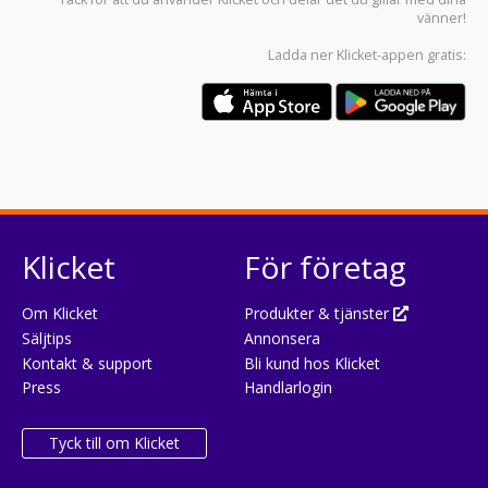
vänner!
Ladda ner
Klicket-appen
gratis:
Klicket
För företag
Om Klicket
Produkter & tjänster
Säljtips
Annonsera
Kontakt & support
Bli kund hos Klicket
Press
Handlarlogin
Tyck till om Klicket