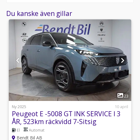
Du kanske även gillar
1
1
23
j
Ny 2025
10 april
Peugeot E -5008 GT INK SERVICE I 3
ÅR, 523km räckvidd 7-Sitsig
El
Automat
Bendt Bil AB