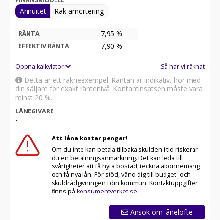
FINANSMODELL
Annuitet
Rak amortering
7,95 %
RÄNTA
7,90
%
EFFEKTIV RÄNTA
Öppna kalkylator
Så har vi räknat
Detta är ett räkneexempel. Räntan är indikativ, hör med
din säljare för exakt räntenivå. Kontantinsatsen måste vara
minst 20 %.
LÅNEGIVARE
-
Att låna kostar pengar!
Om du inte kan betala tillbaka skulden i tid riskerar
du en betalningsanmärkning. Det kan leda till
svårigheter att få hyra bostad, teckna abonnemang
och få nya lån. För stöd, vänd dig till budget- och
skuldrådgivningen i din kommun. Kontaktuppgifter
finns på
konsumentverket.se
.
Ansök om lånelöfte