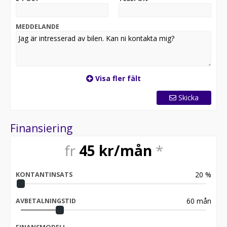
en bil där både komfort och utrustning ligger på en
nivå som många större SUV:ar får svårt att matcha.
MEDDELANDE
Peugeot 2008 GT Automat – en kompakt SUV med stor
personlighet, som levererar mer än du förväntar dig.
Utöka med;
+ 500 mil 350:-
Visa fler fält
Vinterhjul 382:-
Skicka
Finansiering
fr
45
kr/mån
*
20
%
KONTANTINSATS
60
mån
AVBETALNINGSTID