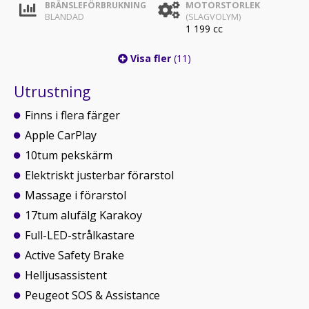
BRÄNSLEFÖRBRUKNING
MOTORSTORLEK
BLANDAD
(SLAGVOLYM)
1 199 cc
Visa fler
(11)
Utrustning
Finns i flera färger
Apple CarPlay
10tum pekskärm
Elektriskt justerbar förarstol
Massage i förarstol
17tum alufälg Karakoy
Full-LED-strålkastare
Active Safety Brake
Helljusassistent
Peugeot SOS & Assistance