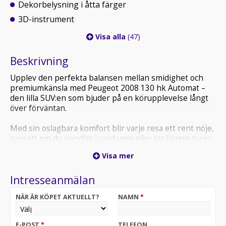
Dekorbelysning i åtta färger
3D-instrument
Visa alla
(47)
Beskrivning
Upplev den perfekta balansen mellan smidighet och
premiumkänsla med Peugeot 2008 130 hk Automat –
den lilla SUV:en som bjuder på en körupplevelse långt
över förväntan.
Med sin oslagbara komfort blir varje resa ett rent nöje,
oavsett om du pendlar i vardagen eller tar längre turer.
De väl avvägda köregenskaperna i kombination med en
Visa mer
responsiv automatlåda och 130 pigga hästkrafter gör
att bilen känns både smidig i staden och trygg på
Intresseanmälan
motorvägen.
NÄR ÄR KÖPET AKTUELLT?
NAMN
*
Utrustningsnivån mycket generös – här får du moderna
förarassistanssystem, exklusiva materialval och
avancerad teknik som standard. Kort sagt: du kliver in i
E-POST
*
TELEFON