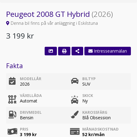
Peugeot 2008 GT Hybrid
(2026)
Denna bil finns på vår anläggning i Eskilstuna
3 199 kr
Intresseanmälan
Fakta
MODELLÅR
BILTYP
2026
SUV
VÄXELLÅDA
SKICK
Automat
Ny
DRIVMEDEL
KAROSSFÄRG
Bensin
Blå Obsession
PRIS
MÅNADSKOSTNAD
3 199 kr
52
kr/mån