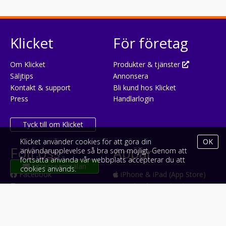
Klicket
För företag
Om Klicket
Produkter & tjänster
Säljtips
Annonsera
Kontakt & support
Bli kund hos Klicket
Press
Handlarlogin
Tyck till om Klicket
Klicket använder cookies för att göra din
OK
Följ oss
Appar
användarupplevelse så bra som möjligt. Genom att
fortsätta använda vår webbplats accepterar du att
Intresseanmälan
cookies används.
Facebook
iPhone & iPad (App Store)
Instagram
Android (Google Play)
LinkedIn
#klicket