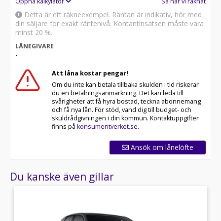
Öppna kalkylator
Så har vi räknat
Detta är ett räkneexempel. Räntan är indikativ, hör med
din säljare för exakt räntenivå. Kontantinsatsen måste vara
minst 20 %.
LÅNEGIVARE
-
Att låna kostar pengar!
Om du inte kan betala tillbaka skulden i tid riskerar
du en betalningsanmärkning. Det kan leda till
svårigheter att få hyra bostad, teckna abonnemang
och få nya lån. För stöd, vänd dig till budget- och
skuldrådgivningen i din kommun. Kontaktuppgifter
finns på
konsumentverket.se
.
Ansök om lånelöfte
Du kanske även gillar