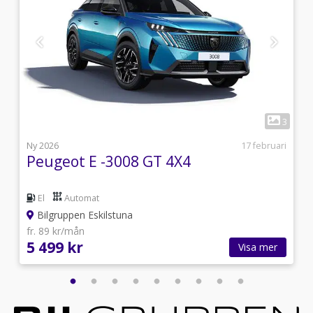
1
1
3
i
Ny 2026
17 februari
Peugeot E -3008 GT 4X4
El
Automat
Bilgruppen Eskilstuna
fr. 89 kr/mån
5 499 kr
Visa mer