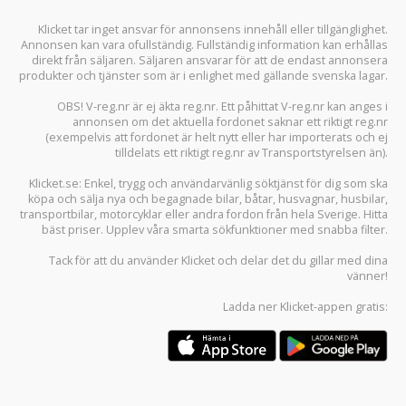
Klicket tar inget ansvar för annonsens innehåll eller tillgänglighet.
Annonsen kan vara ofullständig. Fullständig information kan erhållas
direkt från säljaren. Säljaren ansvarar för att de endast annonsera
produkter och tjänster som är i enlighet med gällande svenska lagar.
OBS! V-reg.nr är ej äkta reg.nr. Ett påhittat V-reg.nr kan anges i
annonsen om det aktuella fordonet saknar ett riktigt reg.nr
(exempelvis att fordonet är helt nytt eller har importerats och ej
tilldelats ett riktigt reg.nr av Transportstyrelsen än).
Klicket.se
: Enkel, trygg och användarvänlig söktjänst för dig som ska
köpa och sälja
nya och begagnade bilar
,
båtar
,
husvagnar
,
husbilar
,
transportbilar
,
motorcyklar
eller andra fordon från hela Sverige. Hitta
bäst priser. Upplev våra smarta sökfunktioner med snabba filter.
Tack för att du använder
Klicket
och delar det du gillar med dina
vänner!
Ladda ner
Klicket-appen
gratis: