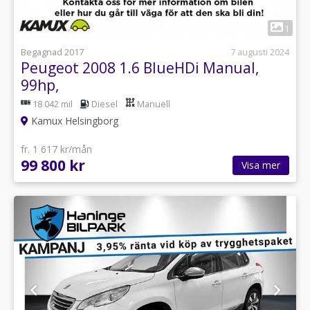
1
Begagnad 2017
7 augusti 2024
Peugeot 2008 1.6 BlueHDi Manual,
99hp,
18 042 mil
Diesel
Manuell
Kamux Helsingborg
fr. 1 617 kr/mån
99 800 kr
Visa mer