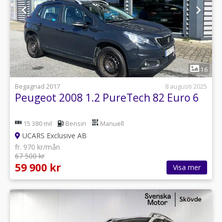
1
16
Begagnad 2017
8 augusti 2025
Peugeot 2008 1.2 PureTech 82 Euro 6
15 380 mil
Bensin
Manuell
UCARS Exclusive AB
fr. 970 kr/mån
67 500 kr
59 900 kr
Visa mer