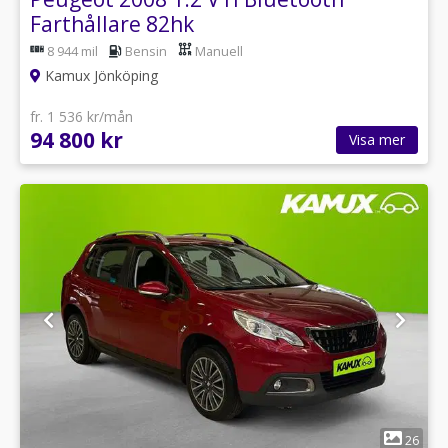
Farthållare 82hk
8 944 mil
Bensin
Manuell
Kamux Jönköping
fr. 1 536 kr/mån
94 800 kr
Visa mer
1
26