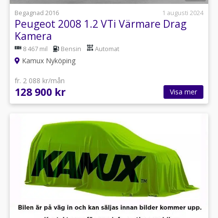
Begagnad 2016
1 augusti 2024
Peugeot 2008 1.2 VTi Värmare Drag
Kamera
8 467 mil
Bensin
Automat
Kamux Nyköping
fr. 2 088 kr/mån
128 900 kr
Visa mer