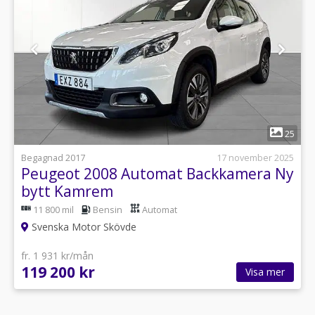
1
25
Begagnad 2017
17 november 2025
Peugeot 2008 Automat Backkamera Ny
bytt Kamrem
11 800 mil
Bensin
Automat
Svenska Motor Skövde
fr. 1 931 kr/mån
119 200 kr
Visa mer