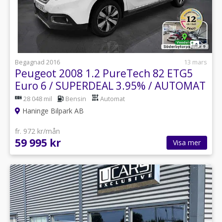
1
25
Begagnad 2016
13 mars
Peugeot 2008 1.2 PureTech 82 ETG5
Euro 6 / SUPERDEAL 3.95% / AUTOMAT
28 048 mil
Bensin
Automat
Haninge Bilpark AB
fr. 972 kr/mån
59 995 kr
Visa mer