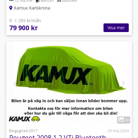
12 500 mil
Bensin
Manuell
Kamux Karlskrona
fr. 1 295 kr/mån
79 900 kr
Visa mer
1
20
Begagnad 2017
29 maj 2024
Peugeot 2008 1.2 VTi Bluetooth