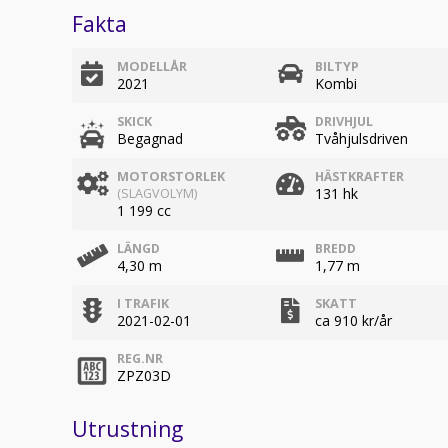
Fakta
MODELLÅR
BILTYP
2021
Kombi
SKICK
DRIVHJUL
Begagnad
Tvåhjulsdriven
MOTORSTORLEK
HÄSTKRAFTER
131 hk
(SLAGVOLYM)
1 199 cc
LÄNGD
BREDD
4,30 m
1,77 m
I TRAFIK
SKATT
2021-02-01
ca 910 kr/år
REG.NR
ZPZ03D
Utrustning