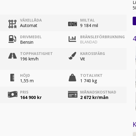
L
5
VÄXELLÅDA
MILTAL
Automat
9 184 mil
4
DRIVMEDEL
BRÄNSLEFÖRBRUKNING
Bensin
BLANDAD
TOPPHASTIGHET
KAROSSFÄRG
196 km/h
Vit
HÖJD
TOTALVIKT
1,55 m
1 740 kg
PRIS
MÅNADSKOSTNAD
164 900 kr
2 672
kr/mån
K