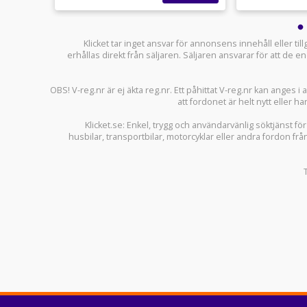
Klicket tar inget ansvar för annonsens innehåll eller ti
erhållas direkt från säljaren. Säljaren ansvarar för att de
OBS! V-reg.nr är ej äkta reg.nr. Ett påhittat V-reg.nr kan anges 
att fordonet är helt nytt eller ha
Klicket.se
: Enkel, trygg och användarvänlig söktjänst fö
husbilar
,
transportbilar
,
motorcyklar
eller andra fordon frå