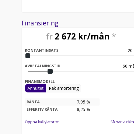
Finansiering
fr
2 672
kr/mån
*
20
KONTANTINSATS
60
må
AVBETALNINGSTID
FINANSMODELL
Annuitet
Rak amortering
7,95 %
RÄNTA
8,25
%
EFFEKTIV RÄNTA
Öppna kalkylator
Så har vi räkn