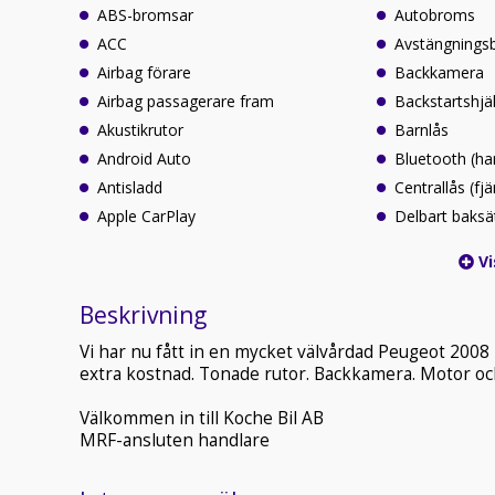
ABS-bromsar
Autobroms
ACC
Avstängningsb
Airbag förare
Backkamera
Airbag passagerare fram
Backstartshjä
Akustikrutor
Barnlås
Android Auto
Bluetooth (ha
Antisladd
Centrallås (fjä
Apple CarPlay
Delbart baksä
Vi
Beskrivning
Vi har nu fått in en mycket välvårdad Peugeot 2008
extra kostnad. Tonade rutor. Backkamera. Motor o
Välkommen in till Koche Bil AB
MRF-ansluten handlare