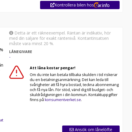
Kontrollera bilen hos
Detta är ett räkneexempel. Räntan är indikativ, hör
med din säljare för exakt räntenivå. Kontantinsatsen
måste vara minst 20 %.
%
LÅNEGIVARE
-
n
Att låna kostar pengar!
Om du inte kan betala tillbaka skulden i tid riskerar
du en betalningsanmärkning. Det kan leda till
svårigheter att få hyra bostad, teckna abonnemang
och få nya lån. För stöd, vänd dig till budget- och
skuldrådgivningen i din kommun. Kontaktuppgifter
finns på
konsumentverket.se
.
at
Ansök om lånelöfte