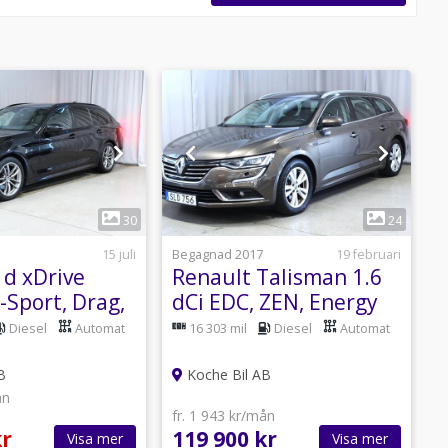
1
1
30
24
15 juli
Begagnad 2017
19 februari
B
d xDrive
Renault Talisman 1.6
S
-Sport, Drag,
dCi EDC, ZEN, Energy
V
Drag, B-kam
E
Diesel
Automat
16 303 mil
Diesel
Automat
B
Koche Bil AB
ån
fr. 1 943 kr/mån
f
kr
119 900 kr
2
Visa mer
Visa mer