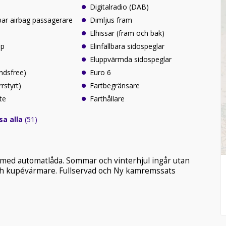
Digitalradio (DAB)
ar airbag passagerare
Dimljus fram
Elhissar (fram och bak)
lp
Elinfällbara sidospeglar
Eluppvärmda sidospeglar
ndsfree)
Euro 6
rrstyrt)
Fartbegränsare
te
Farthållare
sa alla
(51)
 med automatlåda. Sommar och vinterhjul ingår utan
ch kupévärmare. Fullservad och Ny kamremssats