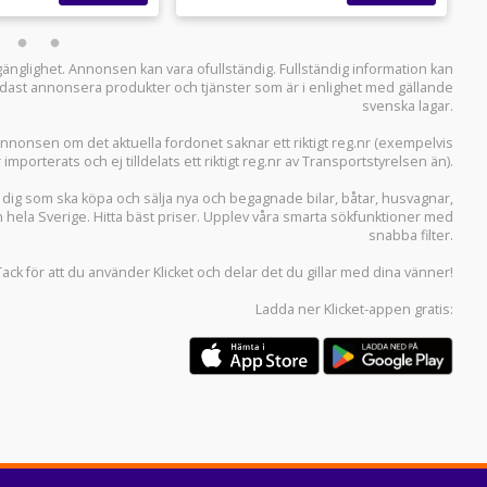
llgänglighet. Annonsen kan vara ofullständig. Fullständig information kan
 endast annonsera produkter och tjänster som är i enlighet med gällande
svenska lagar.
i annonsen om det aktuella fordonet saknar ett riktigt reg.nr (exempelvis
r importerats och ej tilldelats ett riktigt reg.nr av Transportstyrelsen än).
r dig som ska köpa och sälja
nya och begagnade bilar
,
båtar
,
husvagnar
,
n hela Sverige. Hitta bäst priser. Upplev våra smarta sökfunktioner med
snabba filter.
Tack för att du använder
Klicket
och delar det du gillar med dina vänner!
Ladda ner
Klicket-appen
gratis: