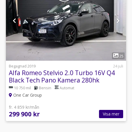
1
25
Begagnad 2019
24 juli
Alfa Romeo Stelvio 2.0 Turbo 16V Q4
Black Tech Pano Kamera 280hk
10 750 mil
Bensin
Automat
One Car Group
fr. 4 859 kr/mån
299 900 kr
Visa mer