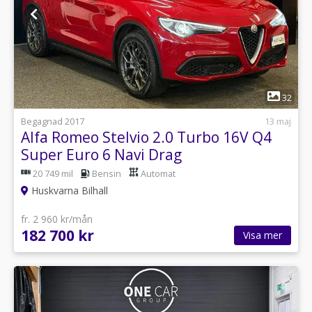
1
32
Begagnad 2017
13 maj
Alfa Romeo Stelvio 2.0 Turbo 16V Q4
Super Euro 6 Navi Drag
20 749 mil
Bensin
Automat
Huskvarna Bilhall
fr. 2 960 kr/mån
182 700 kr
Visa mer