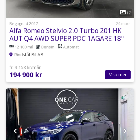
1
17
Begagnad 2017
24 mars
Alfa Romeo Stelvio 2.0 Turbo 201 HK
AUT Q4 AWD SUPER PDC 1ÄGARE 18"
12 100 mil
Bensin
Automat
Rindstål Bil AB
fr. 3 158 kr/mån
194 900 kr
Visa mer