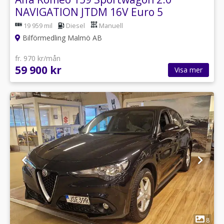
NAVIGATION JTDM 16V Euro 5
19 959 mil
Diesel
Manuell
Bilförmedling Malmö AB
fr. 970 kr/mån
59 900 kr
Visa mer
1
8