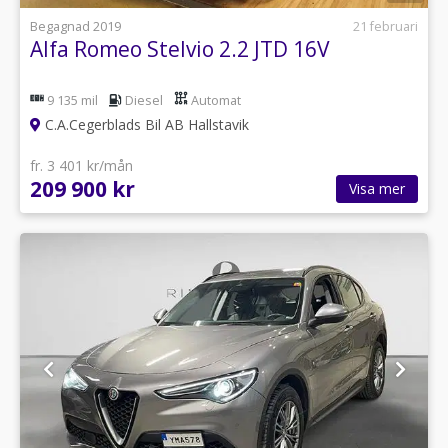
Begagnad 2019
21 februari
Alfa Romeo Stelvio 2.2 JTD 16V
9 135 mil
Diesel
Automat
C.A.Cegerblads Bil AB Hallstavik
fr. 3 401 kr/mån
209 900 kr
Visa mer