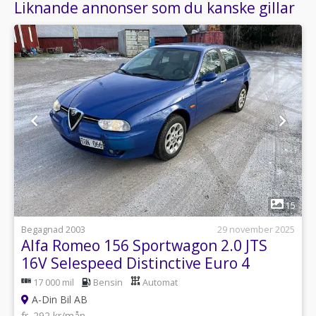
Liknande annonser som du kanske gillar
1
15
Begagnad 2003
29 november 2025
Alfa Romeo 156 Sportwagon 2.0 JTS
16V Selespeed Distinctive Euro 4
17 000 mil
Bensin
Automat
A-Din Bil AB
fr. 292 kr/mån