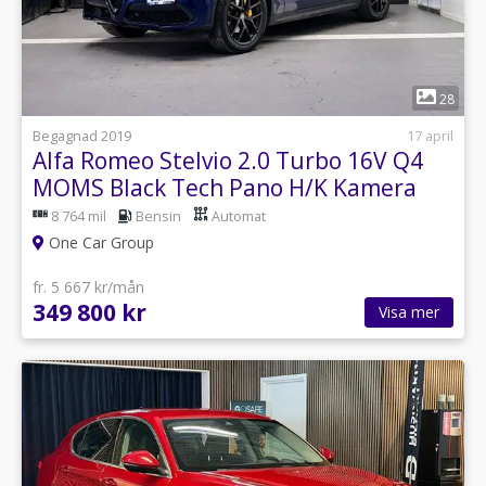
1
28
Begagnad 2019
17 april
Alfa Romeo Stelvio 2.0 Turbo 16V Q4
MOMS Black Tech Pano H/K Kamera
280HK
8 764 mil
Bensin
Automat
One Car Group
fr. 5 667 kr/mån
349 800 kr
Visa mer