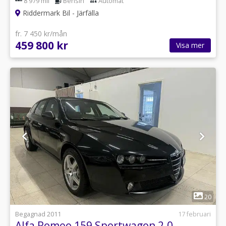
8 979 mil
Bensin
Automat
Riddermark Bil - Järfälla
fr. 7 450 kr/mån
459 800 kr
Visa mer
1
20
Begagnad 2011
17 februari
Alfa Romeo 159 Sportwagon 2.0