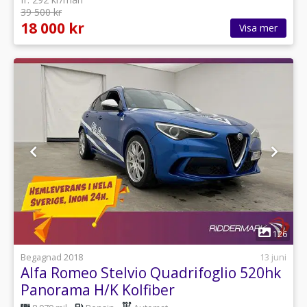
39 500 kr
18 000 kr
Visa mer
1
126
Begagnad 2018
13 juni
Alfa Romeo Stelvio Quadrifoglio 520hk
Panorama H/K Kolfiber