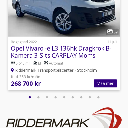
1
2
69
8
Begagnad 2022
11 juli
Opel Vivaro -e L3 136hk Dragkrok B-
Kamera 3-Sits CARPLAY Moms
5 645 mil
El
Automat
Riddermark Transportbilscenter - Stockholm
fr. 4 353 kr/mån
268 700 kr
Visa mer