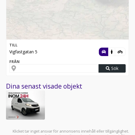
TILL
Vigfastgatan 5
FRÅN
Sök
Dina senast visade objekt
Klicket tar inget ansvar för annonsens innehåll eller tillgänglighet.