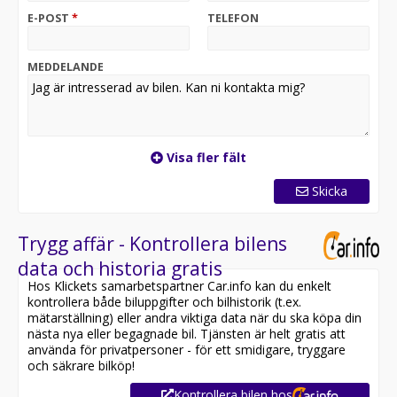
Utrustning inkluderar:
E-POST
*
TELEFON
- Leasbar / MOMS
- Fjärrstyrd Dieselvärmare
- Dragkrok
MEDDELANDE
- Backkamera
- Apple CarPlay, Android auto
- Verkstadsinredning
- Långa modellen
Visa fler fält
Övrig information om bilen:
Besiktigad till och med 2027-09-30
Skicka
Möjlighet till 12-60 månaders garanti
Servicehistorik:
Trygg affär - Kontrollera bilens
2025-02-14 - 3954 mil
data och historia gratis
Hos Klickets samarbetspartner Car.info kan du enkelt
Besök
kontrollera både biluppgifter och bilhistorik (t.ex.
för att:
mätarställning) eller andra viktiga data när du ska köpa din
• Se närbilder och film på bilen
nästa nya eller begagnade bil. Tjänsten är helt gratis att
• Reservera bilen direkt online
använda för privatpersoner - för ett smidigare, tryggare
• Få mer info om utrustning och tillval
och säkrare bilköp!
Kontrollera bilen hos