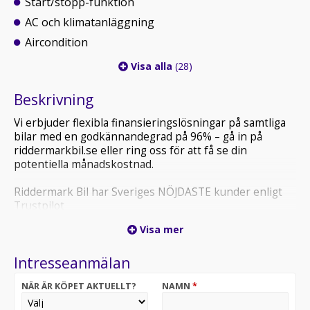
Start/stopp-funktion
AC och klimatanläggning
Aircondition
Visa alla
(28)
Beskrivning
Vi erbjuder flexibla finansieringslösningar på samtliga
bilar med en godkännandegrad på 96% – gå in på
riddermarkbil.se eller ring oss för att få se din
potentiella månadskostnad.
Riddermark Bil har Sveriges NÖJDASTE kunder enligt
Trustpilot
*LCD01B* *Vi tar emot alla inbyten och erbjuder
Visa mer
hemleverans i hela Sverige!*
Intresseanmälan
*OBS: Vänligen ring oss innan ditt besök för att
säkerställa att bilen finns i butiken, då den kan vara
NÄR ÄR KÖPET AKTUELLT?
NAMN
*
placerad på en annan anläggning eller reserverad*