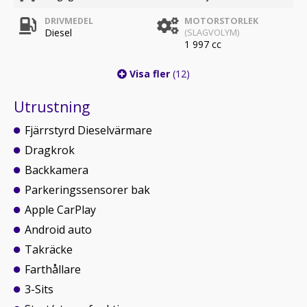
DRIVMEDEL
MOTORSTORLEK
Diesel
(SLAGVOLYM)
1 997 cc
Visa fler
(12)
Utrustning
Fjärrstyrd Dieselvärmare
Dragkrok
Backkamera
Parkeringssensorer bak
Apple CarPlay
Android auto
Takräcke
Farthållare
3-Sits