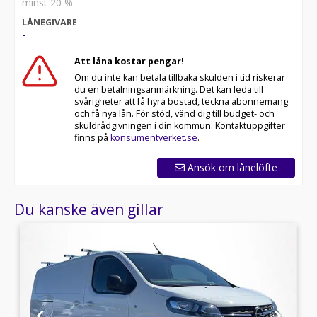
minst 20 %.
Se hur vi genomför våra tester här:
LÅNEGIVARE
-
Telefontider:
Att låna kostar pengar!
Besökstider i butik:
Om du inte kan betala tillbaka skulden i tid riskerar
du en betalningsanmärkning. Det kan leda till
Välkomna!
svårigheter att få hyra bostad, teckna abonnemang
och få nya lån. För stöd, vänd dig till budget- och
Utrustning/Tillbehör:
skuldrådgivningen i din kommun. Kontaktuppgifter
Fjärrstyrd
finns på
konsumentverket.se
.
Dieselvärmare,Dragkrok,Backkamera,Parkeringssensorer
bak,Apple CarPlay,Android auto,Takräcke,Farthållare,3-
Ansök om lånelöfte
Sits,Start/stopp-funktion,AC och
klimatanläggning,Aircondition,Bluetooth,Parkeringssenso
Du kanske även gillar
bak,Motorvärmare,Motorvärmare
(Bränsledriven),Miljöklass Euro
6,Touchskärm,Svensksåld,L2,Lång,Långa
modellen,Expert,Jumpy,Proace,Leasbar ,MOMS