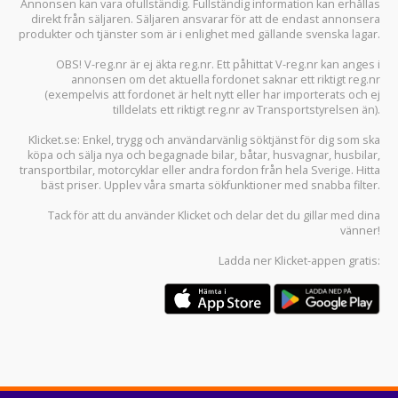
Annonsen kan vara ofullständig. Fullständig information kan erhållas
direkt från säljaren. Säljaren ansvarar för att de endast annonsera
produkter och tjänster som är i enlighet med gällande svenska lagar.
OBS! V-reg.nr är ej äkta reg.nr. Ett påhittat V-reg.nr kan anges i
annonsen om det aktuella fordonet saknar ett riktigt reg.nr
(exempelvis att fordonet är helt nytt eller har importerats och ej
tilldelats ett riktigt reg.nr av Transportstyrelsen än).
Klicket.se
: Enkel, trygg och användarvänlig söktjänst för dig som ska
köpa och sälja
nya och begagnade bilar
,
båtar
,
husvagnar
,
husbilar
,
transportbilar
,
motorcyklar
eller andra fordon från hela Sverige. Hitta
bäst priser. Upplev våra smarta sökfunktioner med snabba filter.
Tack för att du använder
Klicket
och delar det du gillar med dina
vänner!
Ladda ner
Klicket-appen
gratis: