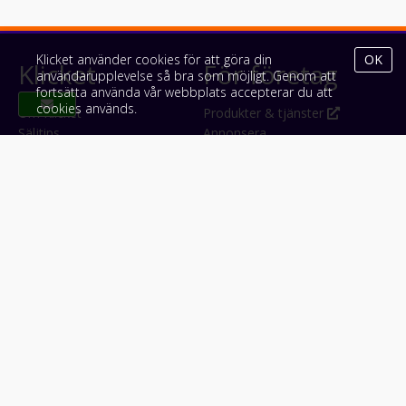
Klicket använder cookies för att göra din
OK
Klicket
För företag
användarupplevelse så bra som möjligt. Genom att
fortsätta använda vår webbplats accepterar du att
cookies används.
Om Klicket
Produkter & tjänster
Säljtips
Annonsera
Kontakt & support
Bli kund hos Klicket
Press
Handlarlogin
Tyck till om Klicket
Följ oss
Appar
Facebook
iPhone & iPad (App Store)
Instagram
Android (Google Play)
LinkedIn
#klicket