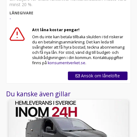
minst 20 %.
Riddermark Bil Trygghetsleasing
LÅNEGIVARE
-
Med Riddermark Bil Trygghetsleasing får du fullständig
sinnesro under hela leasingperioden. Vi erbjuder
Att låna kostar pengar!
extern garanti och dubbla, kvalitetssäkrade
Om du inte kan betala tillbaka skulden i tid riskerar
hjuluppsättningar, allt till marknadens mest
du en betalningsanmärkning. Det kan leda till
konkurrenskraftiga priser. För mer information och
svårigheter att få hyra bostad, teckna abonnemang
personlig hjälp, kontakta våra erfarna säljare.
och få nya lån. För stöd, vänd dig till budget- och
skuldrådgivningen i din kommun. Kontaktuppgifter
Välkommen till Riddermark Bil AB, Sveriges största
finns på
konsumentverket.se
.
märkesoberoende bilfirma! Med över 24,000 sålda bilar
per år, erbjuder vi ett brett urval av leveransklara
Ansök om lånelöfte
fordon och hemleverans i hela Sverige. Samtliga bilar
kan köpas med garanti från 12 till 60 månader.
Du kanske även gillar
Eftersom våra bilar säljs snabbt, rekommenderar vi att
du ringer oss på 08-522 22 788 för att säkerställa att
din drömbil finns kvar!
Vi erbjuder skräddarsydd finansiering, marknadens
billigaste helförsäkring och tar gärna din gamla bil i
inbyte. Se hur vi testar alla våra bilar i videon nedan: