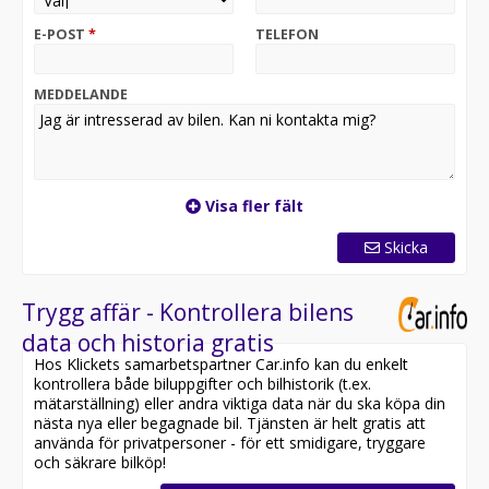
hemleverans i hela Sverige!*
E-POST
*
TELEFON
*Vänligen ring oss innan ditt besök för att säkerställa
att bilen finns i butiken, då den kan vara placerad på en
annan anläggning*
MEDDELANDE
Kontakta oss för mer information:
Transportbilar@riddermarkbil.se
Riddermark Bil - Transportbil
Visa fler fält
Kalkstensgatan 21A
64547 Strängnäs
Skicka
Därför ska du välja Riddermark Bil:
* Störst i Sverige på begagnade bilar
Trygg affär - Kontrollera bilens
* Erbjuder hemleverans i hela Sverige
data och historia gratis
* 14 dagars helförsäkring via Folksam
Hos Klickets samarbetspartner Car.info kan du enkelt
* Över 10 tusen omdömen på Trustpilot
kontrollera både biluppgifter och bilhistorik (t.ex.
* Våra bilar är testade på över 100 punkter
mätarställning) eller andra viktiga data när du ska köpa din
* Kvalitetssäkrade bilar
nästa nya eller begagnade bil. Tjänsten är helt gratis att
använda för privatpersoner - för ett smidigare, tryggare
Utrustning inkluderar:
och säkrare bilköp!
- Dragkrok