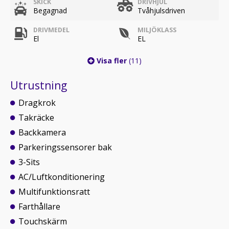
SKICK
DRIVHJUL
Begagnad
Tvåhjulsdriven
DRIVMEDEL
MILJÖKLASS
El
EL
Visa fler
(11)
Utrustning
Dragkrok
Takräcke
Backkamera
Parkeringssensorer bak
3-Sits
AC/Luftkonditionering
Multifunktionsratt
Farthållare
Touchskärm