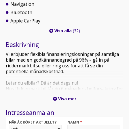
Navigation
Bluetooth
Apple CarPlay
Visa alla
(32)
Beskrivning
Vi erbjuder flexibla finansieringslösningar på samtliga
bilar med en godkännandegrad på 96% – gå in på
riddermarkbil.se eller ring oss för att få se din
potentiella månadskostnad.
Letar du elbilar? Då är det dags nu!
Hos Riddermark bil får du 6 månaders helförsäkring för
endast 3500:-
Visa mer
Välj bland 700 leveransklara elbilar - Riddermark bil!
Intresseanmälan
Riddermark Bil har Sveriges NÖJDASTE kunder enligt
Trustpilot
NÄR ÄR KÖPET AKTUELLT?
NAMN
*
*EKJ37A* *Vi tar emot alla inbyten och erbjuder