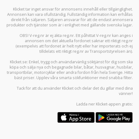
Klicket tar inget ansvar för annonsens innehåll eller tillgänglighet.
Annonsen kan vara ofullständig. Fullständig information kan erhållas
direkt från säljaren. Säljaren ansvarar för att de endast annonsera
produkter och tjänster som är i enlighet med gällande svenska lagar.
OBS! V-reg.nr är ej äkta reg.nr. Ett påhittat V-reg.nr kan anges i
annonsen om det aktuella fordonet saknar ett riktigt reg.nr
(exempelvis att fordonet är helt nytt eller har importerats och ej
tilldelats ett riktigt reg.nr av Transportstyrelsen än).
Klicket.se
: Enkel, trygg och användarvänlig söktjänst för dig som ska
köpa och sälja
nya och begagnade bilar
,
båtar
,
husvagnar
,
husbilar
,
transportbilar
,
motorcyklar
eller andra fordon från hela Sverige. Hitta
bäst priser. Upplev våra smarta sökfunktioner med snabba filter.
Tack för att du använder
Klicket
och delar det du gillar med dina
vänner!
Ladda ner
Klicket-appen
gratis: