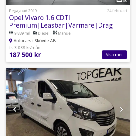
30
Begagnad 2019
24 februari
Opel Vivaro 1.6 CDTI
Premium|Leasbar|Värmare|Drag
|Navi|Kamera
9 889 mil
Diesel
Manuell
Autocars i Skövde AB
fr. 3 038 kr/mån
187 500 kr
Visa mer