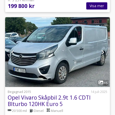
199 800 kr
Visa mer
1
15
Begagnad 2015
14 juli 2025
Opel Vivaro Skåpbil 2.9t 1.6 CDTI
BIturbo 120HK Euro 5
20 500 mil
Diesel
Manuell