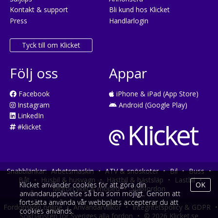
Kontakt & support
Bli kund hos Klicket
Press
Handlarlogin
Tyck till om Klicket
Följ oss
Appar
Facebook
iPhone & iPad (App Store)
Instagram
Android (Google Play)
LinkedIn
#klicket
Snabblänkar:
Arbetsmaskin
•
ATV & snöskoter
•
Bil
•
Buss
•
Båt
•
Husbil & husvagn
•
Hästbil & hästsläp
•
Lastbil
•
Klicket använder cookies för att göra din
OK
Motorcykel & moped
•
Släpfordon
användarupplevelse så bra som möjligt. Genom att
fortsätta använda vår webbplats accepterar du att
Fordonsköp online
•
Användarvillkor
•
Integritetspolicy & GDPR
•
cookies används.
Söktjänsten för Sveriges alla fordon
•
© 2026 Klicket.se