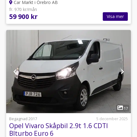
Car Markt i Örebro AB
fr. 970 kr/mån
59 900 kr
Visa mer
1
17
Begagnad 2017
5 december 2025
Opel Vivaro Skåpbil 2.9t 1.6 CDTI
BIturbo Euro 6