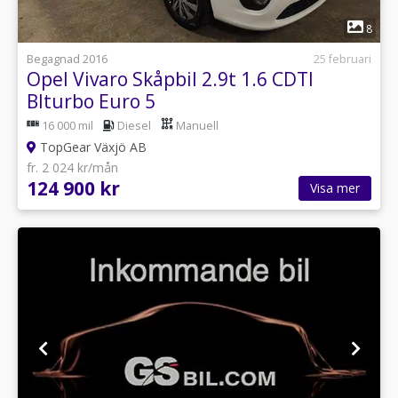
1
8
Begagnad 2016
25 februari
Opel Vivaro Skåpbil 2.9t 1.6 CDTI
BIturbo Euro 5
16 000 mil
Diesel
Manuell
TopGear Växjö AB
fr. 2 024 kr/mån
124 900 kr
Visa mer