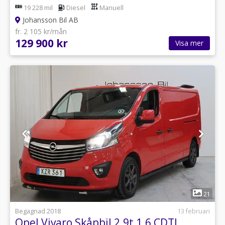
19 228 mil
Diesel
Manuell
Johansson Bil AB
fr. 2 105 kr/mån
129 900 kr
Visa mer
1
21
Begagnad 2018
13 februari
Opel Vivaro Skåpbil 2.9t 1.6 CDTI