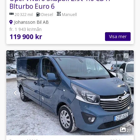
BIturbo Euro 6
20 322 mil
Diesel
Manuell
Johansson Bil AB
fr. 1 943 kr/mån
119 900 kr
Visa mer
1
27