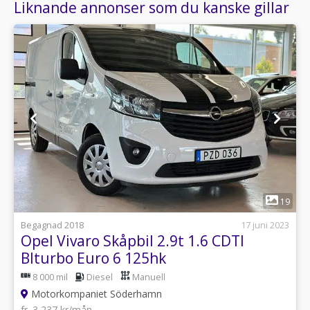
Liknande annonser som du kanske gillar
1
19
Begagnad 2018
17 juni 2023
Opel Vivaro Skåpbil 2.9t 1.6 CDTI
BIturbo Euro 6 125hk
8 000 mil
Diesel
Manuell
Motorkompaniet Söderhamn
fr. 3 237 kr/mån