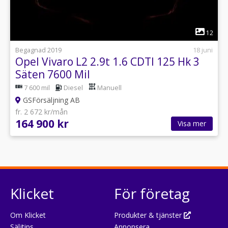
1
12
Begagnad 2019
18 juni
Opel Vivaro L2 2.9t 1.6 CDTI 125 Hk 3
Säten 7600 Mil
7 600 mil
Diesel
Manuell
GSFörsäljning AB
fr. 2 672 kr/mån
164 900 kr
Visa mer
Klicket
För företag
Om Klicket
Produkter & tjänster
Säljtips
Annonsera