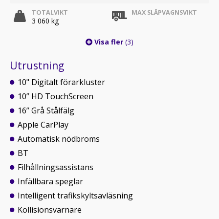
TOTALVIKT
MAX SLÄPVAGNSVIKT
3 060 kg
Visa fler
(3)
Utrustning
10" Digitalt förarkluster
10” HD TouchScreen
16” Grå Stålfälg
Apple CarPlay
Automatisk nödbroms
BT
Filhållningsassistans
Infällbara speglar
Intelligent trafikskyltsavläsning
Kollisionsvarnare