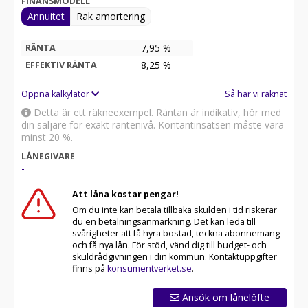
FINANSMODELL
Annuitet
Rak amortering
7,95 %
RÄNTA
8,25
%
EFFEKTIV RÄNTA
Öppna kalkylator
Så har vi räknat
Detta är ett räkneexempel. Räntan är indikativ, hör med
din säljare för exakt räntenivå. Kontantinsatsen måste vara
minst 20 %.
LÅNEGIVARE
-
Att låna kostar pengar!
Om du inte kan betala tillbaka skulden i tid riskerar
du en betalningsanmärkning. Det kan leda till
svårigheter att få hyra bostad, teckna abonnemang
och få nya lån. För stöd, vänd dig till budget- och
skuldrådgivningen i din kommun. Kontaktuppgifter
finns på
konsumentverket.se
.
Ansök om lånelöfte