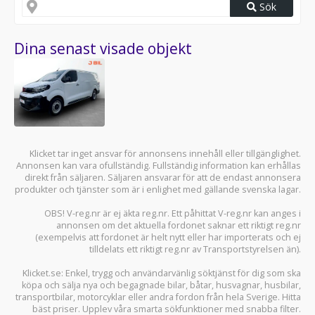
Sök
Dina senast visade objekt
Klicket tar inget ansvar för annonsens innehåll eller tillgänglighet.
Annonsen kan vara ofullständig. Fullständig information kan erhållas
direkt från säljaren. Säljaren ansvarar för att de endast annonsera
produkter och tjänster som är i enlighet med gällande svenska lagar.
OBS! V-reg.nr är ej äkta reg.nr. Ett påhittat V-reg.nr kan anges i
annonsen om det aktuella fordonet saknar ett riktigt reg.nr
(exempelvis att fordonet är helt nytt eller har importerats och ej
tilldelats ett riktigt reg.nr av Transportstyrelsen än).
Klicket.se
: Enkel, trygg och användarvänlig söktjänst för dig som ska
köpa och sälja
nya och begagnade bilar
,
båtar
,
husvagnar
,
husbilar
,
transportbilar
,
motorcyklar
eller andra fordon från hela Sverige. Hitta
bäst priser. Upplev våra smarta sökfunktioner med snabba filter.