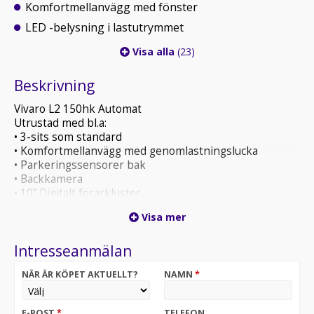
Komfortmellanvägg med fönster
LED -belysning i lastutrymmet
Visa alla
(23)
Beskrivning
Vivaro L2 150hk Automat
Utrustad med bl.a:
• 3-sits som standard
• Komfortmellanvägg med genomlastningslucka
• Parkeringssensorer bak
• Backkamera
• 10” Digitalt förarkluster
• 10” Touchscreen, Apple Carplay
Visa mer
• Lane Assist
• Uppvärmd läderklädd multifunktionsratt
Intresseanmälan
• Skyddsinklädnad väggar och golv
NÄR ÄR KÖPET AKTUELLT?
NAMN
*
Leasingkostnad: 3.899:- ex moms/mån. Halvt
momsavdrag på denna bil vid leasing
20% förhöjd hyra
E-POST
*
TELEFON