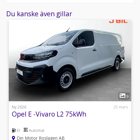
Du kanske även gillar
1
1
9
l
Ny 2026
25 mars
Opel E -Vivaro L2 75kWh
El
Automat
Din Motor Roslagen AB