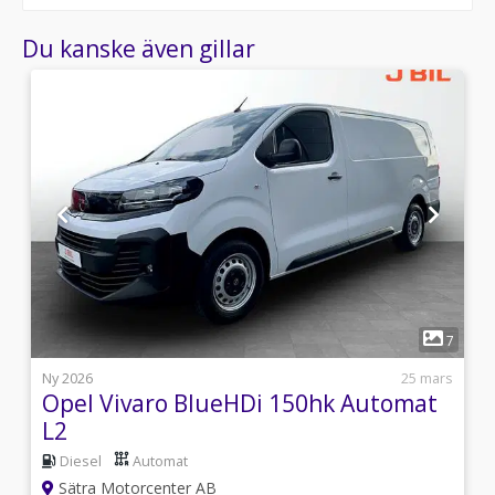
Du kanske även gillar
1
1
7
l
Ny 2026
25 mars
Opel Vivaro BlueHDi 150hk Automat
L2
Diesel
Automat
Sätra Motorcenter AB