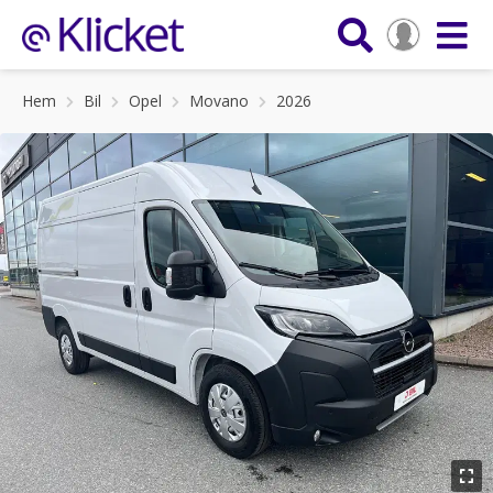
Hem
Bil
Opel
Movano
2026