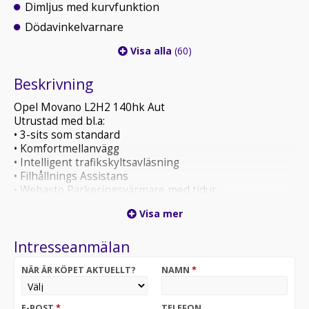
Dimljus med kurvfunktion
Dödavinkelvarnare
Visa alla
(60)
Beskrivning
Opel Movano L2H2 140hk Aut
Utrustad med bl.a:
• 3-sits som standard
• Komfortmellanvägg
• Intelligent trafikskyltsavläsning
• Filhållnings Assistans
• Webasto Parkeringsvärmare med tidur
• 360 graders parkeringssensorer
Visa mer
• Dödavinkelvarnare
• Digital innerbackspegel
Intresseanmälan
• LED Strålkastare
• Visiopark 180 backkamera
NÄR ÄR KÖPET AKTUELLT?
NAMN
*
• 10” Digitalt förarkluster
• Läderklädd multifunktionsratt
• Lane Assist
E-POST
*
TELEFON