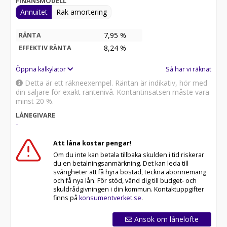
FINANSMODELL
Annuitet
Rak amortering
7,95 %
RÄNTA
8,24
%
EFFEKTIV RÄNTA
Öppna kalkylator
Så har vi räknat
Detta är ett räkneexempel. Räntan är indikativ, hör med
din säljare för exakt räntenivå. Kontantinsatsen måste vara
minst 20 %.
LÅNEGIVARE
-
Att låna kostar pengar!
Om du inte kan betala tillbaka skulden i tid riskerar
du en betalningsanmärkning. Det kan leda till
svårigheter att få hyra bostad, teckna abonnemang
och få nya lån. För stöd, vänd dig till budget- och
skuldrådgivningen i din kommun. Kontaktuppgifter
finns på
konsumentverket.se
.
Ansök om lånelöfte