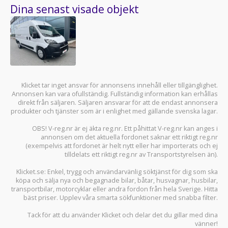
Dina senast visade objekt
Klicket tar inget ansvar för annonsens innehåll eller tillgänglighet.
Annonsen kan vara ofullständig. Fullständig information kan erhållas
direkt från säljaren. Säljaren ansvarar för att de endast annonsera
produkter och tjänster som är i enlighet med gällande svenska lagar.
OBS! V-reg.nr är ej äkta reg.nr. Ett påhittat V-reg.nr kan anges i
annonsen om det aktuella fordonet saknar ett riktigt reg.nr
(exempelvis att fordonet är helt nytt eller har importerats och ej
tilldelats ett riktigt reg.nr av Transportstyrelsen än).
Klicket.se
: Enkel, trygg och användarvänlig söktjänst för dig som ska
köpa och sälja
nya och begagnade bilar
,
båtar
,
husvagnar
,
husbilar
,
transportbilar
,
motorcyklar
eller andra fordon från hela Sverige. Hitta
bäst priser. Upplev våra smarta sökfunktioner med snabba filter.
Tack för att du använder
Klicket
och delar det du gillar med dina
vänner!