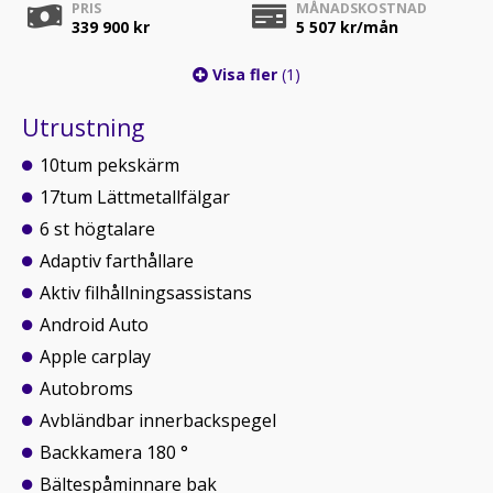
PRIS
MÅNADSKOSTNAD
339 900 kr
5 507
kr/mån
Visa fler
(1)
Utrustning
10tum pekskärm
17tum Lättmetallfälgar
6 st högtalare
Adaptiv farthållare
Aktiv filhållningsassistans
Android Auto
Apple carplay
Autobroms
Avbländbar innerbackspegel
Backkamera 180 °
Bältespåminnare bak