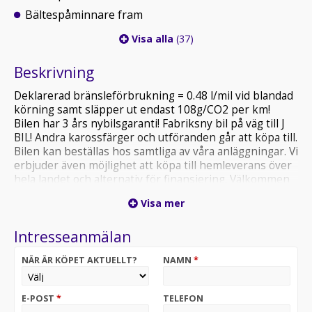
Bältespåminnare fram
Visa alla
(37)
Beskrivning
Deklarerad bränsleförbrukning = 0.48 l/mil vid blandad
körning samt släpper ut endast 108g/CO2 per km!
Bilen har 3 års nybilsgaranti! Fabriksny bil på väg till J
BIL! Andra karossfärger och utföranden går att köpa till.
Bilen kan beställas hos samtliga av våra anläggningar. Vi
erbjuder även möjlighet att köpa till hemleverans över
hela landet och alternativ för finansiering. Välkommen
att kontakta våra säljare för priser samt
Visa mer
leveransinformation. OBS! Bilen på bilden är ett
visningsexempel och kan skilja sig från din faktiska
Intresseanmälan
konfiguration.
NÄR ÄR KÖPET AKTUELLT?
NAMN
*
E-POST
*
TELEFON