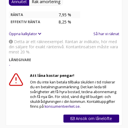
Annuitet
Rak amortering
7,95 %
RÄNTA
8,25
%
EFFEKTIV RÄNTA
Öppna kalkylator
Så har vi räknat
Detta är ett räkneexempel. Räntan är indikativ, hör med
din säljare för exakt räntenivå. Kontantinsatsen måste vara
minst 20 %.
LÅNEGIVARE
-
Att låna kostar pengar!
Om du inte kan betala tillbaka skulden i tid riskerar
du en betalningsanmärkning. Det kan leda till
svårigheter att få hyra bostad, teckna abonnemang
och få nya lån. För stöd, vänd dig till budget- och
skuldrådgivningen i din kommun. Kontaktuppgifter
finns på
konsumentverket.se
.
Ansök om lånelöfte