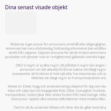
Dina senast visade objekt
Klicket tar inget ansvar för annonsens innehåll eller tillgänglighet.
Annonsen kan vara ofullständig. Fullständig information kan erhållas
direkt från säljaren. Säljaren ansvarar för att de endast annonsera
produkter och tjänster som är i enlighet med gällande svenska lagar.
OBS! V-reg.nr är ej äkta reg.nr. Ett påhittat V-reg.nr kan anges i
annonsen om det aktuella fordonet saknar ett riktigt reg.nr
(exempelvis att fordonet är helt nytt eller har importerats och ej
tilldelats ett riktigt reg.nr av Transportstyrelsen än).
Klicket.se
: Enkel, trygg och användarvänlig söktjänst för dig som ska
köpa och sälja
nya och begagnade bilar
,
båtar
,
husvagnar
,
husbilar
,
transportbilar
,
motorcyklar
eller andra fordon från hela Sverige. Hitta
bäst priser. Upplev våra smarta sökfunktioner med snabba filter.
Tack för att du använder
Klicket
och delar det du gillar med dina