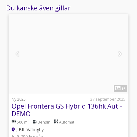
Du kanske även gillar
1
0
15
i
Ny 2025
27 september 2025
Opel Frontera GS Hybrid 136hk Aut -
DEMO
500 mil
Bensin
Automat
J BIL Vällingby
fr. 5 700 kr/mån