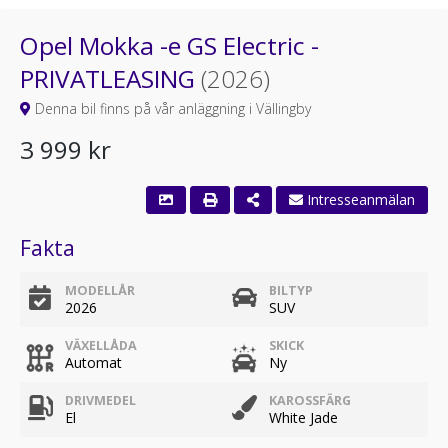
Opel Mokka -e GS Electric -
PRIVATLEASING
(2026)
Denna bil finns på vår anläggning i Vällingby
3 999 kr
Intresseanmälan
Fakta
MODELLÅR
BILTYP
2026
SUV
VÄXELLÅDA
SKICK
Automat
Ny
DRIVMEDEL
KAROSSFÄRG
El
White Jade