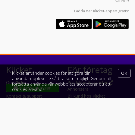
vänner!
Ladda ner
Klicket-appen
gratis:
Klicket
För företag
Klicket använder cookies för att göra din
OK
användarupplevelse så bra som möjligt. Genom att
Om Klicket
Produkter & tjänster
fortsätta använda vår webbplats accepterar du att
Intresseanmälan
Säljtips
Annonsera
cookies används.
Kontakt & support
Bli kund hos Klicket
Press
Handlarlogin
Tyck till om Klicket