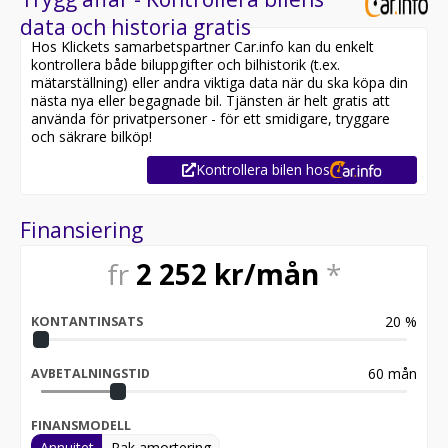
data och historia gratis
Hos Klickets samarbetspartner Car.info kan du enkelt
kontrollera både biluppgifter och bilhistorik (t.ex.
mätarställning) eller andra viktiga data när du ska köpa din
nästa nya eller begagnade bil. Tjänsten är helt gratis att
använda för privatpersoner - för ett smidigare, tryggare
och säkrare bilköp!
Kontrollera bilen hos
Finansiering
fr
2 252
kr/mån
*
20
%
KONTANTINSATS
60
mån
AVBETALNINGSTID
FINANSMODELL
Annuitet
Rak amortering