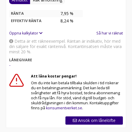
7,95 %
RÄNTA
8,24
%
EFFEKTIV RÄNTA
Öppna kalkylator
Så har vi räknat
Detta är ett räkneexempel. Räntan är indikativ, hör med
din säljare för exakt räntenivå. Kontantinsatsen måste vara
minst 20 %.
LÅNEGIVARE
-
Att låna kostar pengar!
Om du inte kan betala tillbaka skulden i tid riskerar
du en betalningsanmärkning. Det kan leda till
svårigheter att få hyra bostad, teckna abonnemang
och få nya lån. För stöd, vänd dig till budget- och
skuldrådgivningen i din kommun. Kontaktuppgifter
finns på
konsumentverket.se
.
Ansök om lånelöfte