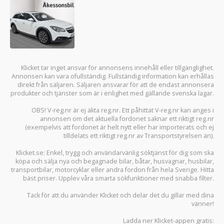
Klicket tar inget ansvar för annonsens innehåll eller tillgänglighet.
Annonsen kan vara ofullständig. Fullständig information kan erhållas
direkt från säljaren. Säljaren ansvarar för att de endast annonsera
produkter och tjänster som är i enlighet med gällande svenska lagar.
OBS! V-reg.nr är ej äkta reg.nr. Ett påhittat V-reg.nr kan anges i
annonsen om det aktuella fordonet saknar ett riktigt reg.nr
(exempelvis att fordonet är helt nytt eller har importerats och ej
tilldelats ett riktigt reg.nr av Transportstyrelsen än).
Klicket.se
: Enkel, trygg och användarvänlig söktjänst för dig som ska
köpa och sälja
nya och begagnade bilar
,
båtar
,
husvagnar
,
husbilar
,
transportbilar
,
motorcyklar
eller andra fordon från hela Sverige. Hitta
bäst priser. Upplev våra smarta sökfunktioner med snabba filter.
Tack för att du använder
Klicket
och delar det du gillar med dina
vänner!
Ladda ner
Klicket-appen
gratis: