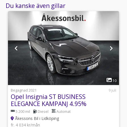
Du kanske även gillar
1
9
10
i
Begagnad 2021
9 juli
Opel Insignia ST BUSINESS
ELEGANCE KAMPANJ 4.95%
5 200 mil
Diesel
Automat
Åkessons Bil i Lidköping
fr. 4 034 kr/mån