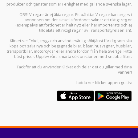
produkter och tjänster som är i enlighet med gällande svenska lagar.
OBS! V-reg.nr är ej äkta reg.nr. Ett påhittat V-reg.nr kan anges i
annonsen om det aktuella fordonet saknar ett riktigt reg.nr
(exempelvis att fordonet är helt nytt eller har importerats och ej
tilldelats ett riktigt reg.nr av Transportstyrelsen än).
Klicket.se
: Enkel, trygg och användarvänlig söktjänst för dig som ska
köpa och sälja
nya och begagnade bilar
,
båtar
,
husvagnar
,
husbilar
,
transportbilar
,
motorcyklar
eller andra fordon från hela Sverige. Hitta
bäst priser. Upplev våra smarta sökfunktioner med snabba filter.
Tack för att du använder
Klicket
och delar det du gillar med dina
vänner!
Ladda ner
Klicket-appen
gratis: