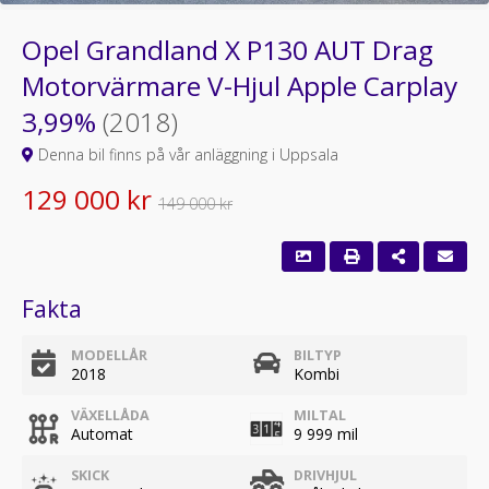
Opel Grandland X P130 AUT Drag
Motorvärmare V-Hjul Apple Carplay
3,99%
(2018)
Denna bil finns på vår anläggning i Uppsala
129 000 kr
149 000 kr
Fakta
MODELLÅR
BILTYP
2018
Kombi
VÄXELLÅDA
MILTAL
Automat
9 999 mil
SKICK
DRIVHJUL