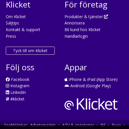
Klicket
För företag
Om Klicket
Produkter & tjänster
Säljtips
Annonsera
Kontakt & support
Bli kund hos Klicket
Press
Handlarlogin
Tyck till om Klicket
Följ oss
Appar
Facebook
iPhone & iPad (App Store)
Instagram
Android (Google Play)
LinkedIn
#klicket
Snabblänkar:
Arbetsmaskin
•
ATV & snöskoter
•
Bil
•
Buss
•