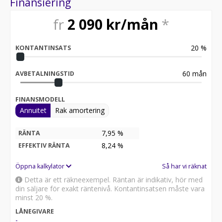
Finansiering
fr
2 090
kr/mån
*
20
%
KONTANTINSATS
60
mån
AVBETALNINGSTID
FINANSMODELL
Annuitet
Rak amortering
7,95 %
RÄNTA
8,24
%
EFFEKTIV RÄNTA
Öppna kalkylator
Så har vi räknat
Detta är ett räkneexempel. Räntan är indikativ, hör med
din säljare för exakt räntenivå. Kontantinsatsen måste vara
minst 20 %.
LÅNEGIVARE
-