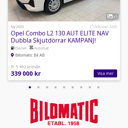
1
9
17
i
Ny 2025
21 februari 2025
Opel Combo L2 130 AUT ELITE NAV
Dubbla Skjutdörrar KAMPANJ!
Diesel
Automat
Bilomatic Bil AB
fr. 5 492 kr/mån
339 000 kr
Visa mer