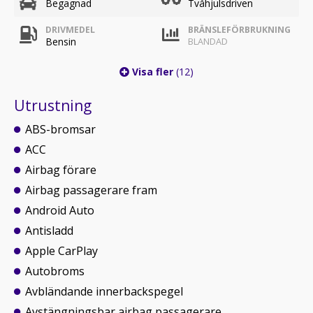
Begagnad
Tvåhjulsdriven
DRIVMEDEL
BRÄNSLEFÖRBRUKNING
Bensin
BLANDAD
Visa fler
(12)
Utrustning
ABS-bromsar
ACC
Airbag förare
Airbag passagerare fram
Android Auto
Antisladd
Apple CarPlay
Autobroms
Avbländande innerbackspegel
Avstängningsbar airbag passagerare