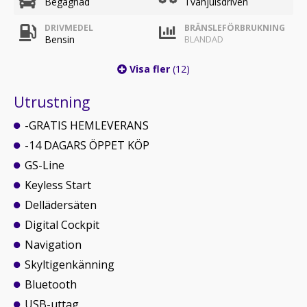
Begagnad
Tvåhjulsdriven
DRIVMEDEL
BRÄNSLEFÖRBRUKNING
Bensin
BLANDAD
Visa fler
(12)
Utrustning
-GRATIS HEMLEVERANS
-14 DAGARS ÖPPET KÖP
GS-Line
Keyless Start
Dellädersäten
Digital Cockpit
Navigation
Skyltigenkänning
Bluetooth
USB-uttag