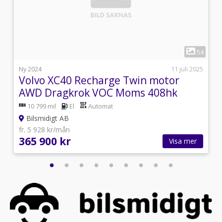
1
4
54
j
Ny 2024
11 juli 2025
Volvo XC40 Recharge Twin motor
AWD Dragkrok VOC Moms 408hk
10 799 mil
El
Automat
Bilsmidigt AB
fr. 5 928 kr/mån
365 900 kr
Visa mer