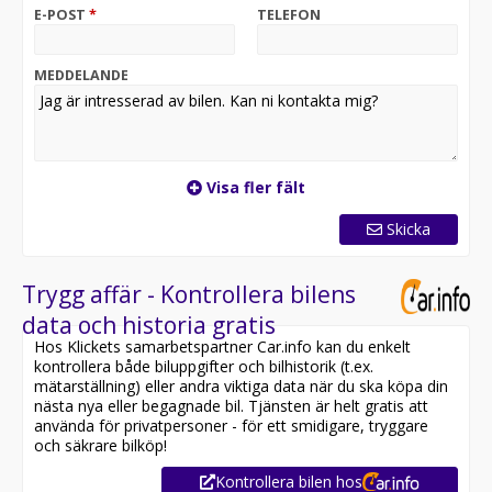
Denna bil är snart redo för leverans. För att säkra bilen
E-POST
*
TELEFON
innan någon annan gör det, reservera den direkt
online på vår hemsida:
MEDDELANDE
Nu får vi snart in denna riktigt fina Opel Grandland GS
Line med backkamera och digitala instrument i lager.
Denna SUV har moms och är därmed förmånligt
leasebar för företag med 0% kontantinsats.
Visa fler fält
Utrustningen inkluderar bland annat: GS-Line, Keyless
Skicka
Start, Dellädersäten, Digital Cockpit, Navigation,
Skyltigenkänning, Bluetooth, USB-uttag, App-Connect,
Android Auto, Apple CarPlay, Backkamera,
Trygg affär - Kontrollera bilens
Parkeringssensorer, Parkeringsassistans, Farthållare,
data och historia gratis
Körfilsassistans, Val av körprofil, Fotgängare- &
Hos Klickets samarbetspartner Car.info kan du enkelt
Cyklistdetektion, 2 Klimatzoner, Sätesvärme,
kontrollera både biluppgifter och bilhistorik (t.ex.
Rattvärme, Läderratt, Multifunktionsratt, LED-ljus,
mätarställning) eller andra viktiga data när du ska köpa din
Rails, Tonade rutor, Delskinn, Uppvärmd Ratt, m.m.
nästa nya eller begagnade bil. Tjänsten är helt gratis att
använda för privatpersoner - för ett smidigare, tryggare
Vi erbjuder även ett bra inbytespris för din bil och
och säkrare bilköp!
hämtar din bil helt gratis när vi levererar din nya bil! Vi
Kontrollera bilen hos
är en onlineaktör och har därmed väldigt korta ledtider