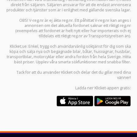
direkt från säljaren. Säljaren ansvarar för att de endast annonsera
produkter och tjänster som är i enlighet med gällande svenska lagar.
OBS! V-reg.nr är ej äkta reg.nr. Ett påhittat V-reg.nr kan anges i
annonsen om det aktuella fordonet saknar ett riktigt reg.nr
(exempelvis att fordonet är helt nytt eller har importerats och ej
tilldelats ett riktigt reg.nr av Transportstyrelsen än).
Klicket.se
: Enkel, trygg och användarvänlig söktjänst för dig som ska
köpa och sälja
nya och begagnade bilar
,
båtar
,
husvagnar
,
husbilar
,
transportbilar
,
motorcyklar
eller andra fordon från hela Sverige. Hitta
bäst priser. Upplev våra smarta sökfunktioner med snabba filter.
Tack för att du använder
Klicket
och delar det du gillar med dina
vänner!
Ladda ner
Klicket-appen
gratis: