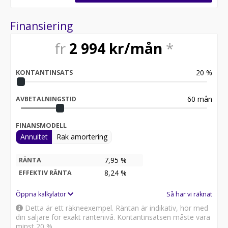
på våra bilar. Passa på att reservera denna crossover
via vår hemsida eller genom att ringa/maila till oss.
Finansiering
Alltid hos Bilsmidigt:
fr
2 994
kr/mån
*
- Köp online & få gratis hemleverans
20
%
KONTANTINSATS
- 14 dagars fri heltäckande försäkring
- 14 dagars öppet köp inkl. upphämtning
60
mån
AVBETALNINGSTID
- Möjlighet till 0 kr i kontantinsats för företag
FINANSMODELL
Annuitet
Rak amortering
- Vi köper även in eller byter in din nuvarande bil
- Alla våra bilar inspekteras noga innan annonsering
7,95 %
RÄNTA
8,24
%
EFFEKTIV RÄNTA
- Möjlighet till reservation av bil via betalning av
deposition
Öppna kalkylator
Så har vi räknat
Detta är ett räkneexempel. Räntan är indikativ, hör med
- Betalning via Swish, banköverföring eller 30-dagars
din säljare för exakt räntenivå. Kontantinsatsen måste vara
faktura
minst 20 %.