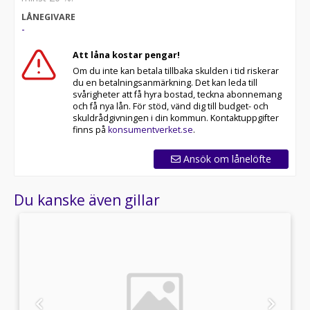
LÅNEGIVARE
- Vi erbjuder marknadens bästa garantier i upp till 72
-
månader
Att låna kostar pengar!
- Skräddarsydd finansiering via DNB, Santander eller
Om du inte kan betala tillbaka skulden i tid riskerar
Nordea Finans
du en betalningsanmärkning. Det kan leda till
svårigheter att få hyra bostad, teckna abonnemang
All cars are available for export.
och få nya lån. För stöd, vänd dig till budget- och
skuldrådgivningen i din kommun. Kontaktuppgifter
*CMU22X*
finns på
konsumentverket.se
.
Ansök om lånelöfte
Du kanske även gillar