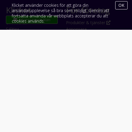
Klicket använder cookies för att göra din
OK
Klicket
För företag
användarupplevelse så bra som möjligt. Genom att
fortsätta använda vår webbplats accepterar du att
cookies används.
Om Klicket
Produkter & tjänster
Säljtips
Annonsera
Kontakt & support
Bli kund hos Klicket
Press
Handlarlogin
Tyck till om Klicket
Följ oss
Appar
Facebook
iPhone & iPad (App Store)
Instagram
Android (Google Play)
LinkedIn
#klicket