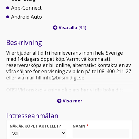
App-Connect
Android Auto
Visa alla
(34)
Beskrivning
Vi erbjuder alltid fri hemleverans inom hela Sverige
med 14 dagars öppet köp. Varmt välkomna att
reservera/köpa er bil online, alternativt kontakta en av
våra säljare för en visning av bilen på tel 08-400 211 27
eller via mail till info@bilsmidigt.se
OBS! Vid önskad visning på plats ber vi dig boka ditt
besök i förväg, detta för att säkerställa att fordonet du
Visa mer
är intresserad av finns på plats och att vi kan ge dig
bästa möjliga service.
Intresseanmälan
VÄNLIGEN KOLLA ALLTID ER SKRÄPPOST (SPAM) VID
NÄR ÄR KÖPET AKTUELLT?
NAMN
*
MEJLKONTAKT MED OSS.